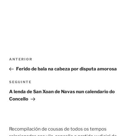
Navegación
Entrada
ANTERIOR
de
anterior
Ferido de bala na cabeza por disputa amorosa
entradas
Seguinte
SEGUINTE
entrada
A lenda de San Xoan de Navas nun calendario do
Concello
Recompilación de cousas de todos os tempos