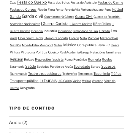
Festa do Queixo
Festas do Carme
Caza
Festa dos Botes
Festas do Apóstolo
Fútbol
Festas do Corpus
Ficción
Flora
Fonte
Foro da Vila
Fortuna Arzuano
Fuga
Garda civil
Gando
Guerra Civil
Guarnicionería Gómez
Guerra do Rosellón
I
I Guerra Carlista
II República
Asamblea Nacionalista
II Guerra Carlista
III
Lea
Industria
Guerra Carlista
Incendio
Inquisición
Irmandade da Fala
Juzgado
lenda
Liber Sancti Iacobi
Literatura popular
Lotería
Malla
Mámoas
Meteoroloxía
Música
Obra pública
Peña F.C.
Mexillón
Moeda Falsa
Moncabril
Muller
Pesca
Política
Queixo
Relacións familiares
Pintura
Pirotecnia
Real Academia Galega
Relixión
Represión fascista
Romería
Roubo
Reloxio
Roma
Románico
Saúde
Sucesos
Sociedade
Sarampelo
Sociedad Partido de Arzúa
Sorteo
Teatro e espectáculos
Toponimia
Tráfico
Tauromaquia
Telégrafos
Terremoto
Tribunais
Transporte público
U.S. Galicia
Vacina
Variola
Veraneo
Virxe do
Xeografía
Carme
TIPO DE CONTIDO
Audio
(2)