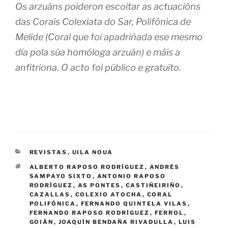
Os arzuáns poideron escoitar as actuacións
das Corais Colexiata do Sar, Polifónica de
Melide (Coral que foi apadriñada ese mesmo
día pola súa homóloga arzuán) e máis a
anfitriona. O acto foi público e gratuíto.
CATEGORÍAS
REVISTAS
,
UILA NOUA
ETIQUETAS
ALBERTO RAPOSO RODRÍGUEZ
,
ANDRÉS
SAMPAYO SIXTO
,
ANTONIO RAPOSO
RODRÍGUEZ
,
AS PONTES
,
CASTIÑEIRIÑO
,
CAZALLAS
,
COLEXIO ATOCHA
,
CORAL
POLIFÓNICA
,
FERNANDO QUINTELA VILAS
,
FERNANDO RAPOSO RODRÍGUEZ
,
FERROL
,
GOIÁN
,
JOAQUÍN BENDAÑA RIVADULLA
,
LUIS