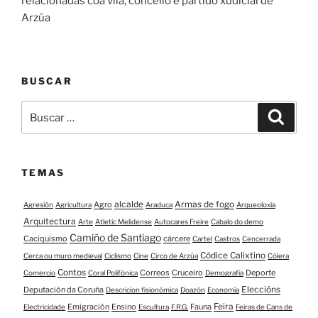
relacionadas coa vila, concello e partido xudicial de
Arzúa
BUSCAR
Buscar:
Buscar
TEMAS
alcalde
Armas de fogo
Agro
Agresión
Agricultura
Araduca
Arqueoloxía
Arquitectura
Arte
Atletic Melidense
Autocares Freire
Cabalo do demo
Camiño de Santiago
Caciquismo
cárcere
Cartel
Castros
Cencerrada
Códice Calixtino
Cerca ou muro medieval
Ciclismo
Cine
Circo de Arzúa
Cólera
Contos
Correos
Cruceiro
Deporte
Comercio
Coral Polifónica
Demografía
Eleccións
Deputación da Coruña
Descricion fisionómica
Doazón
Economía
Feira
Emigración
Ensino
Fauna
Electricidade
Escultura
F.R.G.
Feiras de Cans de