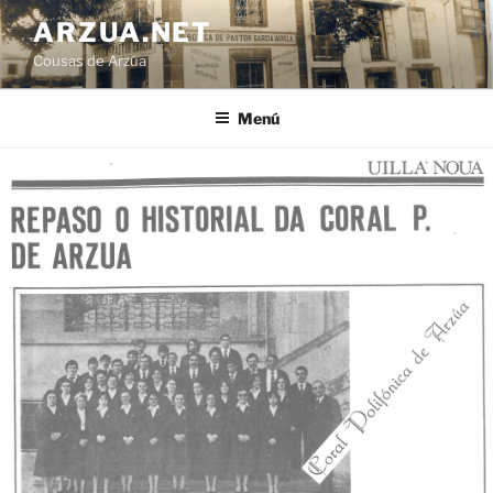
Ir
ARZUA.NET
o
Cousas de Arzúa
contido
Menú