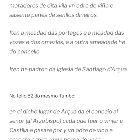
moradores de dita vila vn odre de viño e
sasenta panes de senllos diñeiros.
Iten a meadad das portages e a meadad das
vozes e dos omezios, e a outra ameadade he
do concello.
Iten he padron da iglesia de Santiago d’Arçua.
No folio 52 do mesmo Tumbo:
en el dicho lugar de Arçua da el concejo al
señor (al Arzobispo) cada que fuer o vinier a
Castilla e pasare por y vn odre de vino e
sesenta panes e vna perna de vaca.