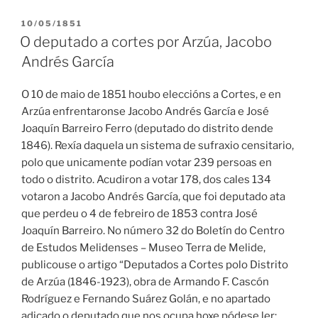
PUBLICADO
10/05/1851
EN
O deputado a cortes por Arzúa, Jacobo
Andrés García
O 10 de maio de 1851 houbo eleccións a Cortes, e en
Arzúa enfrentaronse Jacobo Andrés García e José
Joaquín Barreiro Ferro (deputado do distrito dende
1846). Rexía daquela un sistema de sufraxio censitario,
polo que unicamente podían votar 239 persoas en
todo o distrito. Acudiron a votar 178, dos cales 134
votaron a Jacobo Andrés García, que foi deputado ata
que perdeu o 4 de febreiro de 1853 contra José
Joaquín Barreiro. No número 32 do Boletín do Centro
de Estudos Melidenses – Museo Terra de Melide,
publicouse o artigo “Deputados a Cortes polo Distrito
de Arzúa (1846-1923), obra de Armando F. Cascón
Rodríguez e Fernando Suárez Golán, e no apartado
adicado o deputado que nos ocupa hoxe pódese ler: