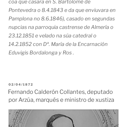
coa que casara en S. Bartolomé de
Pontevedra o 8.4.1843 e da que enviuvara en
Pamplona no 8.6.1846), casado en segundas
nupcias na parroquia castrense de Almería o
23.12.1851 e velado na súa catedral o
14.2.1852 con Dª. María de la Encarnación
Eduvigis Bordalonga y Ros .
PUBLICADO
02/04/1872
EN
Fernando Calderón Collantes, deputado
por Arzúa, marqués e ministro de xustiza