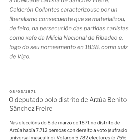
á fidelidade carlista de Sánchez Freire,
Calderón Collantes caracterizouse por un
liberalismo consecuente que se materializou,
de feito, na persecución das partidas carlistas
como xefe da Milicia Nacional de Ribadeo e,
logo do seu nomeamento en 1838, como xuíz
de Vigo.
PUBLICADO
08/03/1871
EN
O deputado polo distrito de Arzúa Benito
Sánchez Freire
Nas eleccións do 8 de marzo de 1871 no distrito de
Arzúa había 7.712 persoas con dereito a voto (sufraxio
universal masculino). Votaron 5.782 electores (o 75%