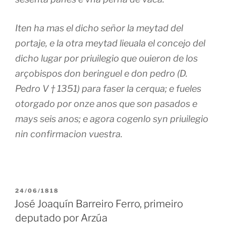
Iten ha mas el dicho señor la meytad del
portaje, e la otra meytad lieuala el concejo del
dicho lugar por priuilegio que ouieron de los
arçobispos don beringuel e don pedro (D.
Pedro V † 1351) para faser la cerqua; e fueles
otorgado por onze anos que son pasados e
mays seis anos; e agora cogenlo syn priuilegio
nin confirmacion vuestra.
PUBLICADO
24/06/1818
EN
José Joaquín Barreiro Ferro, primeiro
deputado por Arzúa