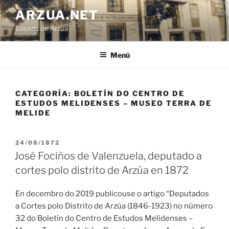
Ir
ARZUA.NET
o
Cousas de Arzúa
contido
Menú
CATEGORÍA:
BOLETÍN DO CENTRO DE
ESTUDOS MELIDENSES – MUSEO TERRA DE
MELIDE
PUBLICADO
24/08/1872
EN
José Fociños de Valenzuela, deputado a
cortes polo distrito de Arzúa en 1872
En decembro do 2019 publicouse o artigo “Deputados
a Cortes polo Distrito de Arzúa (1846-1923) no número
32 do Boletín do Centro de Estudos Melidenses –