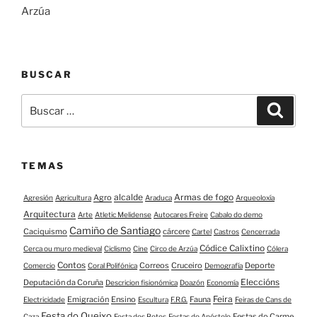
Arzúa
BUSCAR
Buscar:
Buscar
TEMAS
alcalde
Armas de fogo
Agro
Agresión
Agricultura
Araduca
Arqueoloxía
Arquitectura
Arte
Atletic Melidense
Autocares Freire
Cabalo do demo
Camiño de Santiago
Caciquismo
cárcere
Cartel
Castros
Cencerrada
Códice Calixtino
Cerca ou muro medieval
Ciclismo
Cine
Circo de Arzúa
Cólera
Contos
Correos
Cruceiro
Deporte
Comercio
Coral Polifónica
Demografía
Eleccións
Deputación da Coruña
Descricion fisionómica
Doazón
Economía
Feira
Emigración
Ensino
Fauna
Electricidade
Escultura
F.R.G.
Feiras de Cans de
Festa do Queixo
Festas do Carme
Caza
Festa dos Botes
Festas do Apóstolo