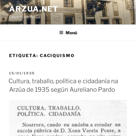
Ir
ARZUA.NET
o
Cousas de Arzúa
contido
Menú
ETIQUETA:
CACIQUISMO
PUBLICADO
15/01/1935
EN
Cultura, traballo, política e cidadanía na
Arzúa de 1935 según Aureliano Pardo