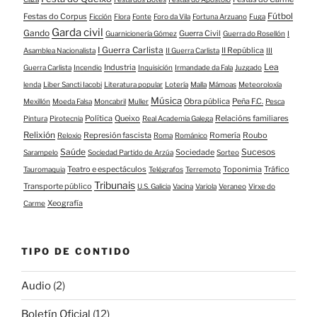
Fútbol
Festas do Corpus
Ficción
Flora
Fonte
Foro da Vila
Fortuna Arzuano
Fuga
Garda civil
Gando
Guerra Civil
Guarnicionería Gómez
Guerra do Rosellón
I
I Guerra Carlista
II República
Asamblea Nacionalista
II Guerra Carlista
III
Lea
Industria
Guerra Carlista
Incendio
Inquisición
Irmandade da Fala
Juzgado
lenda
Liber Sancti Iacobi
Literatura popular
Lotería
Malla
Mámoas
Meteoroloxía
Música
Obra pública
Peña F.C.
Mexillón
Moeda Falsa
Moncabril
Muller
Pesca
Política
Queixo
Relacións familiares
Pintura
Pirotecnia
Real Academia Galega
Relixión
Represión fascista
Romería
Roubo
Reloxio
Roma
Románico
Saúde
Sucesos
Sociedade
Sarampelo
Sociedad Partido de Arzúa
Sorteo
Teatro e espectáculos
Toponimia
Tráfico
Tauromaquia
Telégrafos
Terremoto
Tribunais
Transporte público
U.S. Galicia
Vacina
Variola
Veraneo
Virxe do
Xeografía
Carme
TIPO DE CONTIDO
Audio
(2)
Boletín Oficial
(12)