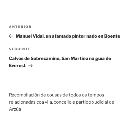
Navegación
Entrada
ANTERIOR
de
anterior
Manuel Vidal, un afamado pintor nado en Boente
entradas
Seguinte
SEGUINTE
entrada
Calvos de Sobrecamiño, San Martiño na guía de
Everest
Recompilación de cousas de todos os tempos
relacionadas coa vila, concello e partido xudicial de
Arzúa