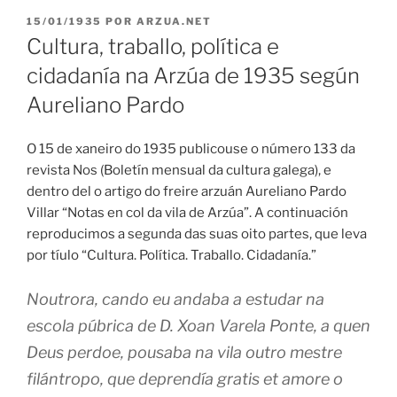
PUBLICADO
15/01/1935
POR
ARZUA.NET
EN
Cultura, traballo, política e
cidadanía na Arzúa de 1935 según
Aureliano Pardo
O 15 de xaneiro do 1935 publicouse o número 133 da
revista Nos (Boletín mensual da cultura galega), e
dentro del o artigo do freire arzuán Aureliano Pardo
Villar “Notas en col da vila de Arzúa”. A continuación
reproducimos a segunda das suas oito partes, que leva
por tíulo “Cultura. Política. Traballo. Cidadanía.”
Noutrora, cando eu andaba a estudar na
escola púbrica de D. Xoan Varela Ponte, a quen
Deus perdoe, pousaba na vila outro mestre
filántropo, que deprendía gratis et amore o