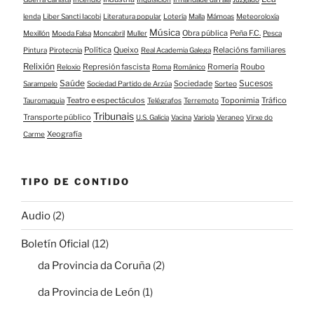
lenda
Liber Sancti Iacobi
Literatura popular
Lotería
Malla
Mámoas
Meteoroloxía
Música
Obra pública
Peña F.C.
Mexillón
Moeda Falsa
Moncabril
Muller
Pesca
Política
Queixo
Relacións familiares
Pintura
Pirotecnia
Real Academia Galega
Relixión
Represión fascista
Romería
Roubo
Reloxio
Roma
Románico
Saúde
Sucesos
Sociedade
Sarampelo
Sociedad Partido de Arzúa
Sorteo
Teatro e espectáculos
Toponimia
Tráfico
Tauromaquia
Telégrafos
Terremoto
Tribunais
Transporte público
U.S. Galicia
Vacina
Variola
Veraneo
Virxe do
Xeografía
Carme
TIPO DE CONTIDO
Audio
(2)
Boletín Oficial
(12)
da Provincia da Coruña
(2)
da Provincia de León
(1)