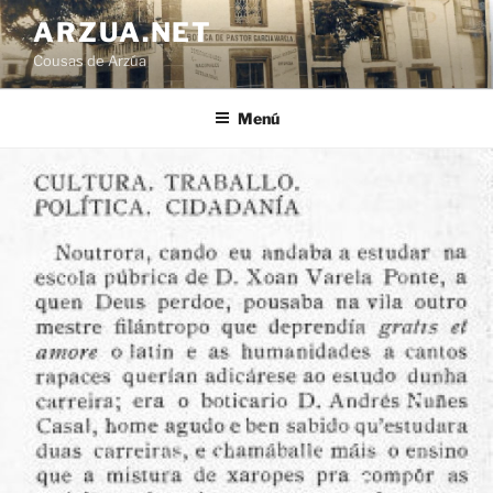
Ir
ARZUA.NET
o
Cousas de Arzúa
contido
Menú