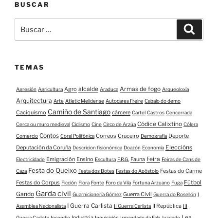
BUSCAR
Buscar:
Buscar
TEMAS
alcalde
Armas de fogo
Agro
Agresión
Agricultura
Araduca
Arqueoloxía
Arquitectura
Arte
Atletic Melidense
Autocares Freire
Cabalo do demo
Camiño de Santiago
Caciquismo
cárcere
Cartel
Castros
Cencerrada
Códice Calixtino
Cerca ou muro medieval
Ciclismo
Cine
Circo de Arzúa
Cólera
Contos
Correos
Cruceiro
Deporte
Comercio
Coral Polifónica
Demografía
Eleccións
Deputación da Coruña
Descricion fisionómica
Doazón
Economía
Feira
Emigración
Ensino
Fauna
Electricidade
Escultura
F.R.G.
Feiras de Cans de
Festa do Queixo
Festas do Carme
Caza
Festa dos Botes
Festas do Apóstolo
Fútbol
Festas do Corpus
Ficción
Flora
Fonte
Foro da Vila
Fortuna Arzuano
Fuga
Garda civil
Gando
Guerra Civil
Guarnicionería Gómez
Guerra do Rosellón
I
I Guerra Carlista
II República
Asamblea Nacionalista
II Guerra Carlista
III
Lea
Industria
Guerra Carlista
Incendio
Inquisición
Irmandade da Fala
Juzgado