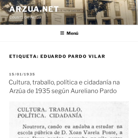
Ir
ARZUA.NET
o
Cousas de Arzúa
contido
Menú
ETIQUETA:
EDUARDO PARDO VILAR
PUBLICADO
15/01/1935
EN
Cultura, traballo, política e cidadanía na
Arzúa de 1935 según Aureliano Pardo