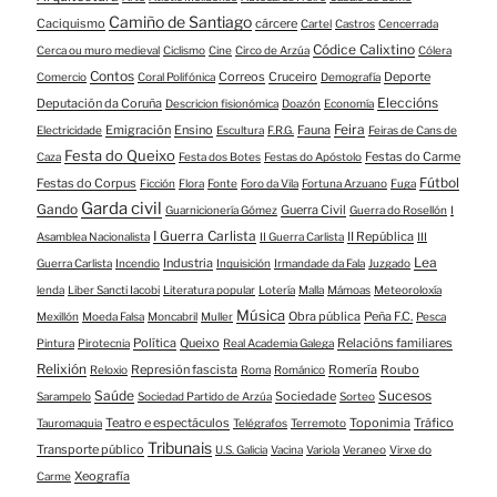
Camiño de Santiago
Caciquismo
cárcere
Cartel
Castros
Cencerrada
Códice Calixtino
Cerca ou muro medieval
Ciclismo
Cine
Circo de Arzúa
Cólera
Contos
Correos
Cruceiro
Deporte
Comercio
Coral Polifónica
Demografía
Eleccións
Deputación da Coruña
Descricion fisionómica
Doazón
Economía
Feira
Emigración
Ensino
Fauna
Electricidade
Escultura
F.R.G.
Feiras de Cans de
Festa do Queixo
Festas do Carme
Caza
Festa dos Botes
Festas do Apóstolo
Fútbol
Festas do Corpus
Ficción
Flora
Fonte
Foro da Vila
Fortuna Arzuano
Fuga
Garda civil
Gando
Guerra Civil
Guarnicionería Gómez
Guerra do Rosellón
I
I Guerra Carlista
II República
Asamblea Nacionalista
II Guerra Carlista
III
Lea
Industria
Guerra Carlista
Incendio
Inquisición
Irmandade da Fala
Juzgado
lenda
Liber Sancti Iacobi
Literatura popular
Lotería
Malla
Mámoas
Meteoroloxía
Música
Obra pública
Peña F.C.
Mexillón
Moeda Falsa
Moncabril
Muller
Pesca
Política
Queixo
Relacións familiares
Pintura
Pirotecnia
Real Academia Galega
Relixión
Represión fascista
Romería
Roubo
Reloxio
Roma
Románico
Saúde
Sucesos
Sociedade
Sarampelo
Sociedad Partido de Arzúa
Sorteo
Teatro e espectáculos
Toponimia
Tráfico
Tauromaquia
Telégrafos
Terremoto
Tribunais
Transporte público
U.S. Galicia
Vacina
Variola
Veraneo
Virxe do
Xeografía
Carme