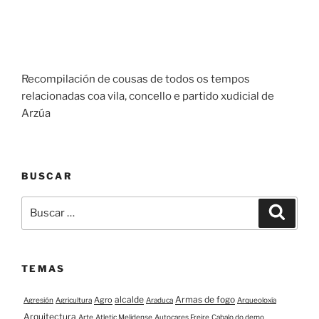
Recompilación de cousas de todos os tempos
relacionadas coa vila, concello e partido xudicial de
Arzúa
BUSCAR
Buscar:
Buscar
TEMAS
alcalde
Armas de fogo
Agro
Agresión
Agricultura
Araduca
Arqueoloxía
Arquitectura
Arte
Atletic Melidense
Autocares Freire
Cabalo do demo