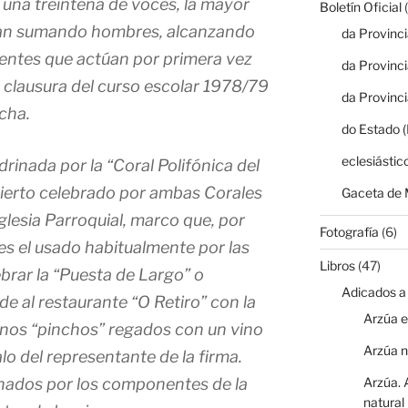
 una treintena de voces, la mayor
Boletín Oficial
(
van sumando hombres, alcanzando
da Provinc
nentes que actúan por primera vez
da Provinc
 clausura del curso escolar 1978/79
da Provinc
cha.
do Estado 
eclesiástic
drinada por la “Coral Polifónica del
ierto celebrado por ambas Corales
Gaceta de 
 Iglesia Parroquial, marco que, por
Fotografía
(6)
es el usado habitualmente por las
Libros
(47)
ebrar la “Puesta de Largo” o
Adicados a
de al restaurante “O Retiro” con la
Arzúa e
nos “pinchos” regados con un vino
Arzúa 
lo del representante de la firma.
ados por los componentes de la
Arzúa. 
natural