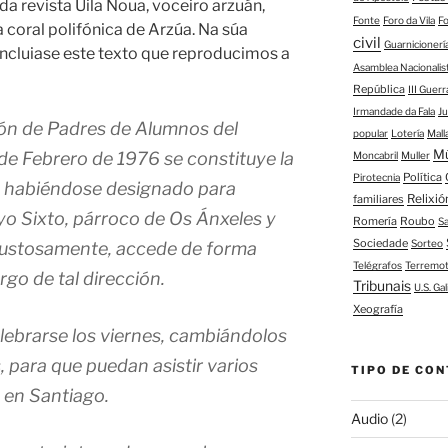
 revista Uila Noua, voceiro arzuán,
Fonte
Foro da Vila
F
 coral polifónica de Arzúa. Na súa
civil
Guarnicioner
 incluiase este texto que reproducimos a
Asamblea Nacionalis
República
III Guerr
Irmandade da Fala
J
ción de Padres de Alumnos del
popular
Lotería
Mall
M
 de Febrero de 1976 se constituye la
Moncabril
Muller
Política
Pirotecnia
”, habiéndose designado para
Relixió
familiares
yo Sixto, párroco de Os Ánxeles y
Romería
Roubo
S
Sociedade
Sorteo
 gustosamente, accede de forma
Telégrafos
Terremo
go de tal dirección.
Tribunais
U.S. Gal
Xeografía
ebrarse los viernes, cambiándolos
 para que puedan asistir varios
TIPO DE CON
en Santiago.
Audio
(2)