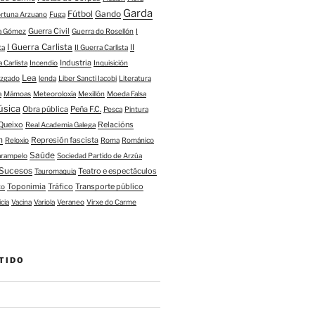
Garda
Fútbol
Gando
ortuna Arzuano
Fuga
Guerra Civil
ía Gómez
Guerra do Rosellón
I
I Guerra Carlista
II
ta
II Guerra Carlista
Industria
a Carlista
Incendio
Inquisición
Lea
uzgado
lenda
Liber Sancti Iacobi
Literatura
a
Mámoas
Meteoroloxía
Mexillón
Moeda Falsa
úsica
Obra pública
Peña F.C.
Pesca
Pintura
Queixo
Relacións
Real Academia Galega
n
Represión fascista
Reloxio
Roma
Románico
Saúde
arampelo
Sociedad Partido de Arzúa
Sucesos
Teatro e espectáculos
Tauromaquia
Toponimia
Tráfico
Transporte público
to
icia
Vacina
Variola
Veraneo
Virxe do Carme
TIDO