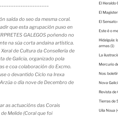
El Heraldo 
_____________________
El Magister
ión saída do seo da mesma coral.
El Sensato
dir que esta agrupación puxo en
Este é o m
NTERPRETES GALEGOS poñendo no
Hidalguía: l
te na súa corta andaina artística.
armas
(1)
Xeral de Cultura da Consellería de
La ilustraci
ta de Galicia, organizado pola
Mercurio d
as e coa colaboración do Excmo.
Nos: boletí
use o devantido Ciclo na Irexa
 Arzúa o día nove de Decembro de
Nova Galic
Revista de 
Tierras de 
ar as actuacións das Corais
Uila Noua
(
 de Melide (Coral que foi