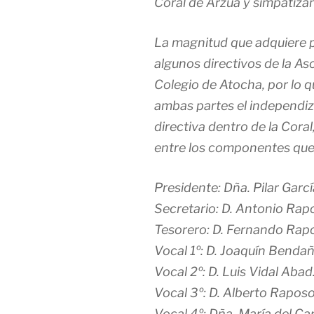
Coral de Arzúa y simpatiza
La magnitud que adquiere 
algunos directivos de la A
Colegio de Atocha, por lo 
ambas partes el independiz
directiva dentro de la Cora
entre los componentes que
Presidente: Dña. Pilar Garc
Secretario: D. Antonio Rap
Tesorero: D. Fernando Rap
Vocal 1º: D. Joaquín Bendañ
Vocal 2º: D. Luis Vidal Abad
Vocal 3º: D. Alberto Rapos
Vocal 4º: Dña. María del C