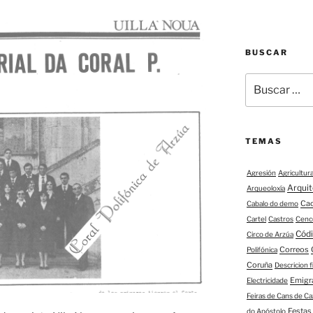
BUSCAR
Buscar:
TEMAS
Agresión
Agricultur
Arqui
Arqueoloxía
Ca
Cabalo do demo
Cartel
Castros
Cenc
Códi
Circo de Arzúa
Correos
Polifónica
Coruña
Descricion 
Emigr
Electricidade
Feiras de Cans de Ca
Festas
do Apóstolo