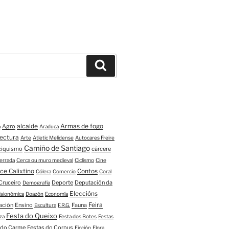
Buscar
alcalde
Armas de fogo
Agro
a
Araduca
tectura
Arte
Atletic Melidense
Autocares Freire
Camiño de Santiago
ciquismo
cárcere
errada
Cerca ou muro medieval
Ciclismo
Cine
ce Calixtino
Contos
Cólera
Comercio
Coral
Cruceiro
Deporte
Deputación da
Demografía
Eleccións
fisionómica
Doazón
Economía
Feira
ación
Ensino
Fauna
Escultura
F.R.G.
Festa do Queixo
za
Festa dos Botes
Festas
 do Carme
Festas do Corpus
Ficción
Flora