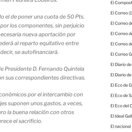
El Compost
El Correo
(1
 el de poner una cuota de 50 Pts.
El Correo d
por los componentes, sin perjuicio
El Correo d
 necesaria nueva aportación por
derá al reparto equitativo entre
El Correo d
ecir, se autofinanciará.
El Correo G
El Diario d
de Presidente D. Fernando Quintela
El Diario d
con sus correspondientes directivas.
El Eco de G
económicos por el intercambio con
El Eco de S
iajes suponen unos gastos, a veces,
El Eco del
ero la buena relación con otros
El Ideal Gal
ece el sacrificio.
El nacional