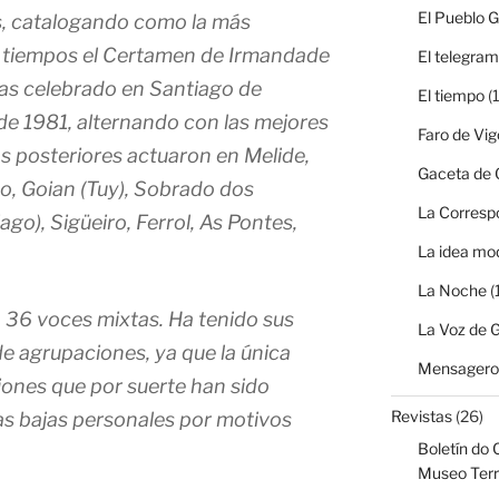
El Pueblo G
s, catalogando como la más
s tiempos el Certamen de Irmandade
El telegra
as celebrado en Santiago de
El tiempo
(1
e 1981, alternando con las mejores
Faro de Vig
as posteriores actuaron en Melide,
Gaceta de G
o, Goian (Tuy), Sobrado dos
La Corresp
go), Sigüeiro, Ferrol, As Pontes,
La idea mo
La Noche
(
n 36 voces mixtas. Ha tenido sus
La Voz de G
de agrupaciones, ya que la única
Mensagero 
iones que por suerte han sido
Revistas
(26)
as bajas personales por motivos
Boletín do 
Museo Terr