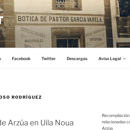
T
a
Facebook
Twitter
Descargas
Aviso Legal
OSO RODRÍGUEZ
Recompilación 
de Arzúa en Uila Noua
relacionadas co
Arzúa