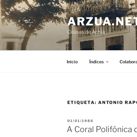
Ir
o
ARZUA.NE
contido
Cousas de Arzúa
Inicio
Índices
Colabor
ETIQUETA:
ANTONIO RAP
PUBLICADO
01/01/1986
EN
A Coral Polifónica 