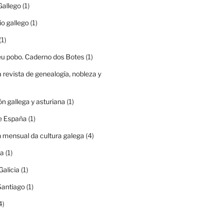
Gallego
(1)
io gallego
(1)
(1)
eu pobo. Caderno dos Botes
(1)
a revista de genealogía, nobleza y
ón gallega y asturiana
(1)
e España
(1)
n mensual da cultura galega
(4)
ia
(1)
Galicia
(1)
Santiago
(1)
4)