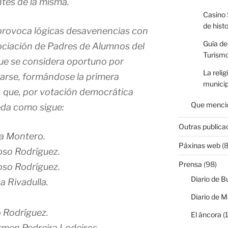
ntes de la misma.
Casino 
de hist
provoca lógicas desavenencias con
Guía de
sociación de Padres de Alumnos del
Turismo
que se considera oportuno por
La relig
arse, formándose la primera
municip
l, que, por votación democrática
Que mencio
da como sigue:
Outras publica
ía Montero.
Páxinas web
(8
oso Rodríguez.
Prensa
(98)
oso Rodríguez.
Diario de B
a Rivadulla.
.
Diario de M
o Rodríguez.
El áncora
(1
armen Pedreira Lodeiros.