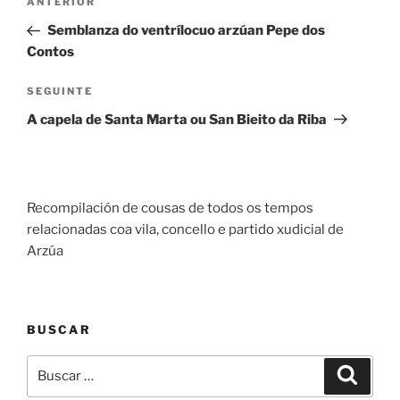
Entrada
ANTERIOR
de
anterior
Semblanza do ventrílocuo arzúan Pepe dos
entradas
Contos
Seguinte
SEGUINTE
entrada
A capela de Santa Marta ou San Bieito da Riba
Recompilación de cousas de todos os tempos
relacionadas coa vila, concello e partido xudicial de
Arzúa
BUSCAR
Buscar:
Buscar