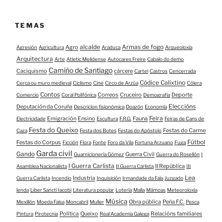
TEMAS
alcalde
Armas de fogo
Agro
Agresión
Agricultura
Araduca
Arqueoloxía
Arquitectura
Arte
Atletic Melidense
Autocares Freire
Cabalo do demo
Camiño de Santiago
Caciquismo
cárcere
Cartel
Castros
Cencerrada
Códice Calixtino
Cerca ou muro medieval
Ciclismo
Cine
Circo de Arzúa
Cólera
Contos
Correos
Cruceiro
Deporte
Comercio
Coral Polifónica
Demografía
Eleccións
Deputación da Coruña
Descricion fisionómica
Doazón
Economía
Feira
Emigración
Ensino
Fauna
Electricidade
Escultura
F.R.G.
Feiras de Cans de
Festa do Queixo
Festas do Carme
Caza
Festa dos Botes
Festas do Apóstolo
Fútbol
Festas do Corpus
Ficción
Flora
Fonte
Foro da Vila
Fortuna Arzuano
Fuga
Garda civil
Gando
Guerra Civil
Guarnicionería Gómez
Guerra do Rosellón
I
I Guerra Carlista
II República
Asamblea Nacionalista
II Guerra Carlista
III
Lea
Industria
Guerra Carlista
Incendio
Inquisición
Irmandade da Fala
Juzgado
lenda
Liber Sancti Iacobi
Literatura popular
Lotería
Malla
Mámoas
Meteoroloxía
Música
Obra pública
Peña F.C.
Mexillón
Moeda Falsa
Moncabril
Muller
Pesca
Política
Queixo
Relacións familiares
Pintura
Pirotecnia
Real Academia Galega