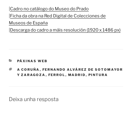
|
Cadro no catálogo do Museo do Prado
|
Ficha da obra na Red Digital de Colecciones de
Museos de España
|
Descarga do cadro a máis resolución (1920 x 1486 px)
CATEGORÍAS
PÁXINAS WEB
ETIQUETAS
A CORUÑA
,
FERNANDO ALVÁREZ DE SOTOMAYOR
Y ZARAGOZA
,
FERROL
,
MADRID
,
PINTURA
Deixa unha resposta