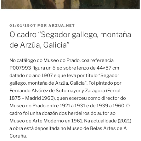
PUBLICADO
01/01/1907
POR
ARZUA.NET
EN
O cadro “Segador gallego, montaña
de Arzúa, Galicia”
No catálogo do Museo do Prado, coa referencia
P007993 figura un óleo sobre lenzo de 44×57 cm
datado no ano 1907 e que leva por título “Segador
gallego, montaña de Arzúa, Galicia”. Foi pintado por
Fernando Alvárez de Sotomayor y Zaragoza (Ferrol
1875 – Madrid 1960), quen exerceu como director do
Museo do Prado entre 1921 a 1931 e de 1939 a 1960. O
cadro foi unha doazón dos herdeiros do autor ao
Museo de Arte Moderno en 1961. Na actualidade (2021)
a obra está depositada no Museo de Belas Artes de A
Coruña.