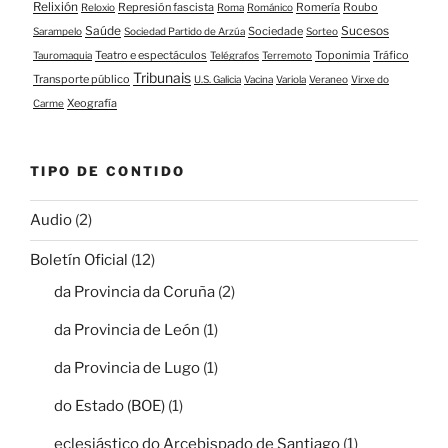
Relixión
Represión fascista
Romería
Roubo
Reloxio
Roma
Románico
Saúde
Sucesos
Sociedade
Sarampelo
Sociedad Partido de Arzúa
Sorteo
Teatro e espectáculos
Toponimia
Tráfico
Tauromaquia
Telégrafos
Terremoto
Tribunais
Transporte público
U.S. Galicia
Vacina
Variola
Veraneo
Virxe do
Xeografía
Carme
TIPO DE CONTIDO
Audio
(2)
Boletín Oficial
(12)
da Provincia da Coruña
(2)
da Provincia de León
(1)
da Provincia de Lugo
(1)
do Estado (BOE)
(1)
eclesiástico do Arcebispado de Santiago
(1)