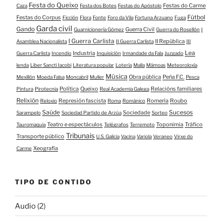
Festa do Queixo
Festas do Carme
Caza
Festa dos Botes
Festas do Apóstolo
Fútbol
Festas do Corpus
Ficción
Flora
Fonte
Foro da Vila
Fortuna Arzuano
Fuga
Garda civil
Gando
Guerra Civil
Guarnicionería Gómez
Guerra do Rosellón
I
I Guerra Carlista
II República
Asamblea Nacionalista
II Guerra Carlista
III
Lea
Industria
Guerra Carlista
Incendio
Inquisición
Irmandade da Fala
Juzgado
lenda
Liber Sancti Iacobi
Literatura popular
Lotería
Malla
Mámoas
Meteoroloxía
Música
Obra pública
Peña F.C.
Mexillón
Moeda Falsa
Moncabril
Muller
Pesca
Política
Queixo
Relacións familiares
Pintura
Pirotecnia
Real Academia Galega
Relixión
Represión fascista
Romería
Roubo
Reloxio
Roma
Románico
Saúde
Sucesos
Sociedade
Sarampelo
Sociedad Partido de Arzúa
Sorteo
Teatro e espectáculos
Toponimia
Tráfico
Tauromaquia
Telégrafos
Terremoto
Tribunais
Transporte público
U.S. Galicia
Vacina
Variola
Veraneo
Virxe do
Xeografía
Carme
TIPO DE CONTIDO
Audio
(2)