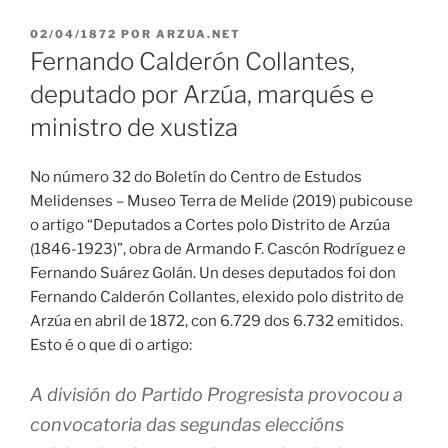
PUBLICADO
02/04/1872
POR
ARZUA.NET
EN
Fernando Calderón Collantes,
deputado por Arzúa, marqués e
ministro de xustiza
No número 32 do Boletín do Centro de Estudos
Melidenses – Museo Terra de Melide (2019) pubicouse
o artigo “Deputados a Cortes polo Distrito de Arzúa
(1846-1923)”, obra de Armando F. Cascón Rodríguez e
Fernando Suárez Golán. Un deses deputados foi don
Fernando Calderón Collantes, elexido polo distrito de
Arzúa en abril de 1872, con 6.729 dos 6.732 emitidos.
Esto é o que di o artigo:
A división do Partido Progresista provocou a
convocatoria das segundas eleccións