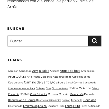
relacionadas coa vila, concello e partido xudicial de
Arzúa
BUSCAR
Buscar:
Buscar
TEMAS
alcalde
Armas de fogo
Agro
Agresión
Agricultura
Araduca
Arqueoloxía
Arquitectura
Arte
Atletic Melidense
Autocares Freire
Cabalo do demo
Camiño de Santiago
Caciquismo
cárcere
Cartel
Castros
Cencerrada
Códice Calixtino
Cerca ou muro medieval
Ciclismo
Cine
Circo de Arzúa
Cólera
Contos
Correos
Cruceiro
Deporte
Comercio
Coral Polifónica
Demografía
Eleccións
Deputación da Coruña
Descricion fisionómica
Doazón
Economía
Feira
Emigración
Ensino
Fauna
Electricidade
Escultura
F.R.G.
Feiras de Cans de