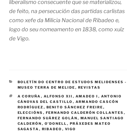
liberalismo consecuente que se materializou,
de feito, na persecución das partidas carlistas
como xefe da Milicia Nacional de Ribadeo e,
logo do seu nomeamento en 1838, como xuíz
de Vigo.
CATEGORÍAS
BOLETÍN DO CENTRO DE ESTUDOS MELIDENSES -
MUSEO TERRA DE MELIDE
,
REVISTAS
ETIQUETAS
A CORUÑA
,
ALFONSO XII
,
AMADEO I
,
ANTONIO
CÁNOVAS DEL CASTILLO
,
ARMANDO CASCÓN
RODRÍGUEZ
,
BENITO SÁNCHEZ FREIRE
,
ELECCIÓNS
,
FERNANDO CALDERÓN COLLANTES
,
FERNANDO SUÁREZ GOLÁN
,
MANUEL SANTIAGO
CALDERÓN
,
O'DONELL
,
PRÁXEDES MATEO
SAGASTA
,
RIBADEO
,
VIGO