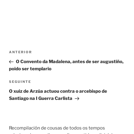
Navegación
Entrada
ANTERIOR
de
anterior
O Convento da Madalena, antes de ser augustiño,
entradas
poido ser templario
Seguinte
SEGUINTE
entrada
O xuiz de Arzúa actuou contra o arcebispo de
Santiago na I Guerra Carlista
Recompilación de cousas de todos os tempos