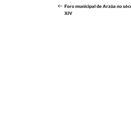
de
anterior
Foro municipal de Arzúa no séc
XIV
entradas