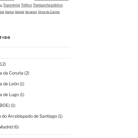
Toponimia
Tráfico
Transporte público
to
icia
Vacina
Variola
Veraneo
Virxe do Carme
TIDO
12)
ia da Coruña
(2)
ia de León
(1)
ia de Lugo
(1)
(BOE)
(1)
o do Arcebispado de Santiago
(1)
Madrid
(6)