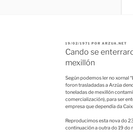
PUBLICADO
19/02/1971
POR
ARZUA.NET
EN
Cando se enterrar
mexillón
Según podemos ler no xornal “L
foron trasladadas a Arzúa den
toneladas de mexillón contami
comercialización), para ser e
empresa que dependía da Caixa
Reproducimos esta nova do 23 
continuación a outra do 19 d