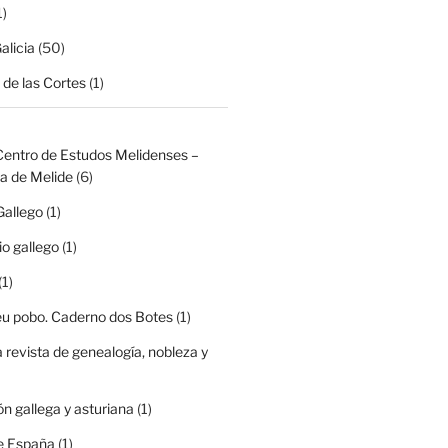
1)
alicia
(50)
de las Cortes
(1)
Centro de Estudos Melidenses –
a de Melide
(6)
Gallego
(1)
io gallego
(1)
(1)
eu pobo. Caderno dos Botes
(1)
a revista de genealogía, nobleza y
ón gallega y asturiana
(1)
e España
(1)