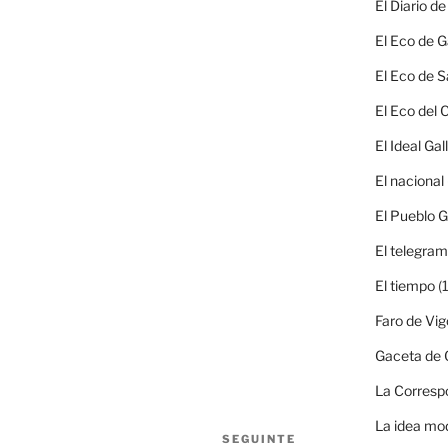
El Diario d
El Eco de G
El Eco de S
El Eco del
El Ideal Gal
El nacional
El Pueblo G
El telegra
El tiempo
(1
Faro de Vig
Gaceta de G
La Corresp
La idea mo
SEGUINTE
Seguinte