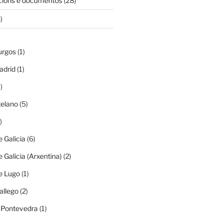
cións e documentos
(28)
)
urgos
(1)
adrid
(1)
)
elano
(5)
)
e Galicia
(6)
e Galicia (Arxentina)
(2)
e Lugo
(1)
allego
(2)
e Pontevedra
(1)