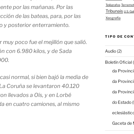
Telégrafos
Terremo
ente por las mañanas. Por las
Tribunais
U.S. Gal
cción de las bateas, para, por las
Xeografía
do y posterior enterramiento.
TIPO DE CON
 muy poco fue el mejillón que salió.
n con 6.980 kilos, y de Sada
Audio
(2)
000.
Boletín Oficial
(
da Provinc
casi normal, si bien bajó la media de
da Provinc
n La Coruña se levantaron 40.120
da Provinc
on llevados a Oís, y en Lorbé
do Estado 
da en cuatro camiones, al mismo
eclesiástic
Gaceta de 