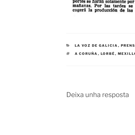
CATEGORÍAS
LA VOZ DE GALICIA
,
PREN
ETIQUETAS
A CORUÑA
,
LORBÉ
,
MEXILL
Deixa unha resposta