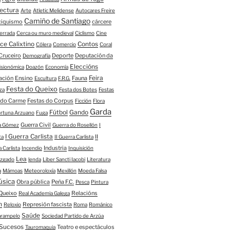
tectura
Arte
Atletic Melidense
Autocares Freire
Camiño de Santiago
ciquismo
cárcere
errada
Cerca ou muro medieval
Ciclismo
Cine
ce Calixtino
Contos
Cólera
Comercio
Coral
Cruceiro
Deporte
Deputación da
Demografía
Eleccións
fisionómica
Doazón
Economía
Feira
ación
Ensino
Fauna
Escultura
F.R.G.
Festa do Queixo
za
Festa dos Botes
Festas
 do Carme
Festas do Corpus
Ficción
Flora
Garda
Fútbol
Gando
ortuna Arzuano
Fuga
Guerra Civil
ía Gómez
Guerra do Rosellón
I
I Guerra Carlista
II
ta
II Guerra Carlista
Industria
a Carlista
Incendio
Inquisición
Lea
uzgado
lenda
Liber Sancti Iacobi
Literatura
a
Mámoas
Meteoroloxía
Mexillón
Moeda Falsa
úsica
Obra pública
Peña F.C.
Pesca
Pintura
Queixo
Relacións
Real Academia Galega
n
Represión fascista
Reloxio
Roma
Románico
Saúde
arampelo
Sociedad Partido de Arzúa
Sucesos
Teatro e espectáculos
Tauromaquia