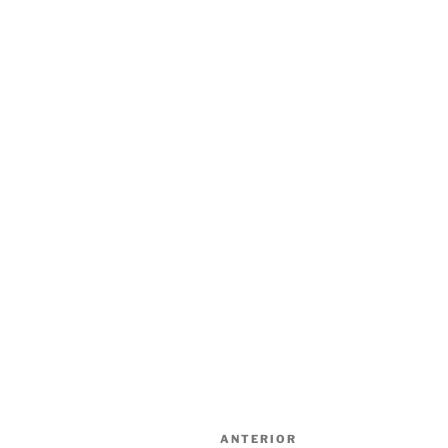
Navegación
Entrada
ANTERIOR