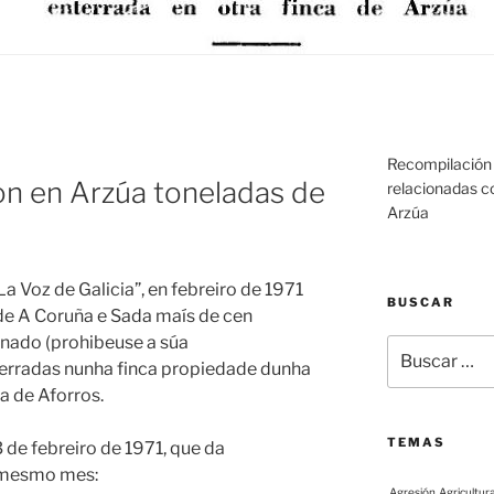
Recompilación 
on en Arzúa toneladas de
relacionadas co
Arzúa
a Voz de Galicia”, en febreiro de 1971
BUSCAR
de A Coruña e Sada maís de cen
nado (prohibeuse a súa
Buscar:
nterradas nunha finca propiedade dunha
 de Aforros.
TEMAS
de febreiro de 1971, que da
o mesmo mes:
Agresión
Agricultur