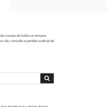
de cousas de todos os tempos
a vila, concello e partido xudicial de
Buscar
alcalde
Armas de fogo
Agro
a
Araduca