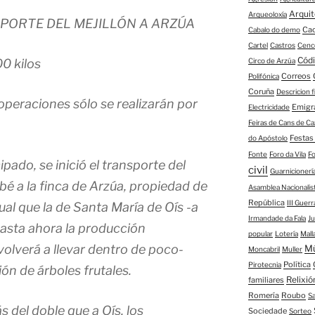
Arqui
Arqueoloxía
SPORTE DEL MEJILLÓN A ARZÚA
Ca
Cabalo do demo
Cartel
Castros
Cenc
Códi
Circo de Arzúa
0 kilos
Correos
Polifónica
Coruña
Descricion 
 operaciones sólo se realizarán por
Emigr
Electricidade
Feiras de Cans de Ca
Festas
do Apóstolo
Fonte
Foro da Vila
F
pado, se inició el transporte del
civil
Guarnicioner
bé a la finca de Arzúa, propiedad de
Asamblea Nacionalis
República
III Guerr
gual que la de Santa María de Oís -a
Irmandade da Fala
J
asta ahora la producción
popular
Lotería
Mall
olverá a llevar dentro de poco-
M
Moncabril
Muller
Política
Pirotecnia
ón de árboles frutales.
Relixió
familiares
Romería
Roubo
S
s del doble que a Oís, los
Sociedade
Sorteo