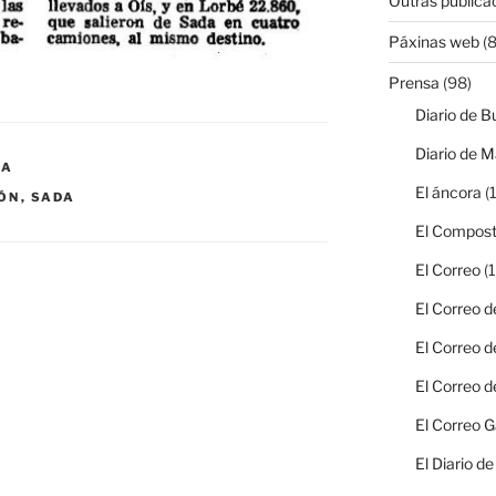
Outras publica
Páxinas web
(8
Prensa
(98)
Diario de B
Diario de M
SA
El áncora
(1
ÓN
,
SADA
El Compost
El Correo
(1
El Correo d
El Correo d
El Correo d
El Correo G
El Diario d