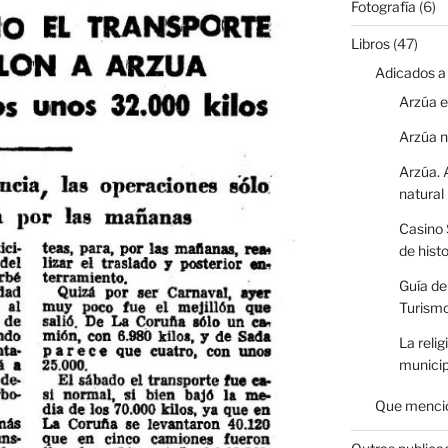
Fotografía
(6)
Libros
(47)
Adicados a
Arzúa e
Arzúa 
Arzúa. 
natural
Casino 
de hist
Guía de
Turismo
La relig
municip
Que mencio