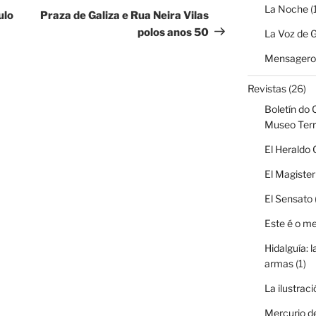
La Noche
(
entrada
ulo
Praza de Galiza e Rua Neira Vilas
polos anos 50
La Voz de G
Mensagero 
Revistas
(26)
Boletín do 
Museo Terr
El Heraldo 
El Magister
El Sensato
Este é o m
Hidalguía: l
armas
(1)
La ilustraci
Mercurio d