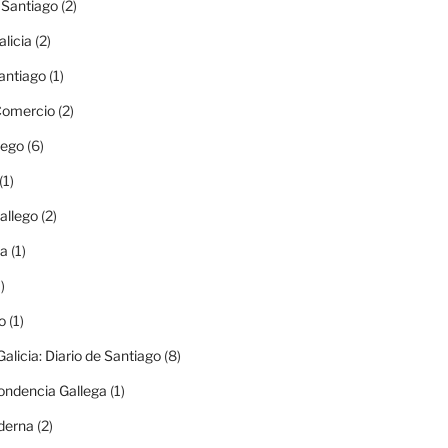
e Santiago
(2)
alicia
(2)
antiago
(1)
 Comercio
(2)
lego
(6)
(1)
allego
(2)
ma
(1)
)
o
(1)
alicia: Diario de Santiago
(8)
ondencia Gallega
(1)
derna
(2)