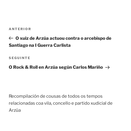
Navegación
Entrada
ANTERIOR
de
anterior
O xuiz de Arzúa actuou contra o arcebispo de
entradas
Santiago na I Guerra Carlista
Seguinte
SEGUINTE
entrada
O Rock & Roll en Arzúa según Carlos Mariño
Recompilación de cousas de todos os tempos
relacionadas coa vila, concello e partido xudicial de
Arzúa