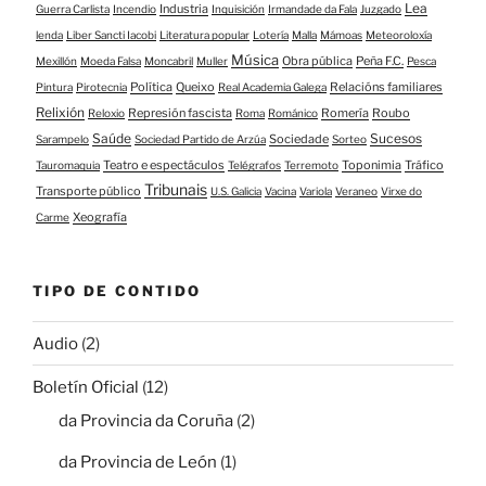
Lea
Industria
Guerra Carlista
Incendio
Inquisición
Irmandade da Fala
Juzgado
lenda
Liber Sancti Iacobi
Literatura popular
Lotería
Malla
Mámoas
Meteoroloxía
Música
Obra pública
Peña F.C.
Mexillón
Moeda Falsa
Moncabril
Muller
Pesca
Política
Queixo
Relacións familiares
Pintura
Pirotecnia
Real Academia Galega
Relixión
Represión fascista
Romería
Roubo
Reloxio
Roma
Románico
Saúde
Sucesos
Sociedade
Sarampelo
Sociedad Partido de Arzúa
Sorteo
Teatro e espectáculos
Toponimia
Tráfico
Tauromaquia
Telégrafos
Terremoto
Tribunais
Transporte público
U.S. Galicia
Vacina
Variola
Veraneo
Virxe do
Xeografía
Carme
TIPO DE CONTIDO
Audio
(2)
Boletín Oficial
(12)
da Provincia da Coruña
(2)
da Provincia de León
(1)