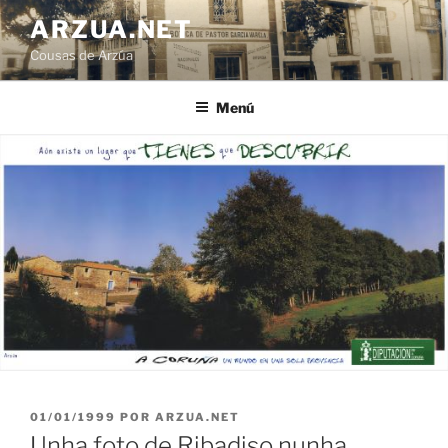
Ir
ARZUA.NET
o
Cousas de Arzúa
contido
Menú
PUBLICADO
01/01/1999
POR
ARZUA.NET
EN
Unha foto de Ribadiso nunha