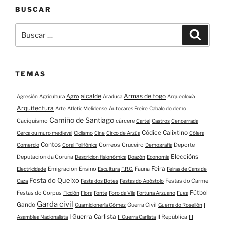
BUSCAR
Buscar:
Buscar
TEMAS
alcalde
Armas de fogo
Agro
Agresión
Agricultura
Araduca
Arqueoloxía
Arquitectura
Arte
Atletic Melidense
Autocares Freire
Cabalo do demo
Camiño de Santiago
Caciquismo
cárcere
Cartel
Castros
Cencerrada
Códice Calixtino
Cerca ou muro medieval
Ciclismo
Cine
Circo de Arzúa
Cólera
Contos
Correos
Cruceiro
Deporte
Comercio
Coral Polifónica
Demografía
Eleccións
Deputación da Coruña
Descricion fisionómica
Doazón
Economía
Feira
Emigración
Ensino
Fauna
Electricidade
Escultura
F.R.G.
Feiras de Cans de
Festa do Queixo
Festas do Carme
Caza
Festa dos Botes
Festas do Apóstolo
Fútbol
Festas do Corpus
Ficción
Flora
Fonte
Foro da Vila
Fortuna Arzuano
Fuga
Garda civil
Gando
Guerra Civil
Guarnicionería Gómez
Guerra do Rosellón
I
I Guerra Carlista
II República
Asamblea Nacionalista
II Guerra Carlista
III