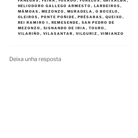
FANEGAS
,
FEIRA
,
FOXADO
,
FURELOS
,
GRIXALBA
,
HELIODORO GALLEGO ARMESTO
,
LARDEIROS
,
MÁMOAS
,
MEZONZO
,
MURADELA
,
O BOCELO
,
OLEIROS
,
PONTE POÑIDE
,
PRÉSARAS
,
QUEIXO
,
REI RAMIRO I
,
REMESENDE
,
SAN PEDRO DE
MEZONZO
,
SISNANDO DE IRIA
,
TOURO
,
VILARIÑO
,
VILASANTAR
,
VILOURIZ
,
VIMIANZO
Deixa unha resposta