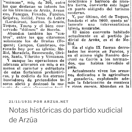
PUBLICADO
21/11/1931
POR
ARZUA.NET
EN
Notas históricas do partido xudicial
de Arzúa