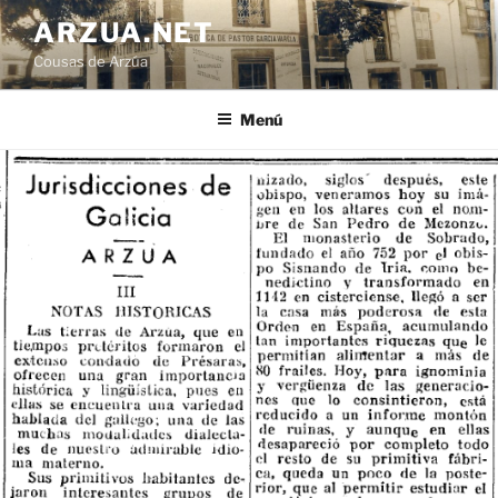
Ir
ARZUA.NET
o
Cousas de Arzúa
contido
Menú