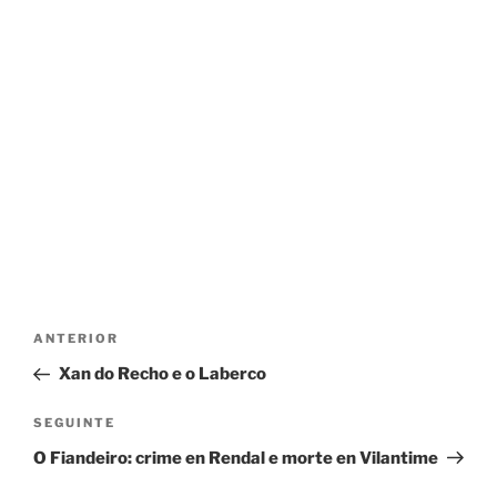
Navegación
Entrada
ANTERIOR
de
anterior
Xan do Recho e o Laberco
entradas
Seguinte
SEGUINTE
entrada
O Fiandeiro: crime en Rendal e morte en Vilantime