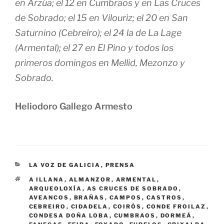
en Arzúa; el 12 en Cumbraos y en Las Cruces
de Sobrado; el 15 en Vilouriz; el 20 en San
Saturnino (Cebreiro); el 24 la de La Lage
(Armental); el 27 en El Pino y todos los
primeros domingos en Mellid, Mezonzo y
Sobrado.
Heliodoro Gallego Armesto
CATEGORÍAS
LA VOZ DE GALICIA
,
PRENSA
ETIQUETAS
A ILLANA
,
ALMANZOR
,
ARMENTAL
,
ARQUEOLOXÍA
,
AS CRUCES DE SOBRADO
,
AVEANCOS
,
BRAÑAS
,
CAMPOS
,
CASTROS
,
CEBREIRO
,
CIDADELA
,
COIRÓS
,
CONDE FROILAZ
,
CONDESA DOÑA LOBA
,
CUMBRAOS
,
DORMEÁ
,