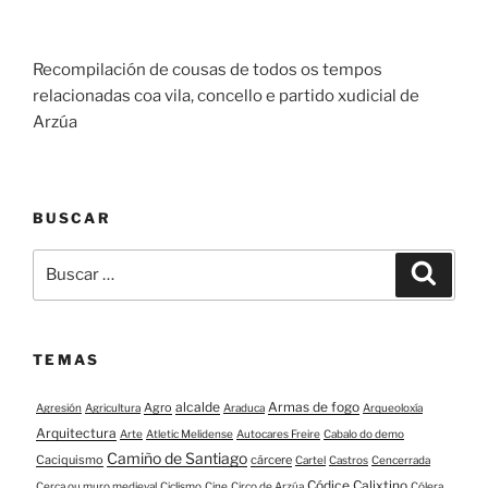
Recompilación de cousas de todos os tempos
relacionadas coa vila, concello e partido xudicial de
Arzúa
BUSCAR
Buscar:
Buscar
TEMAS
alcalde
Armas de fogo
Agro
Agresión
Agricultura
Araduca
Arqueoloxía
Arquitectura
Arte
Atletic Melidense
Autocares Freire
Cabalo do demo
Camiño de Santiago
Caciquismo
cárcere
Cartel
Castros
Cencerrada
Códice Calixtino
Cerca ou muro medieval
Ciclismo
Cine
Circo de Arzúa
Cólera