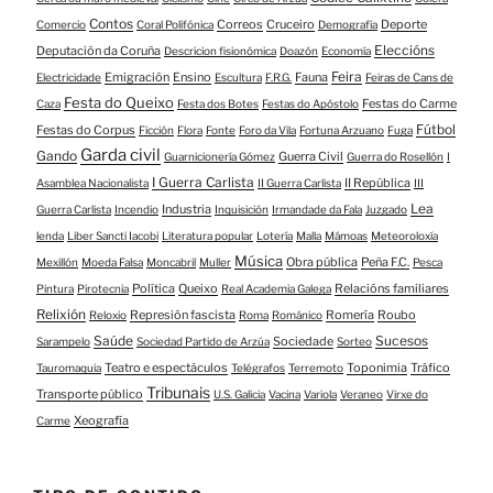
Contos
Correos
Cruceiro
Deporte
Comercio
Coral Polifónica
Demografía
Eleccións
Deputación da Coruña
Descricion fisionómica
Doazón
Economía
Feira
Emigración
Ensino
Fauna
Electricidade
Escultura
F.R.G.
Feiras de Cans de
Festa do Queixo
Festas do Carme
Caza
Festa dos Botes
Festas do Apóstolo
Fútbol
Festas do Corpus
Ficción
Flora
Fonte
Foro da Vila
Fortuna Arzuano
Fuga
Garda civil
Gando
Guerra Civil
Guarnicionería Gómez
Guerra do Rosellón
I
I Guerra Carlista
II República
Asamblea Nacionalista
II Guerra Carlista
III
Lea
Industria
Guerra Carlista
Incendio
Inquisición
Irmandade da Fala
Juzgado
lenda
Liber Sancti Iacobi
Literatura popular
Lotería
Malla
Mámoas
Meteoroloxía
Música
Obra pública
Peña F.C.
Mexillón
Moeda Falsa
Moncabril
Muller
Pesca
Política
Queixo
Relacións familiares
Pintura
Pirotecnia
Real Academia Galega
Relixión
Represión fascista
Romería
Roubo
Reloxio
Roma
Románico
Saúde
Sucesos
Sociedade
Sarampelo
Sociedad Partido de Arzúa
Sorteo
Teatro e espectáculos
Toponimia
Tráfico
Tauromaquia
Telégrafos
Terremoto
Tribunais
Transporte público
U.S. Galicia
Vacina
Variola
Veraneo
Virxe do
Xeografía
Carme