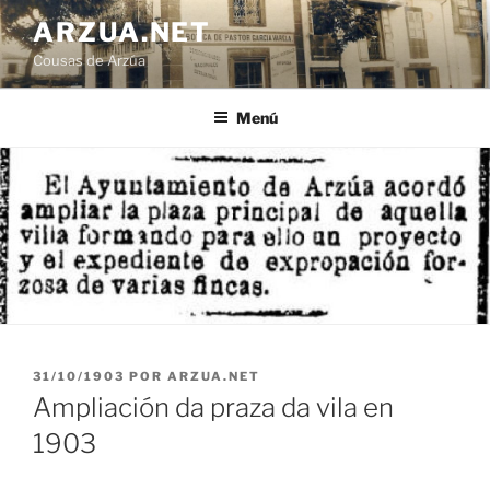
Ir
ARZUA.NET
o
Cousas de Arzúa
contido
Menú
PUBLICADO
31/10/1903
POR
ARZUA.NET
EN
Ampliación da praza da vila en
1903