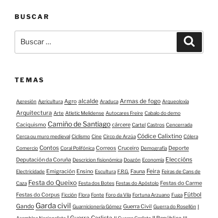
BUSCAR
Buscar:
Buscar
TEMAS
alcalde
Armas de fogo
Agro
Agresión
Agricultura
Araduca
Arqueoloxía
Arquitectura
Arte
Atletic Melidense
Autocares Freire
Cabalo do demo
Camiño de Santiago
Caciquismo
cárcere
Cartel
Castros
Cencerrada
Códice Calixtino
Cerca ou muro medieval
Ciclismo
Cine
Circo de Arzúa
Cólera
Contos
Correos
Cruceiro
Deporte
Comercio
Coral Polifónica
Demografía
Eleccións
Deputación da Coruña
Descricion fisionómica
Doazón
Economía
Feira
Emigración
Ensino
Fauna
Electricidade
Escultura
F.R.G.
Feiras de Cans de
Festa do Queixo
Festas do Carme
Caza
Festa dos Botes
Festas do Apóstolo
Fútbol
Festas do Corpus
Ficción
Flora
Fonte
Foro da Vila
Fortuna Arzuano
Fuga
Garda civil
Gando
Guerra Civil
Guarnicionería Gómez
Guerra do Rosellón
I
I Guerra Carlista