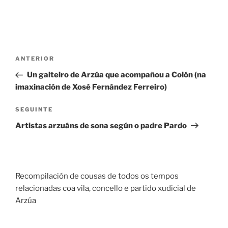
Navegación
Entrada
ANTERIOR
de
anterior
Un gaiteiro de Arzúa que acompañou a Colón (na
entradas
imaxinación de Xosé Fernández Ferreiro)
Seguinte
SEGUINTE
entrada
Artistas arzuáns de sona según o padre Pardo
Recompilación de cousas de todos os tempos
relacionadas coa vila, concello e partido xudicial de
Arzúa