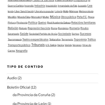
II República
Asamblea Nacionalista
II Guerra Carlista
III
Lea
Industria
Guerra Carlista
Incendio
Inquisición
Irmandade da Fala
Juzgado
lenda
Liber Sancti Iacobi
Literatura popular
Lotería
Malla
Mámoas
Meteoroloxía
Música
Obra pública
Peña F.C.
Mexillón
Moeda Falsa
Moncabril
Muller
Pesca
Política
Queixo
Relacións familiares
Pintura
Pirotecnia
Real Academia Galega
Relixión
Represión fascista
Romería
Roubo
Reloxio
Roma
Románico
Saúde
Sucesos
Sociedade
Sarampelo
Sociedad Partido de Arzúa
Sorteo
Teatro e espectáculos
Toponimia
Tráfico
Tauromaquia
Telégrafos
Terremoto
Tribunais
Transporte público
U.S. Galicia
Vacina
Variola
Veraneo
Virxe do
Xeografía
Carme
TIPO DE CONTIDO
Audio
(2)
Boletín Oficial
(12)
da Provincia da Coruña
(2)
da Provincia de León
(1)