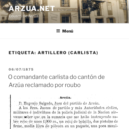
Ir
ARZUA.NET
o
Cousas de Arzúa
contido
Menú
ETIQUETA:
ARTILLERO (CARLISTA)
PUBLICADO
06/07/1875
EN
O comandante carlista do cantón de
Arzúa reclamado por roubo