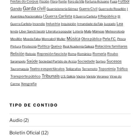
Fútbol
Festas do Corpus
Ficción
Flora
Fonte
Foro da Vila
Fortuna Arzuano
Fuga
Garda civil
Gando
Guerra Civil
Guarnicionería Gómez
Guerra do Rosellón
I
I Guerra Carlista
II República
Asamblea Nacionalista
II Guerra Carlista
III
Lea
Industria
Guerra Carlista
Incendio
Inquisición
Irmandade da Fala
Juzgado
lenda
Liber Sancti Iacobi
Literatura popular
Lotería
Malla
Mámoas
Meteoroloxía
Música
Obra pública
Peña F.C.
Mexillón
Moeda Falsa
Moncabril
Muller
Pesca
Política
Queixo
Relacións familiares
Pintura
Pirotecnia
Real Academia Galega
Relixión
Represión fascista
Romería
Roubo
Reloxio
Roma
Románico
Saúde
Sucesos
Sociedade
Sarampelo
Sociedad Partido de Arzúa
Sorteo
Teatro e espectáculos
Toponimia
Tráfico
Tauromaquia
Telégrafos
Terremoto
Tribunais
Transporte público
U.S. Galicia
Vacina
Variola
Veraneo
Virxe do
Xeografía
Carme
TIPO DE CONTIDO
Audio
(2)
Boletín Oficial
(12)