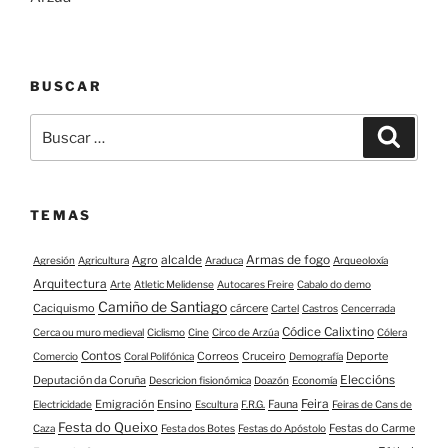
BUSCAR
Buscar:
Buscar
TEMAS
alcalde
Armas de fogo
Agro
Agresión
Agricultura
Araduca
Arqueoloxía
Arquitectura
Arte
Atletic Melidense
Autocares Freire
Cabalo do demo
Camiño de Santiago
Caciquismo
cárcere
Cartel
Castros
Cencerrada
Códice Calixtino
Cerca ou muro medieval
Ciclismo
Cine
Circo de Arzúa
Cólera
Contos
Correos
Cruceiro
Deporte
Comercio
Coral Polifónica
Demografía
Eleccións
Deputación da Coruña
Descricion fisionómica
Doazón
Economía
Feira
Emigración
Ensino
Fauna
Electricidade
Escultura
F.R.G.
Feiras de Cans de
Festa do Queixo
Festas do Carme
Caza
Festa dos Botes
Festas do Apóstolo