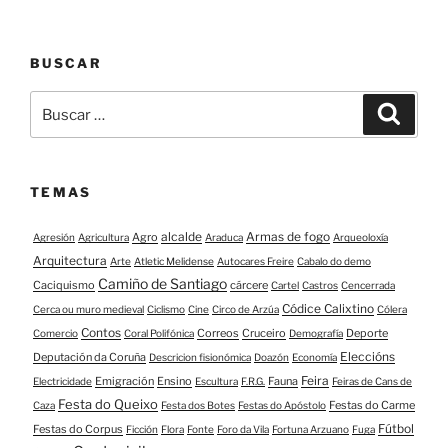
BUSCAR
Buscar:
Buscar
TEMAS
alcalde
Armas de fogo
Agro
Agresión
Agricultura
Araduca
Arqueoloxía
Arquitectura
Arte
Atletic Melidense
Autocares Freire
Cabalo do demo
Camiño de Santiago
Caciquismo
cárcere
Cartel
Castros
Cencerrada
Códice Calixtino
Cerca ou muro medieval
Ciclismo
Cine
Circo de Arzúa
Cólera
Contos
Correos
Cruceiro
Deporte
Comercio
Coral Polifónica
Demografía
Eleccións
Deputación da Coruña
Descricion fisionómica
Doazón
Economía
Feira
Emigración
Ensino
Fauna
Electricidade
Escultura
F.R.G.
Feiras de Cans de
Festa do Queixo
Festas do Carme
Caza
Festa dos Botes
Festas do Apóstolo
Fútbol
Festas do Corpus
Ficción
Flora
Fonte
Foro da Vila
Fortuna Arzuano
Fuga