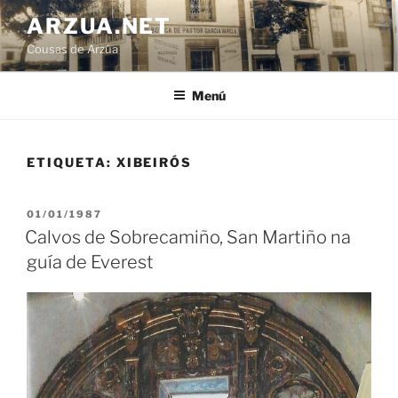
Ir
ARZUA.NET
o
Cousas de Arzúa
contido
Menú
ETIQUETA:
XIBEIRÓS
PUBLICADO
01/01/1987
EN
Calvos de Sobrecamiño, San Martiño na
guía de Everest