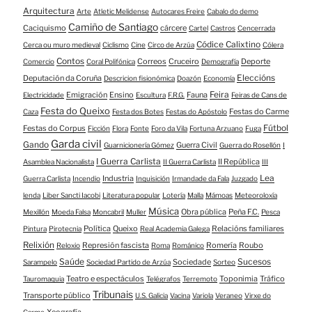
Arquitectura
Arte
Atletic Melidense
Autocares Freire
Cabalo do demo
Camiño de Santiago
Caciquismo
cárcere
Cartel
Castros
Cencerrada
Códice Calixtino
Cerca ou muro medieval
Ciclismo
Cine
Circo de Arzúa
Cólera
Contos
Correos
Cruceiro
Deporte
Comercio
Coral Polifónica
Demografía
Eleccións
Deputación da Coruña
Descricion fisionómica
Doazón
Economía
Feira
Emigración
Ensino
Fauna
Electricidade
Escultura
F.R.G.
Feiras de Cans de
Festa do Queixo
Festas do Carme
Caza
Festa dos Botes
Festas do Apóstolo
Fútbol
Festas do Corpus
Ficción
Flora
Fonte
Foro da Vila
Fortuna Arzuano
Fuga
Garda civil
Gando
Guerra Civil
Guarnicionería Gómez
Guerra do Rosellón
I
I Guerra Carlista
II República
Asamblea Nacionalista
II Guerra Carlista
III
Lea
Industria
Guerra Carlista
Incendio
Inquisición
Irmandade da Fala
Juzgado
lenda
Liber Sancti Iacobi
Literatura popular
Lotería
Malla
Mámoas
Meteoroloxía
Música
Obra pública
Peña F.C.
Mexillón
Moeda Falsa
Moncabril
Muller
Pesca
Política
Queixo
Relacións familiares
Pintura
Pirotecnia
Real Academia Galega
Relixión
Represión fascista
Romería
Roubo
Reloxio
Roma
Románico
Saúde
Sucesos
Sociedade
Sarampelo
Sociedad Partido de Arzúa
Sorteo
Teatro e espectáculos
Toponimia
Tráfico
Tauromaquia
Telégrafos
Terremoto
Tribunais
Transporte público
U.S. Galicia
Vacina
Variola
Veraneo
Virxe do
Xeografía
Carme