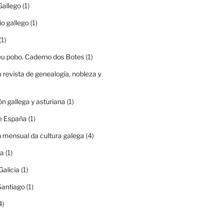
Gallego
(1)
io gallego
(1)
(1)
eu pobo. Caderno dos Botes
(1)
a revista de genealogía, nobleza y
ón gallega y asturiana
(1)
e España
(1)
n mensual da cultura galega
(4)
ia
(1)
Galicia
(1)
Santiago
(1)
4)