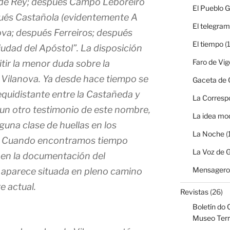
s de Rey; después Campo Leboreiro
El Pueblo G
pués Castañola (evidentemente A
El telegra
va; después Ferreiros; después
El tiempo
(1
udad del Apóstol”. La disposición
Faro de Vig
tir la menor duda sobre la
a Vilanova. Ya desde hace tiempo se
Gaceta de G
equidistante entre la Castañeda y
La Corresp
un otro testimonio de este nombre,
La idea mo
una clase de huellas en los
La Noche
(
. Cuando encontramos tiempo
La Voz de G
en la documentación del
Mensagero 
 aparece situada en pleno camino
e actual.
Revistas
(26)
Boletín do 
Museo Terr