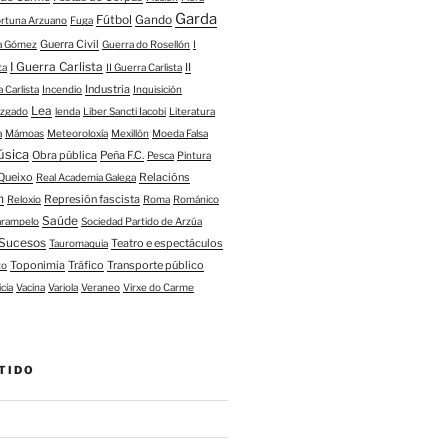
Garda
Fútbol
Gando
ortuna Arzuano
Fuga
Guerra Civil
ía Gómez
Guerra do Rosellón
I
I Guerra Carlista
II
ta
II Guerra Carlista
Industria
a Carlista
Incendio
Inquisición
Lea
uzgado
lenda
Liber Sancti Iacobi
Literatura
a
Mámoas
Meteoroloxía
Mexillón
Moeda Falsa
úsica
Obra pública
Peña F.C.
Pesca
Pintura
Queixo
Relacións
Real Academia Galega
n
Represión fascista
Reloxio
Roma
Románico
Saúde
arampelo
Sociedad Partido de Arzúa
Sucesos
Teatro e espectáculos
Tauromaquia
Toponimia
Tráfico
Transporte público
to
icia
Vacina
Variola
Veraneo
Virxe do Carme
TIDO