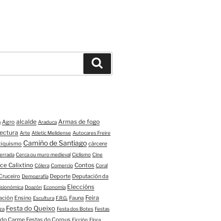
Buscar
alcalde
Armas de fogo
Agro
a
Araduca
tectura
Arte
Atletic Melidense
Autocares Freire
Camiño de Santiago
ciquismo
cárcere
errada
Cerca ou muro medieval
Ciclismo
Cine
ce Calixtino
Contos
Cólera
Comercio
Coral
Cruceiro
Deporte
Deputación da
Demografía
Eleccións
fisionómica
Doazón
Economía
Feira
ación
Ensino
Fauna
Escultura
F.R.G.
Festa do Queixo
za
Festa dos Botes
Festas
 do Carme
Festas do Corpus
Ficción
Flora