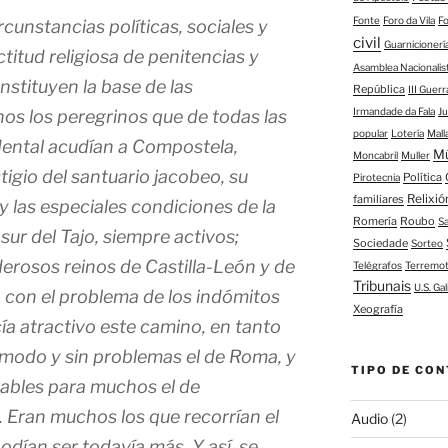
Fonte
Foro da Vila
F
ircunstancias políticas, sociales y
civil
Guarnicioner
itud religiosa de penitencias y
Asamblea Nacionalis
stituyen la base de las
República
III Guerr
Irmandade da Fala
J
os los peregrinos que de todas las
popular
Lotería
Mall
dental acudían a Compostela,
M
Moncabril
Muller
tigio del santuario jacobeo, su
Política
Pirotecnia
Relixió
familiares
) y las especiales condiciones de la
Romería
Roubo
S
 sur del Tajo, siempre activos;
Sociedade
Sorteo
erosos reinos de Castilla-León y de
Telégrafos
Terremo
Tribunais
U.S. Gal
 con el problema de los indómitos
Xeografía
cía atractivo este camino, en tanto
modo y sin problemas el de Roma, y
TIPO DE CON
rables para muchos el de
. Eran muchos los que recorrían el
Audio
(2)
dían ser todavía más. Y así, se