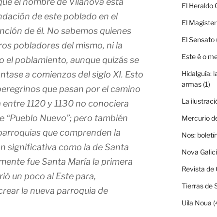
que el nombre de Vilanova está
El Heraldo 
ndación de este poblado en el
El Magister
nción de él. No sabemos quienes
El Sensato
os pobladores del mismo, ni la
Este é o m
 el poblamiento, aunque quizás se
ntase a comienzos del siglo XI. Esto
Hidalguía: l
armas
(1)
s peregrinos que pasan por el camino
La ilustraci
 entre 1120 y 1130 no conociera
de “Pueblo Nuevo”; pero también
Mercurio d
s parroquias que comprenden la
Nos: boletí
 significativa como la de Santa
Nova Galic
mente fue Santa María la primera
Revista de 
rió un poco al Este para,
Tierras de 
rear la nueva parroquia de
Uila Noua
(