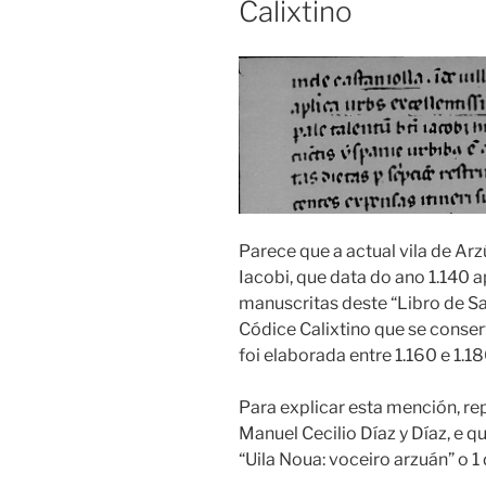
Calixtino
Parece que a actual vila de A
Iacobi, que data do ano 1.140
manuscritas deste “Libro de S
Códice Calixtino que se conser
foi elaborada entre 1.160 e 1.18
Para explicar esta mención, r
Manuel Cecilio Díaz y Díaz, e q
“Uila Noua: voceiro arzuán” o 1