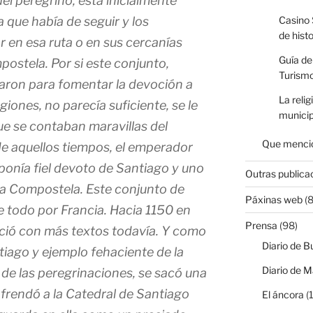
del peregrino, ésta inicialmente
a que había de seguir y los
Casino 
de hist
ar en esa ruta o en sus cercanías
Guía de
postela. Por si este conjunto,
Turismo
earon para fomentar la devoción a
La relig
giones, no parecía suficiente, se le
municip
ue se contaban maravillas del
Que mencio
e aquellos tiempos, el emperador
ponía fiel devoto de Santiago y uno
Outras publica
 a Compostela. Este conjunto de
Páxinas web
(8
re todo por Francia. Hacia 1150 en
Prensa
(98)
ció con más textos todavía. Y como
Diario de B
iago y ejemplo fehaciente de la
Diario de M
 de las peregrinaciones, se sacó una
frendó a la Catedral de Santiago
El áncora
(1