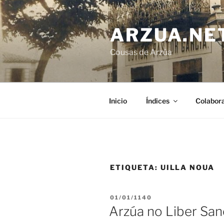
Ir
o
ARZUA.NE
contido
Cousas de Arzúa
Inicio
Índices
Colabor
ETIQUETA:
UILLA NOUA
PUBLICADO
01/01/1140
EN
Arzúa no Liber San