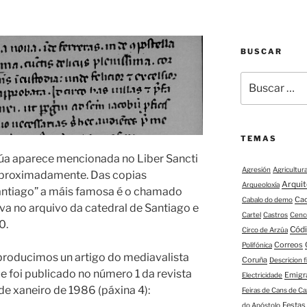
BUSCAR
Buscar:
TEMAS
rzúa aparece mencionada no Liber Sancti
Agresión
Agricultur
 aproximadamente. Das copias
Arqui
Arqueoloxía
antiago” a máis famosa é o chamado
Ca
Cabalo do demo
va no arquivo da catedral de Santiago e
Cartel
Castros
Cenc
0.
Códi
Circo de Arzúa
Correos
Polifónica
eproducimos un artigo do mediavalista
Coruña
Descricion 
ue foi publicado no número 1 da revista
Emigr
Electricidade
 de xaneiro de 1986 (páxina 4):
Feiras de Cans de Ca
Festas
do Apóstolo