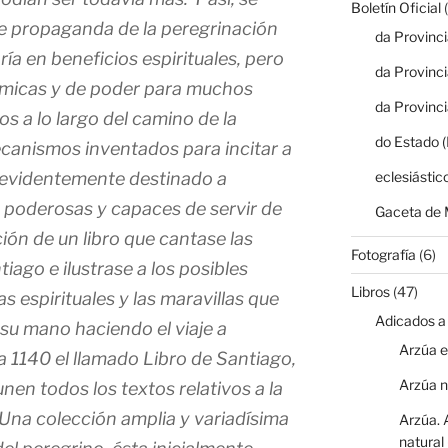
Boletín Oficial
(
e propaganda de la peregrinación
da Provinc
a en beneficios espirituales, pero
da Provinc
micas y de poder para muchos
da Provinc
s a lo largo del camino de la
do Estado 
ecanismos inventados para incitar a
 evidentemente destinado a
eclesiástic
 poderosas y capaces de servir de
Gaceta de 
ción de un libro que cantase las
Fotografía
(6)
iago e ilustrase a los posibles
Libros
(47)
s espirituales y las maravillas que
Adicados a
su mano haciendo el viaje a
Arzúa e
a 1140 el llamado Libro de Santiago,
Arzúa 
nen todos los textos relativos a la
. Una colección amplia y variadísima
Arzúa. 
natural