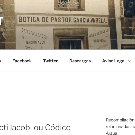
T
a
Facebook
Twitter
Descargas
Aviso Legal
Recompilación 
cti Iacobi ou Códice
relacionadas co
Arzúa