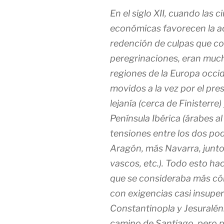
En el siglo XII, cuando las c
económicas favorecen la act
redención de culpas que con
peregrinaciones, eran much
regiones de la Europa occi
movidos a la vez por el pres
lejanía (cerca de Finisterre
Península Ibérica (árabes al
tensiones entre los dos pod
Aragón, más Navarra, junto
vascos, etc.). Todo esto ha
que se consideraba más có
con exigencias casi insupe
Constantinopla y Jesuralén
camino de Santiago, pero po