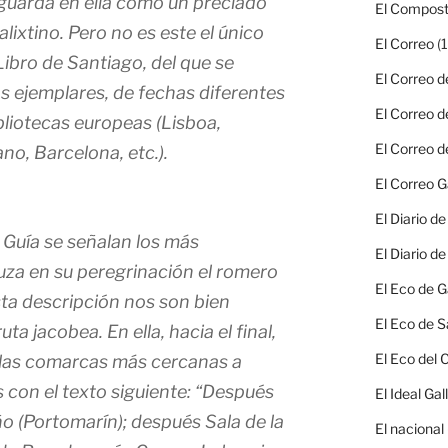
 guarda en ella como un preciado
El Compost
lixtino. Pero no es este el único
El Correo
(1
Libro de Santiago, del que se
El Correo d
 ejemplares, de fechas diferentes
El Correo d
bliotecas europeas (Lisboa,
El Correo d
o, Barcelona, etc.).
El Correo G
El Diario d
a Guía se señalan los más
El Diario d
uza en su peregrinación el romero
El Eco de G
ta descripción nos son bien
El Eco de S
ta jacobea. En ella, hacia el final,
El Eco del
 las comarcas más cercanas a
con el texto siguiente: “Después
El Ideal Gal
ño (Portomarín); después Sala de la
El nacional