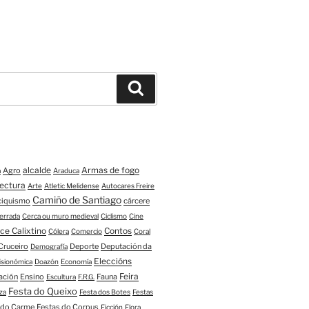
Buscar
alcalde
Armas de fogo
Agro
a
Araduca
tectura
Arte
Atletic Melidense
Autocares Freire
Camiño de Santiago
ciquismo
cárcere
errada
Cerca ou muro medieval
Ciclismo
Cine
ce Calixtino
Contos
Cólera
Comercio
Coral
Cruceiro
Deporte
Deputación da
Demografía
Eleccións
fisionómica
Doazón
Economía
Feira
ación
Ensino
Fauna
Escultura
F.R.G.
Festa do Queixo
za
Festa dos Botes
Festas
 do Carme
Festas do Corpus
Ficción
Flora