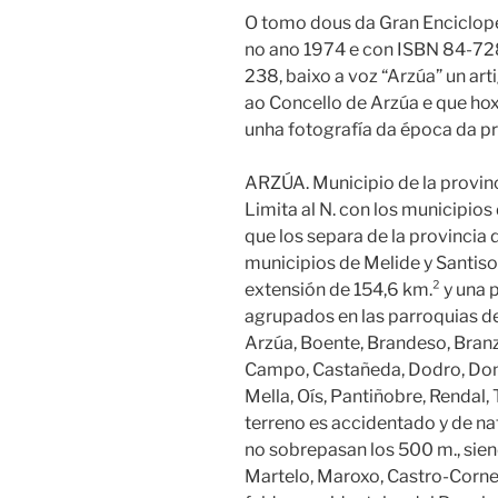
O tomo dous da Gran Enciclope
no ano 1974 e con ISBN 84-72
238, baixo a voz “Arzúa” un a
ao Concello de Arzúa e que ho
unha fotografía da época da pra
ARZÚA. Municipio de la provinc
Limita al N. con los municipios d
que los separa de la provincia d
municipios de Melide y Santiso, 
extensión de 154,6 km.² y una 
agrupados en las parroquias d
Arzúa, Boente, Brandeso, Bran
Campo, Castañeda, Dodro, Dom
Mella, Oís, Pantiñobre, Rendal, 
terreno es accidentado y de na
no sobrepasan los 500 m., siend
Martelo, Maroxo, Castro-Corned