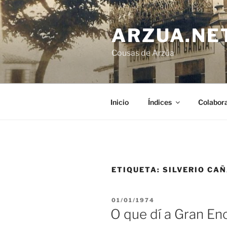
Ir
o
ARZUA.NE
contido
Cousas de Arzúa
Inicio
Índices
Colabor
ETIQUETA:
SILVERIO CA
PUBLICADO
01/01/1974
EN
O que dí a Gran En