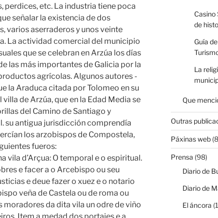
s, perdices, etc. La industria tiene poca
Casino 
ue señalar la existencia de dos
de hist
, varios aserraderos y unos veinte
ca. La actividad comercial del municipio
Guía de
suales que se celebran en Arzúa los días
Turismo
de las más importantes de Galicia por la
La relig
productos agrícolas. Algunos autores -
municip
ue la Araduca citada por Tolomeo en su
l villa de Arzúa, que en la Edad Media se
Que mencio
rillas del Camino de Santiago y
Outras publica
l. su antigua jurisdicción comprendía
ejercían los arzobispos de Compostela,
Páxinas web
(8
iguientes fueros:
Prensa
(98)
 vila d’Arçua: O temporal e o espiritual.
obres e facer a o Arcebispo ou seu
Diario de B
ticias e deue fazer o xuez e o notario
Diario de M
ebispo veña de Castela ou de roma ou
os moradores da dita vila un odre de viño
El áncora
(1
eiros. Item a medad dos portajes e a