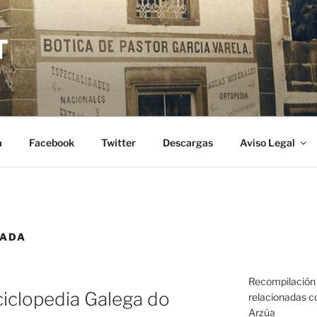
T
a
Facebook
Twitter
Descargas
Aviso Legal
ÑADA
Recompilación 
ciclopedia Galega do
relacionadas co
Arzúa