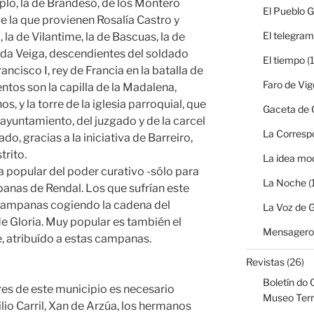
plo, la de Brandeso, de los Montero
El Pueblo G
e la que provienen Rosalía Castro y
El telegra
 la de Vilantime, la de Bascuas, la de
ta da Veiga, descendientes del soldado
El tiempo
(1
ancisco I, rey de Francia en la batalla de
Faro de Vig
tos son la capilla de la Madalena,
, y la torre de la iglesia parroquial, que
Gaceta de G
 ayuntamiento, del juzgado y de la carcel
La Corresp
do, gracias a la iniciativa de Barreiro,
trito.
La idea mo
a popular del poder curativo -sólo para
La Noche
(
panas de Rendal. Los que sufrían este
 campanas cogiendo la cadena del
La Voz de G
e Gloria. Muy popular es también el
Mensagero 
, atribuído a estas campanas.
Revistas
(26)
Boletín do 
res de este municipio es necesario
Museo Terr
lio Carril, Xan de Arzúa, los hermanos