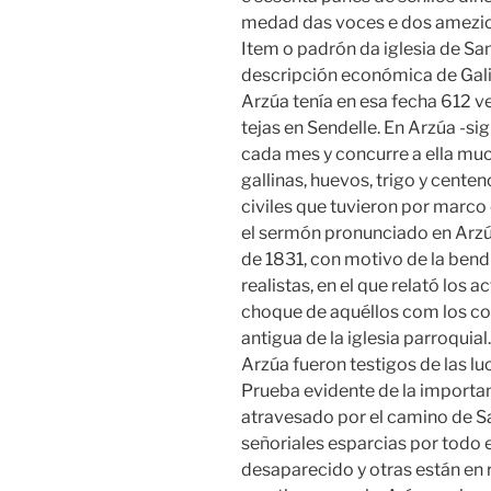
medad das voces e dos amezio
Item o padrón da iglesia de San
descripción económica de Galici
Arzúa tenía en esa fecha 612 ve
tejas en Sendelle. En Arzúa -sig
cada mes y concurre a ella muc
gallinas, huevos, trigo y cente
civiles que tuvieron por marco
el sermón pronunciado en Arzú
de 1831, con motivo de la bendi
realistas, en el que relató los 
choque de aquéllos com los con
antigua de la iglesia parroquial
Arzúa fueron testigos de las luc
Prueba evidente de la importan
atravesado por el camino de Sa
señoriales esparcias por todo e
desaparecido y otras están en r