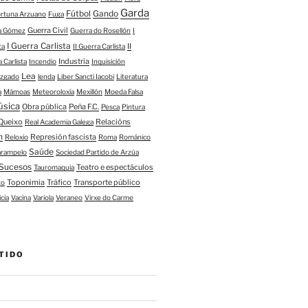
Garda
Fútbol
Gando
ortuna Arzuano
Fuga
Guerra Civil
ía Gómez
Guerra do Rosellón
I
I Guerra Carlista
II
ta
II Guerra Carlista
Industria
a Carlista
Incendio
Inquisición
Lea
uzgado
lenda
Liber Sancti Iacobi
Literatura
a
Mámoas
Meteoroloxía
Mexillón
Moeda Falsa
úsica
Obra pública
Peña F.C.
Pesca
Pintura
Queixo
Relacións
Real Academia Galega
n
Represión fascista
Reloxio
Roma
Románico
Saúde
arampelo
Sociedad Partido de Arzúa
Sucesos
Teatro e espectáculos
Tauromaquia
Toponimia
Tráfico
Transporte público
to
icia
Vacina
Variola
Veraneo
Virxe do Carme
TIDO