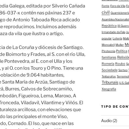
dia Galega, editada por Silverio Cañada
Fonte
Foro da Vila
F
civil
86-037-x contén nas páxinas 237 e
Guarnicioner
rtigo de Antonio Taboada Roca adicado
Asamblea Nacionalis
República
xe reproducimos. Incluímos ademáis
III Guerr
Irmandade da Fala
J
za da vila que ilustra o artigo.
popular
Lotería
Mall
M
Moncabril
Muller
ia de La Coruña y diócesis de Santiago.
Política
Pirotecnia
e Boimorto y Frades, al S. con el río Ulla,
Relixió
familiares
e Pontevedra, al E. con el Ulla y los
Romería
Roubo
S
y al O. con los Touro y O Pino. Tiene una
Sociedade
Sorteo
población de 9.064 habitantes,
Telégrafos
Terremo
e Santa María de Arzúa, Santiago de
Tribunais
U.S. Gal
zá, Burres, Calvos de Sobrecamiño,
Xeografía
bodán, Figueiroa, Lema, Maroxo, A
Tronceda, Viladavil, Vilantime y Viñós. El
TIPO DE CON
turaleza arcillosa, con elevaciones que
o las principales el monte Viso,
Audio
(2)
o, Cornado. El Iso, que nace en las