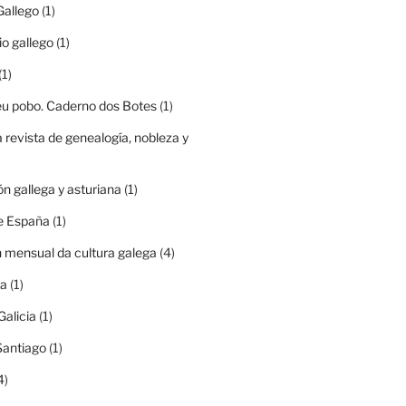
Gallego
(1)
io gallego
(1)
(1)
eu pobo. Caderno dos Botes
(1)
a revista de genealogía, nobleza y
ón gallega y asturiana
(1)
e España
(1)
n mensual da cultura galega
(4)
ia
(1)
Galicia
(1)
Santiago
(1)
4)