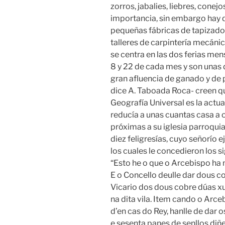
zorros, jabalies, liebres, conejo
importancia, sin embargo hay q
pequeñas fábricas de tapizados
talleres de carpintería mecáni
se centra en las dos ferias men
8 y 22 de cada mes y son unas 
gran afluencia de ganado y de 
dice A. Taboada Roca- creen q
Geografía Universal es la actua
reducía a unas cuantas casa a o
próximas a su iglesia parroquia
diez feligresías, cuyo señorío 
los cuales le concedieron los s
“Esto he o que o Arcebispo ha na
E o Concello deulle dar dous c
Vicario dos dous cobre dúas xus
na dita vila. Item cando o Arc
d’en cas do Rey, hanlle de dar 
e sesenta panes de senllos diñ