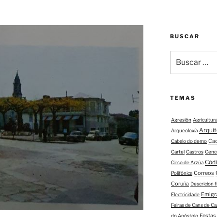
BUSCAR
Buscar:
TEMAS
Agresión
Agricultur
Arqui
Arqueoloxía
Ca
Cabalo do demo
Cartel
Castros
Cenc
Códi
Circo de Arzúa
Correos
Polifónica
Coruña
Descricion 
Emigr
Electricidade
Feiras de Cans de Ca
Festas
do Apóstolo