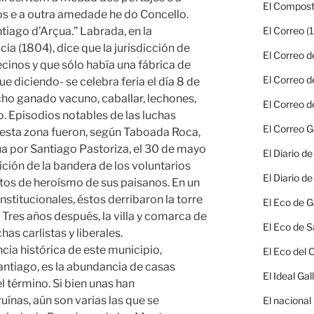
El Compost
s e a outra amedade he do Concello.
tiago d’Arçua.” Labrada, en la
El Correo
(1
a (1804), dice que la jurisdicción de
El Correo d
cinos y que sólo había una fábrica de
El Correo d
ue diciendo- se celebra feria el día 8 de
ho ganado vacuno, caballar, lechones,
El Correo d
no. Episodios notables de las luchas
El Correo G
 esta zona fueron, según Taboada Roca,
a por Santiago Pastoriza, el 30 de mayo
El Diario d
ción de la bandera de los voluntarios
El Diario d
actos de heroísmo de sus paisanos. En un
stitucionales, éstos derribaron la torre
El Eco de G
. Tres años después, la villa y comarca de
El Eco de S
has carlistas y liberales.
cia histórica de este municipio,
El Eco del
ntiago, es la abundancia de casas
El Ideal Gal
l término. Si bien unas han
uínas, aún son varias las que se
El nacional