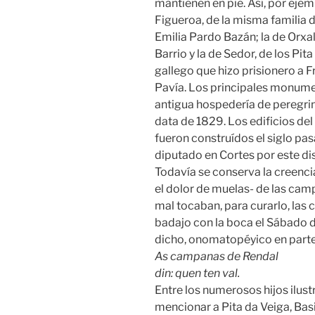
mantienen en pie. Así, por ejem
Figueroa, de la misma familia d
Emilia Pardo Bazán; la de Orxal,
Barrio y la de Sedor, de los Pi
gallego que hizo prisionero a Fr
Pavía. Los principales monumen
antigua hospedería de peregrinos
data de 1829. Los edificios del
fueron construídos el siglo pasa
diputado en Cortes por este dis
Todavía se conserva la creenci
el dolor de muelas- de las cam
mal tocaban, para curarlo, las
badajo con la boca el Sábado d
dicho, onomatopéyico en parte
As campanas de Rendal
din: quen ten val.
Entre los numerosos hijos ilust
mencionar a Pita da Veiga, Basi