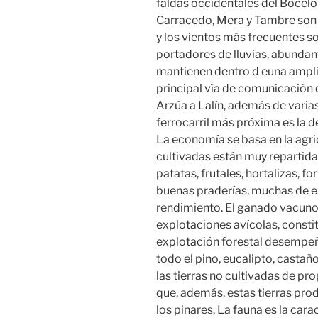
faldas occidentales del Bocelo y 
Carracedo, Mera y Tambre son lo
y los vientos más frecuentes son
portadores de lluvias, abundan
mantienen dentro d euna ampl
principal vía de comunicación 
Arzúa a Lalín, además de varias
ferrocarril más próxima es la de
La economía se basa en la agric
cultivadas están muy repartid
patatas, frutales, hortalizas, fo
buenas praderías, muchas de el
rendimiento. El ganado vacuno,
explotaciones avícolas, constit
explotación forestal desempeñ
todo el pino, eucalipto, castañ
las tierras no cultivadas de pr
que, además, estas tierras pr
los pinares. La fauna es la cara