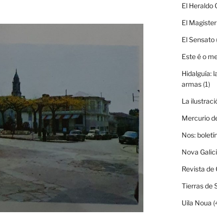
El Heraldo 
El Magister
El Sensato
Este é o m
Hidalguía: l
armas
(1)
La ilustraci
Mercurio d
Nos: boletí
Nova Galic
Revista de 
Tierras de 
Uila Noua
(