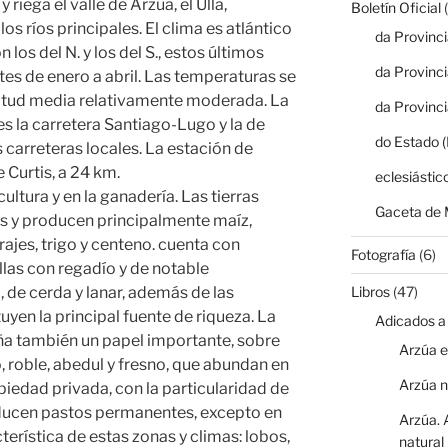
riega el valle de Arzúa, el Ulla,
Boletín Oficial
(
s ríos principales. El clima es atlántico
da Provinc
 los del N. y los del S., estos últimos
da Provinc
tes de enero a abril. Las temperaturas se
itud media relativamente moderada. La
da Provinc
es la carretera Santiago-Lugo y la de
do Estado 
 carreteras locales. La estación de
 Curtis, a 24 km.
eclesiástic
ultura y en la ganadería. Las tierras
Gaceta de 
as y producen principalmente maíz,
rrajes, trigo y centeno. cuenta con
Fotografía
(6)
las con regadío y de notable
 de cerda y lanar, además de las
Libros
(47)
uyen la principal fuente de riqueza. La
Adicados a
a también un papel importante, sobre
Arzúa e
o, roble, abedul y fresno, que abundan en
Arzúa 
opiedad privada, con la particularidad de
oducen pastos permanentes, excepto en
Arzúa. 
cterística de estas zonas y climas: lobos,
natural