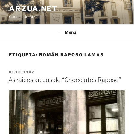
Ir
ARZUA.NET
o
Cousas de Arzúa
contido
Menú
ETIQUETA:
ROMÁN RAPOSO LAMAS
PUBLICADO
01/01/1902
EN
As raices arzuás de “Chocolates Raposo”