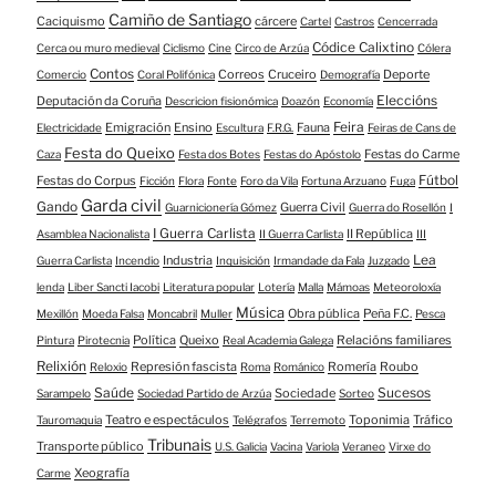
Camiño de Santiago
Caciquismo
cárcere
Cartel
Castros
Cencerrada
Códice Calixtino
Cerca ou muro medieval
Ciclismo
Cine
Circo de Arzúa
Cólera
Contos
Correos
Cruceiro
Deporte
Comercio
Coral Polifónica
Demografía
Eleccións
Deputación da Coruña
Descricion fisionómica
Doazón
Economía
Feira
Emigración
Ensino
Fauna
Electricidade
Escultura
F.R.G.
Feiras de Cans de
Festa do Queixo
Festas do Carme
Caza
Festa dos Botes
Festas do Apóstolo
Fútbol
Festas do Corpus
Ficción
Flora
Fonte
Foro da Vila
Fortuna Arzuano
Fuga
Garda civil
Gando
Guerra Civil
Guarnicionería Gómez
Guerra do Rosellón
I
I Guerra Carlista
II República
Asamblea Nacionalista
II Guerra Carlista
III
Lea
Industria
Guerra Carlista
Incendio
Inquisición
Irmandade da Fala
Juzgado
lenda
Liber Sancti Iacobi
Literatura popular
Lotería
Malla
Mámoas
Meteoroloxía
Música
Obra pública
Peña F.C.
Mexillón
Moeda Falsa
Moncabril
Muller
Pesca
Política
Queixo
Relacións familiares
Pintura
Pirotecnia
Real Academia Galega
Relixión
Represión fascista
Romería
Roubo
Reloxio
Roma
Románico
Saúde
Sucesos
Sociedade
Sarampelo
Sociedad Partido de Arzúa
Sorteo
Teatro e espectáculos
Toponimia
Tráfico
Tauromaquia
Telégrafos
Terremoto
Tribunais
Transporte público
U.S. Galicia
Vacina
Variola
Veraneo
Virxe do
Xeografía
Carme