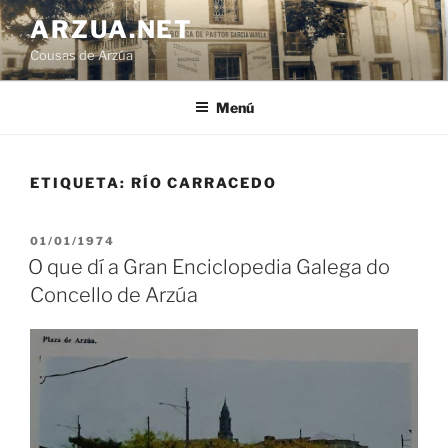
Ir
ARZUA.NET
o
Cousas de Arzúa
contido
Menú
ETIQUETA:
RÍO CARRACEDO
PUBLICADO
01/01/1974
EN
O que dí a Gran Enciclopedia Galega do
Concello de Arzúa