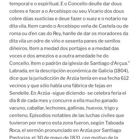
temporal e o espiritual. E o Concello deulle dar dous
cobres e facer a o Arcebispo ou seu Vicario dos dous
cobre dúas xusticias e deue fazer o xuez e o notario na
dita vila. Item cando o Arcebispo veña de Castela ou de
roma ou d’en cas do Rey, hanlle de dar os moradores da
dita vila un odre de viño e sesenta panes de senllos
diñeiros. Item a medad dos portajes e a medad das
voces e dos amezios e a outra amedade he do
Concello. Item o padrón da iglesia de Santiago d’Arçua.”
Labrada, en la descripción económica de Galicia (1804),
dice que la jurisdicción de Arzúa tenía en esa fecha 612
vecinos y que sólo había una fábrica de tejas en
Sendelle. En Arzúa -sigue diciendo- se celebra feria el
día 8 de cada mes y concurre a ella mucho ganado
vacuno, caballar, lechones, gallinas, huevos, trigo y
centeno. Episodios notables de las luchas civiles que
tuvieron por marco esta zona fueron, según Taboada
Roca, el sermón pronunciado en Arzúa por Santiago
Pastoriza, el 30 de mayo de 1831, con motivo de la