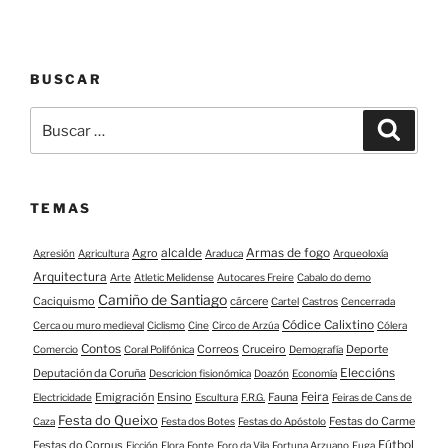
BUSCAR
Buscar:
Buscar
TEMAS
alcalde
Armas de fogo
Agro
Agresión
Agricultura
Araduca
Arqueoloxía
Arquitectura
Arte
Atletic Melidense
Autocares Freire
Cabalo do demo
Camiño de Santiago
Caciquismo
cárcere
Cartel
Castros
Cencerrada
Códice Calixtino
Cerca ou muro medieval
Ciclismo
Cine
Circo de Arzúa
Cólera
Contos
Correos
Cruceiro
Deporte
Comercio
Coral Polifónica
Demografía
Eleccións
Deputación da Coruña
Descricion fisionómica
Doazón
Economía
Feira
Emigración
Ensino
Fauna
Electricidade
Escultura
F.R.G.
Feiras de Cans de
Festa do Queixo
Festas do Carme
Caza
Festa dos Botes
Festas do Apóstolo
Fútbol
Festas do Corpus
Ficción
Flora
Fonte
Foro da Vila
Fortuna Arzuano
Fuga