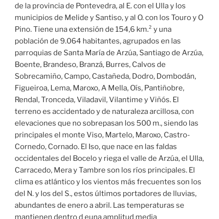
de la provincia de Pontevedra, al E. con el Ulla y los
municipios de Melide y Santiso, y al O. con los Touro y O
Pino. Tiene una extensión de 154,6 km.² y una
población de 9.064 habitantes, agrupados en las
parroquias de Santa María de Arzúa, Santiago de Arzúa,
Boente, Brandeso, Branzá, Burres, Calvos de
Sobrecamiño, Campo, Castañeda, Dodro, Dombodán,
Figueiroa, Lema, Maroxo, A Mella, Oís, Pantiñobre,
Rendal, Tronceda, Viladavil, Vilantime y Viñós. El
terreno es accidentado y de naturaleza arcillosa, con
elevaciones que no sobrepasan los 500 m., siendo las
principales el monte Viso, Martelo, Maroxo, Castro-
Cornedo, Cornado. El Iso, que nace en las faldas
occidentales del Bocelo y riega el valle de Arzúa, el Ulla,
Carracedo, Mera y Tambre son los ríos principales. El
clima es atlántico y los vientos más frecuentes son los
del N. y los del S., estos últimos portadores de lluvias,
abundantes de enero a abril. Las temperaturas se
mantienen dentro d euna amplitud media