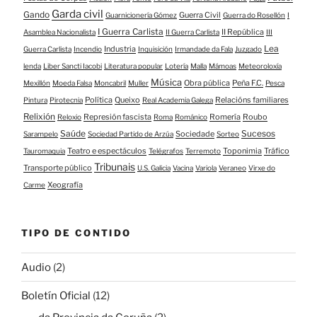
Garda civil
Gando
Guerra Civil
Guarnicionería Gómez
Guerra do Rosellón
I
I Guerra Carlista
II República
Asamblea Nacionalista
II Guerra Carlista
III
Lea
Industria
Guerra Carlista
Incendio
Inquisición
Irmandade da Fala
Juzgado
lenda
Liber Sancti Iacobi
Literatura popular
Lotería
Malla
Mámoas
Meteoroloxía
Música
Obra pública
Peña F.C.
Mexillón
Moeda Falsa
Moncabril
Muller
Pesca
Política
Queixo
Relacións familiares
Pintura
Pirotecnia
Real Academia Galega
Relixión
Represión fascista
Romería
Roubo
Reloxio
Roma
Románico
Saúde
Sucesos
Sociedade
Sarampelo
Sociedad Partido de Arzúa
Sorteo
Teatro e espectáculos
Toponimia
Tráfico
Tauromaquia
Telégrafos
Terremoto
Tribunais
Transporte público
U.S. Galicia
Vacina
Variola
Veraneo
Virxe do
Xeografía
Carme
TIPO DE CONTIDO
Audio
(2)
Boletín Oficial
(12)