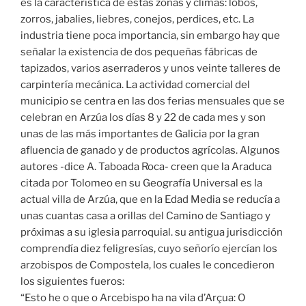
es la característica de estas zonas y climas: lobos,
zorros, jabalies, liebres, conejos, perdices, etc. La
industria tiene poca importancia, sin embargo hay que
señalar la existencia de dos pequeñas fábricas de
tapizados, varios aserraderos y unos veinte talleres de
carpintería mecánica. La actividad comercial del
municipio se centra en las dos ferias mensuales que se
celebran en Arzúa los días 8 y 22 de cada mes y son
unas de las más importantes de Galicia por la gran
afluencia de ganado y de productos agrícolas. Algunos
autores -dice A. Taboada Roca- creen que la Araduca
citada por Tolomeo en su Geografía Universal es la
actual villa de Arzúa, que en la Edad Media se reducía a
unas cuantas casa a orillas del Camino de Santiago y
próximas a su iglesia parroquial. su antigua jurisdicción
comprendía diez feligresías, cuyo señorío ejercían los
arzobispos de Compostela, los cuales le concedieron
los siguientes fueros:
“Esto he o que o Arcebispo ha na vila d’Arçua: O