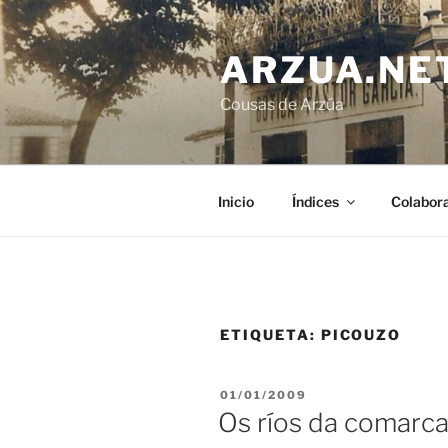
Ir
o
ARZUA.NE
contido
Cousas de Arzúa
Inicio
Índices
Colabor
ETIQUETA:
PICOUZO
PUBLICADO
01/01/2009
EN
Os ríos da comarca