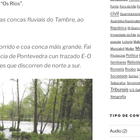
Os Ríos”.
Fonte
Foro da Vila
F
civil
Guarnicioner
as concas fluviais do Tambre, ao
Asamblea Nacionalis
República
III Guerr
Irmandade da Fala
J
popular
Lotería
Mall
corrido e coa conca máis grande. Fai
M
Moncabril
Muller
incia de Pontevedra cun trazado E-O
Política
Pirotecnia
Relixió
familiares
s que discorren de norte a sur.
Romería
Roubo
S
Sociedade
Sorteo
Telégrafos
Terremo
Tribunais
U.S. Gal
Xeografía
TIPO DE CON
Audio
(2)