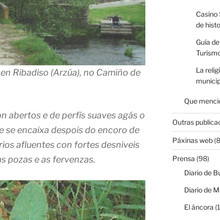
Casino 
de hist
Guía de
Turismo
La relig
 en Ribadiso (Arzúa), no Camiño de
municip
Que mencio
son abertos e de perfís suaves agás o
Outras publica
e se encaixa despois do encoro de
Páxinas web
(8
ios afluentes con fortes desniveis
s pozas e as fervenzas.
Prensa
(98)
Diario de B
Diario de M
El áncora
(1