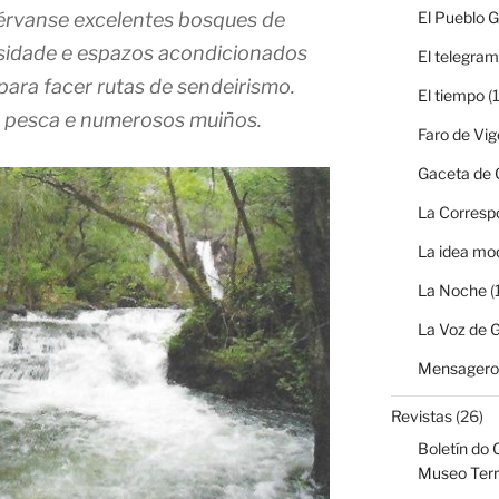
érvanse excelentes bosques de
El Pueblo G
rsidade e espazos acondicionados
El telegra
para facer rutas de sendeirismo.
El tiempo
(1
e pesca e numerosos muiños.
Faro de Vig
Gaceta de G
La Corresp
La idea mo
La Noche
(
La Voz de G
Mensagero 
Revistas
(26)
Boletín do 
Museo Terr