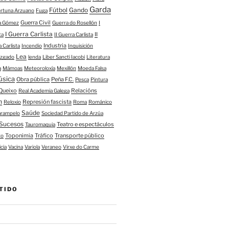
Garda
Fútbol
Gando
ortuna Arzuano
Fuga
Guerra Civil
ía Gómez
Guerra do Rosellón
I
I Guerra Carlista
II
ta
II Guerra Carlista
Industria
a Carlista
Incendio
Inquisición
Lea
uzgado
lenda
Liber Sancti Iacobi
Literatura
a
Mámoas
Meteoroloxía
Mexillón
Moeda Falsa
úsica
Obra pública
Peña F.C.
Pesca
Pintura
Queixo
Relacións
Real Academia Galega
n
Represión fascista
Reloxio
Roma
Románico
Saúde
arampelo
Sociedad Partido de Arzúa
Sucesos
Teatro e espectáculos
Tauromaquia
Toponimia
Tráfico
Transporte público
to
icia
Vacina
Variola
Veraneo
Virxe do Carme
TIDO