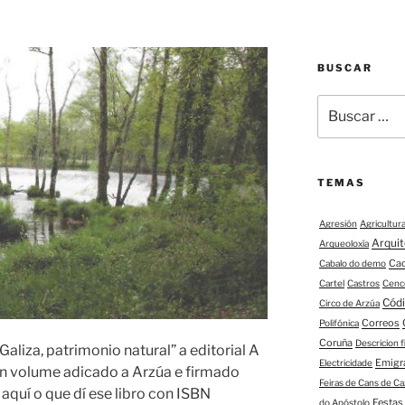
BUSCAR
Buscar:
TEMAS
Agresión
Agricultur
Arqui
Arqueoloxía
Ca
Cabalo do demo
Cartel
Castros
Cenc
Códi
Circo de Arzúa
Correos
Polifónica
Coruña
Descricion 
aliza, patrimonio natural” a editorial A
Emigr
Electricidade
n volume adicado a Arzúa e firmado
Feiras de Cans de Ca
aquí o que dí ese libro con ISBN
Festas
do Apóstolo