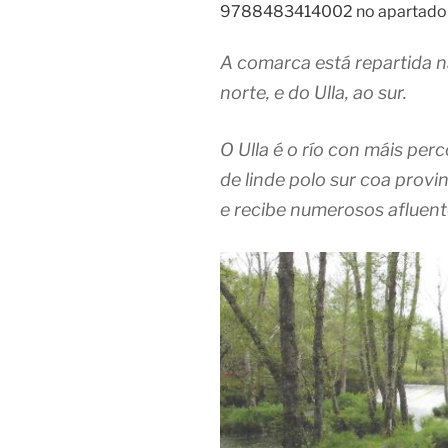
9788483414002 no apartado “
A comarca está repartida n
norte, e do Ulla, ao sur.
O Ulla é o río con máis per
de linde polo sur coa prov
e recibe numerosos afluente