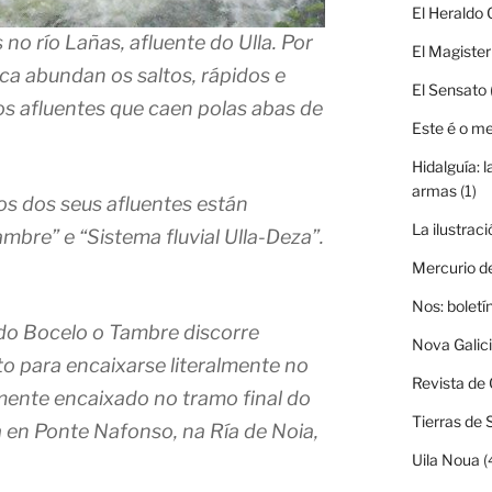
El Heraldo 
o río Lañas, afluente do Ulla. Por
El Magister
ca abundan os saltos, rápidos e
El Sensato
s afluentes que caen polas abas de
Este é o m
Hidalguía: l
armas
(1)
ios dos seus afluentes están
La ilustraci
mbre” e “Sistema fluvial Ulla-Deza”.
Mercurio d
Nos: boletí
do Bocelo o Tambre discorre
Nova Galic
to para encaixarse literalmente no
Revista de 
mente encaixado no tramo final do
Tierras de 
 en Ponte Nafonso, na Ría de Noia,
Uila Noua
(