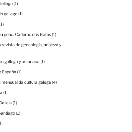
Gallego
(1)
io gallego
(1)
(1)
eu pobo. Caderno dos Botes
(1)
a revista de genealogía, nobleza y
ón gallega y asturiana
(1)
e España
(1)
n mensual da cultura galega
(4)
ia
(1)
Galicia
(1)
Santiago
(1)
4)