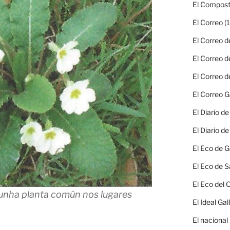
El Compost
El Correo
(1
El Correo d
El Correo d
El Correo d
El Correo G
El Diario d
El Diario d
El Eco de G
El Eco de S
El Eco del
 unha planta común nos lugares
El Ideal Gal
El nacional