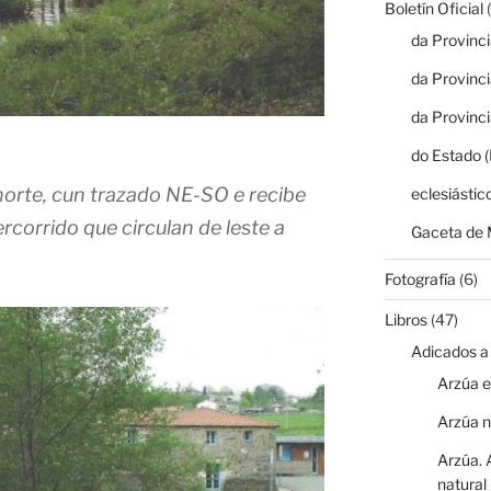
Boletín Oficial
(
da Provinc
da Provinc
da Provinc
do Estado 
 norte, cun trazado NE-SO e recibe
eclesiástic
rcorrido que circulan de leste a
Gaceta de 
Fotografía
(6)
Libros
(47)
Adicados a
Arzúa e
Arzúa 
Arzúa. 
natural