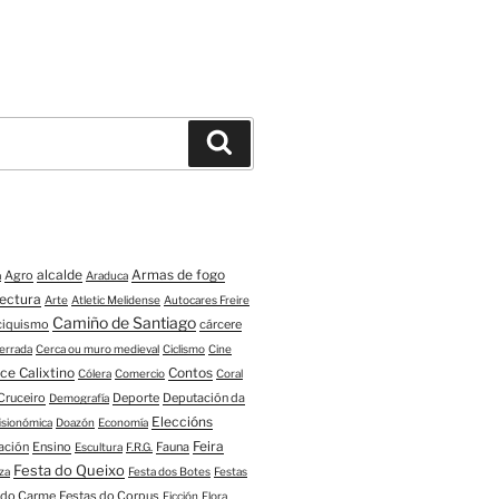
Buscar
alcalde
Armas de fogo
Agro
a
Araduca
tectura
Arte
Atletic Melidense
Autocares Freire
Camiño de Santiago
ciquismo
cárcere
errada
Cerca ou muro medieval
Ciclismo
Cine
ce Calixtino
Contos
Cólera
Comercio
Coral
Cruceiro
Deporte
Deputación da
Demografía
Eleccións
fisionómica
Doazón
Economía
Feira
ación
Ensino
Fauna
Escultura
F.R.G.
Festa do Queixo
za
Festa dos Botes
Festas
 do Carme
Festas do Corpus
Ficción
Flora