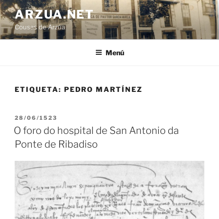
Ir
ARZUA.NET
o
Cousas de Arzúa
contido
Menú
ETIQUETA:
PEDRO MARTÍNEZ
PUBLICADO
28/06/1523
EN
O foro do hospital de San Antonio da
Ponte de Ribadiso