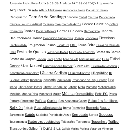
alcalde
Armas de fogo
Agro
Agresión
Agricultura
Araduca
Arqueoloxía
Arquitectura
Arte
Atletic Melidense
Autocares Freire
Cabalo do demo
Camiño de Santiago
Caciquismo
cárcere
Cartel
Castros
Cencerrada
Códice Calixtino
Cerca ou muro medieval
Ciclismo
Cine
Circo de Arzúa
Cólera
Contos
Correos
Cruceiro
Deporte
Comercio
Coral Polifónica
Demografía
Eleccións
Deputación da Coruña
Descricion fisionómica
Doazón
Economía
Feira
Emigración
Ensino
Fauna
Electricidade
Escultura
F.R.G.
Feiras de Cans de
Festa do Queixo
Festas do Carme
Caza
Festa dos Botes
Festas do Apóstolo
Fútbol
Festas do Corpus
Ficción
Flora
Fonte
Foro da Vila
Fortuna Arzuano
Fuga
Garda civil
Gando
Guerra Civil
Guarnicionería Gómez
Guerra do Rosellón
I
I Guerra Carlista
II República
Asamblea Nacionalista
II Guerra Carlista
III
Lea
Industria
Guerra Carlista
Incendio
Inquisición
Irmandade da Fala
Juzgado
lenda
Liber Sancti Iacobi
Literatura popular
Lotería
Malla
Mámoas
Meteoroloxía
Música
Obra pública
Peña F.C.
Mexillón
Moeda Falsa
Moncabril
Muller
Pesca
Política
Queixo
Relacións familiares
Pintura
Pirotecnia
Real Academia Galega
Relixión
Represión fascista
Romería
Roubo
Reloxio
Roma
Románico
Saúde
Sucesos
Sociedade
Sarampelo
Sociedad Partido de Arzúa
Sorteo
Teatro e espectáculos
Toponimia
Tráfico
Tauromaquia
Telégrafos
Terremoto
Tribunais
Transporte público
U.S. Galicia
Vacina
Variola
Veraneo
Virxe do