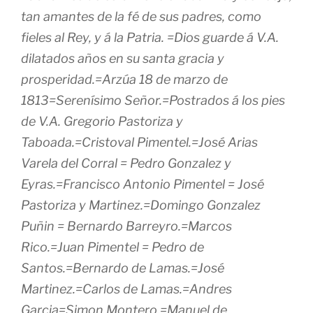
tan amantes de la fé de sus padres, como
fieles al Rey, y á la Patria. =Dios guarde á V.A.
dilatados años en su santa gracia y
prosperidad.=Arzúa 18 de marzo de
1813=Serenísimo Señor.=Postrados á los pies
de V.A. Gregorio Pastoriza y
Taboada.=Cristoval Pimentel.=José Arias
Varela del Corral = Pedro Gonzalez y
Eyras.=Francisco Antonio Pimentel = José
Pastoriza y Martinez.=Domingo Gonzalez
Puñin = Bernardo Barreyro.=Marcos
Rico.=Juan Pimentel = Pedro de
Santos.=Bernardo de Lamas.=José
Martinez.=Carlos de Lamas.=Andres
Garcia=Simon Montero.=Manuel de