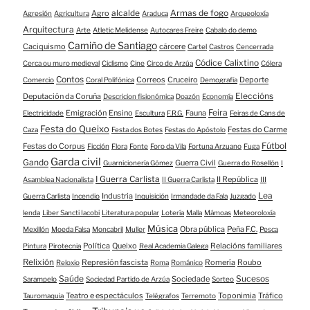
alcalde
Armas de fogo
Agro
Agresión
Agricultura
Araduca
Arqueoloxía
Arquitectura
Arte
Atletic Melidense
Autocares Freire
Cabalo do demo
Camiño de Santiago
Caciquismo
cárcere
Cartel
Castros
Cencerrada
Códice Calixtino
Cerca ou muro medieval
Ciclismo
Cine
Circo de Arzúa
Cólera
Contos
Correos
Cruceiro
Deporte
Comercio
Coral Polifónica
Demografía
Eleccións
Deputación da Coruña
Descricion fisionómica
Doazón
Economía
Feira
Emigración
Ensino
Fauna
Electricidade
Escultura
F.R.G.
Feiras de Cans de
Festa do Queixo
Festas do Carme
Caza
Festa dos Botes
Festas do Apóstolo
Fútbol
Festas do Corpus
Ficción
Flora
Fonte
Foro da Vila
Fortuna Arzuano
Fuga
Garda civil
Gando
Guerra Civil
Guarnicionería Gómez
Guerra do Rosellón
I
I Guerra Carlista
II República
Asamblea Nacionalista
II Guerra Carlista
III
Lea
Industria
Guerra Carlista
Incendio
Inquisición
Irmandade da Fala
Juzgado
lenda
Liber Sancti Iacobi
Literatura popular
Lotería
Malla
Mámoas
Meteoroloxía
Música
Obra pública
Peña F.C.
Mexillón
Moeda Falsa
Moncabril
Muller
Pesca
Política
Queixo
Relacións familiares
Pintura
Pirotecnia
Real Academia Galega
Relixión
Represión fascista
Romería
Roubo
Reloxio
Roma
Románico
Saúde
Sucesos
Sociedade
Sarampelo
Sociedad Partido de Arzúa
Sorteo
Teatro e espectáculos
Toponimia
Tráfico
Tauromaquia
Telégrafos
Terremoto