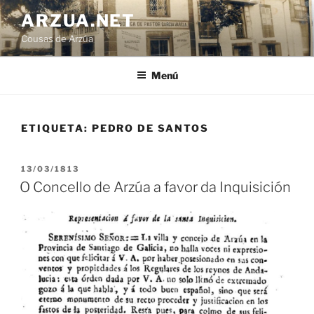
Ir
ARZUA.NET
o
Cousas de Arzúa
contido
Menú
ETIQUETA:
PEDRO DE SANTOS
PUBLICADO
13/03/1813
EN
O Concello de Arzúa a favor da Inquisición