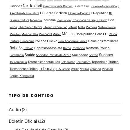
Garda civil
Gando
Guerra Civil
Guarnicionería Gómez
Guerra do Rosellón
I
I Guerra Carlista
II República
Asamblea Nacionalista
II Guerra Carlista
III
Lea
Industria
Guerra Carlista
Incendio
Inquisición
Irmandade da Fala
Juzgado
lenda
Liber Sancti Iacobi
Literatura popular
Lotería
Malla
Mámoas
Meteoroloxía
Música
Obra pública
Peña F.C.
Mexillón
Moeda Falsa
Moncabril
Muller
Pesca
Política
Queixo
Relacións familiares
Pintura
Pirotecnia
Real Academia Galega
Relixión
Represión fascista
Romería
Roubo
Reloxio
Roma
Románico
Saúde
Sucesos
Sociedade
Sarampelo
Sociedad Partido de Arzúa
Sorteo
Teatro e espectáculos
Toponimia
Tráfico
Tauromaquia
Telégrafos
Terremoto
Tribunais
Transporte público
U.S. Galicia
Vacina
Variola
Veraneo
Virxe do
Xeografía
Carme
TIPO DE CONTIDO
Audio
(2)
Boletín Oficial
(12)