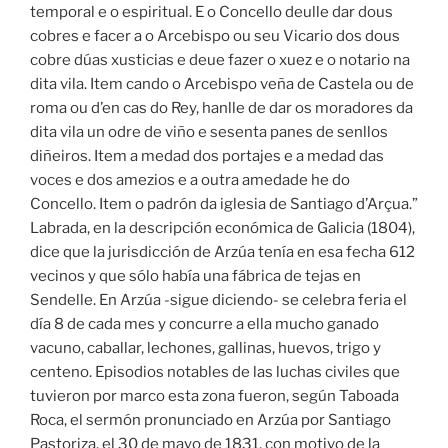
temporal e o espiritual. E o Concello deulle dar dous
cobres e facer a o Arcebispo ou seu Vicario dos dous
cobre dúas xusticias e deue fazer o xuez e o notario na
dita vila. Item cando o Arcebispo veña de Castela ou de
roma ou d’en cas do Rey, hanlle de dar os moradores da
dita vila un odre de viño e sesenta panes de senllos
diñeiros. Item a medad dos portajes e a medad das
voces e dos amezios e a outra amedade he do
Concello. Item o padrón da iglesia de Santiago d’Arçua.”
Labrada, en la descripción económica de Galicia (1804),
dice que la jurisdicción de Arzúa tenía en esa fecha 612
vecinos y que sólo había una fábrica de tejas en
Sendelle. En Arzúa -sigue diciendo- se celebra feria el
día 8 de cada mes y concurre a ella mucho ganado
vacuno, caballar, lechones, gallinas, huevos, trigo y
centeno. Episodios notables de las luchas civiles que
tuvieron por marco esta zona fueron, según Taboada
Roca, el sermón pronunciado en Arzúa por Santiago
Pastoriza, el 30 de mayo de 1831, con motivo de la