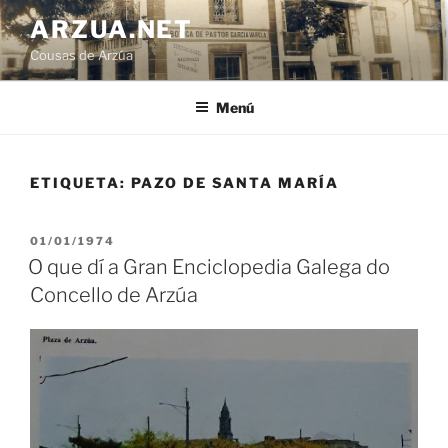
Ir
ARZUA.NET
o
Cousas de Arzúa
contido
Menú
ETIQUETA:
PAZO DE SANTA MARÍA
PUBLICADO
01/01/1974
EN
O que dí a Gran Enciclopedia Galega do
Concello de Arzúa