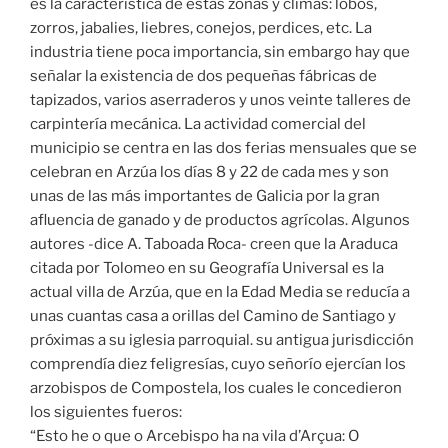
es la característica de estas zonas y climas: lobos,
zorros, jabalies, liebres, conejos, perdices, etc. La
industria tiene poca importancia, sin embargo hay que
señalar la existencia de dos pequeñas fábricas de
tapizados, varios aserraderos y unos veinte talleres de
carpintería mecánica. La actividad comercial del
municipio se centra en las dos ferias mensuales que se
celebran en Arzúa los días 8 y 22 de cada mes y son
unas de las más importantes de Galicia por la gran
afluencia de ganado y de productos agrícolas. Algunos
autores -dice A. Taboada Roca- creen que la Araduca
citada por Tolomeo en su Geografía Universal es la
actual villa de Arzúa, que en la Edad Media se reducía a
unas cuantas casa a orillas del Camino de Santiago y
próximas a su iglesia parroquial. su antigua jurisdicción
comprendía diez feligresías, cuyo señorío ejercían los
arzobispos de Compostela, los cuales le concedieron
los siguientes fueros:
“Esto he o que o Arcebispo ha na vila d’Arçua: O