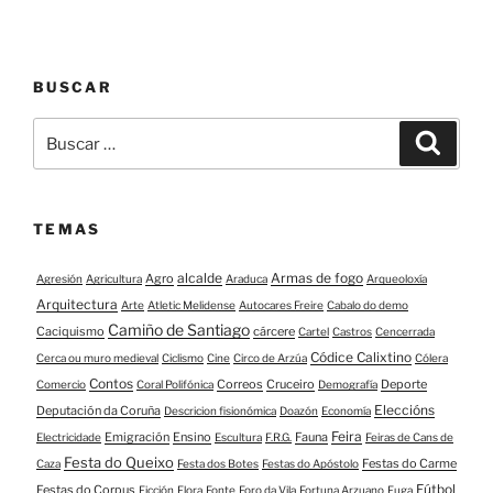
BUSCAR
Buscar:
Buscar
TEMAS
alcalde
Armas de fogo
Agro
Agresión
Agricultura
Araduca
Arqueoloxía
Arquitectura
Arte
Atletic Melidense
Autocares Freire
Cabalo do demo
Camiño de Santiago
Caciquismo
cárcere
Cartel
Castros
Cencerrada
Códice Calixtino
Cerca ou muro medieval
Ciclismo
Cine
Circo de Arzúa
Cólera
Contos
Correos
Cruceiro
Deporte
Comercio
Coral Polifónica
Demografía
Eleccións
Deputación da Coruña
Descricion fisionómica
Doazón
Economía
Feira
Emigración
Ensino
Fauna
Electricidade
Escultura
F.R.G.
Feiras de Cans de
Festa do Queixo
Festas do Carme
Caza
Festa dos Botes
Festas do Apóstolo
Fútbol
Festas do Corpus
Ficción
Flora
Fonte
Foro da Vila
Fortuna Arzuano
Fuga