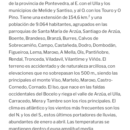
de la provincia de Pontevedra, al E. con el Ulla y los
municipios de Melide y Santiso, y al O. con los Touro y O
Pino. Tiene una extensión de 154,6 km.² y una
población de 9.064 habitantes, agrupados en las
parroquias de Santa María de Arzúa, Santiago de Arzúa,
Boente, Brandeso, Branzá, Burres, Calvos de
Sobrecamiño, Campo, Castañeda, Dodro, Dombodán,
Figueiroa, Lema, Maroxo, A Mella, Oís, Pantiñobre,
Rendal, Tronceda, Viladavil, Vilantime y Viñós. El
terreno es accidentado y de naturaleza arcillosa, con
elevaciones que no sobrepasan los 500 m., siendo las
principales el monte Viso, Martelo, Maroxo, Castro-
Cornedo, Cornado. El Iso, que nace en las faldas
occidentales del Bocelo y riega el valle de Arzúa, el Ulla,
Carracedo, Mera y Tambre son los ríos principales. El
clima es atlántico y los vientos más frecuentes son los
del N. y los del S., estos últimos portadores de lluvias,
abundantes de enero a abril. Las temperaturas se
mantienen dentro d euna amplitud media