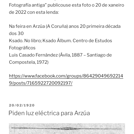
Fotografía antiga” publicouse esta foto o 20 de xaneiro
de 2022 con esta lenda:
Na feira en Arzúa (A Coruña) anos 20 primeira década
dos 30
Ksado. No libro; Ksado Álbum. Centro de Estudos
Fotográficos
Luis Casado Fernández (Ávila, 1887 – Santiago de
Compostela, 1972)
https://www.facebook.com/groups/86429049692214
9/posts/7165922720092197/
PUBLICADO
20/02/1920
EN
Piden luz eléctrica para Arzúa