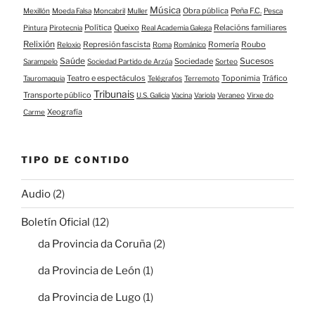
Música
Obra pública
Peña F.C.
Mexillón
Moeda Falsa
Moncabril
Muller
Pesca
Política
Queixo
Relacións familiares
Pintura
Pirotecnia
Real Academia Galega
Relixión
Represión fascista
Romería
Roubo
Reloxio
Roma
Románico
Saúde
Sucesos
Sociedade
Sarampelo
Sociedad Partido de Arzúa
Sorteo
Teatro e espectáculos
Toponimia
Tráfico
Tauromaquia
Telégrafos
Terremoto
Tribunais
Transporte público
U.S. Galicia
Vacina
Variola
Veraneo
Virxe do
Xeografía
Carme
TIPO DE CONTIDO
Audio
(2)
Boletín Oficial
(12)
da Provincia da Coruña
(2)
da Provincia de León
(1)
da Provincia de Lugo
(1)