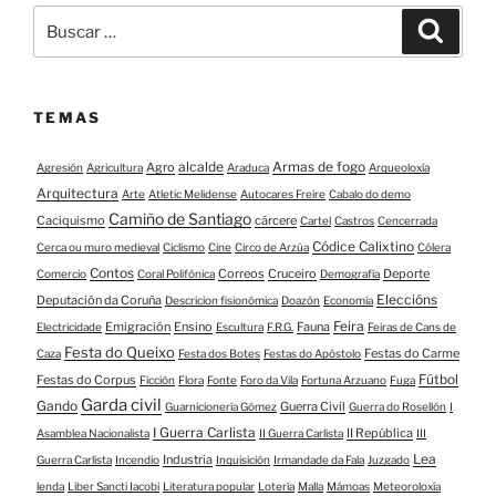
Buscar:
Buscar
TEMAS
alcalde
Armas de fogo
Agro
Agresión
Agricultura
Araduca
Arqueoloxía
Arquitectura
Arte
Atletic Melidense
Autocares Freire
Cabalo do demo
Camiño de Santiago
Caciquismo
cárcere
Cartel
Castros
Cencerrada
Códice Calixtino
Cerca ou muro medieval
Ciclismo
Cine
Circo de Arzúa
Cólera
Contos
Correos
Cruceiro
Deporte
Comercio
Coral Polifónica
Demografía
Eleccións
Deputación da Coruña
Descricion fisionómica
Doazón
Economía
Feira
Emigración
Ensino
Fauna
Electricidade
Escultura
F.R.G.
Feiras de Cans de
Festa do Queixo
Festas do Carme
Caza
Festa dos Botes
Festas do Apóstolo
Fútbol
Festas do Corpus
Ficción
Flora
Fonte
Foro da Vila
Fortuna Arzuano
Fuga
Garda civil
Gando
Guerra Civil
Guarnicionería Gómez
Guerra do Rosellón
I
I Guerra Carlista
II República
Asamblea Nacionalista
II Guerra Carlista
III
Lea
Industria
Guerra Carlista
Incendio
Inquisición
Irmandade da Fala
Juzgado
lenda
Liber Sancti Iacobi
Literatura popular
Lotería
Malla
Mámoas
Meteoroloxía