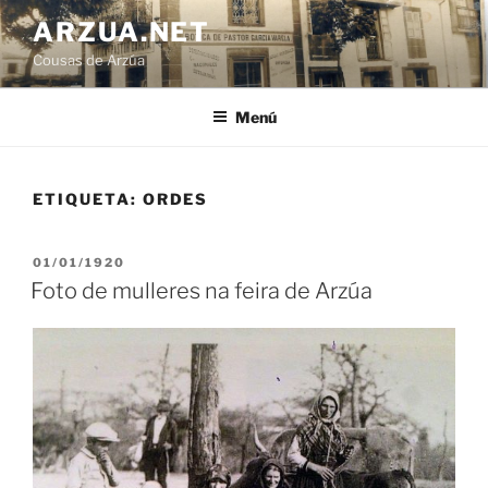
Ir
ARZUA.NET
o
Cousas de Arzúa
contido
Menú
ETIQUETA:
ORDES
PUBLICADO
01/01/1920
EN
Foto de mulleres na feira de Arzúa