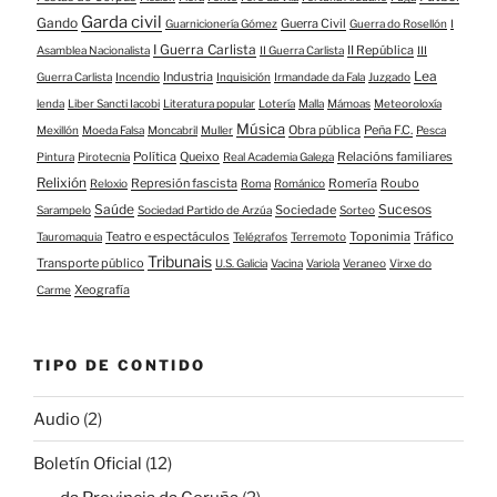
Garda civil
Gando
Guerra Civil
Guarnicionería Gómez
Guerra do Rosellón
I
I Guerra Carlista
II República
Asamblea Nacionalista
II Guerra Carlista
III
Lea
Industria
Guerra Carlista
Incendio
Inquisición
Irmandade da Fala
Juzgado
lenda
Liber Sancti Iacobi
Literatura popular
Lotería
Malla
Mámoas
Meteoroloxía
Música
Obra pública
Peña F.C.
Mexillón
Moeda Falsa
Moncabril
Muller
Pesca
Política
Queixo
Relacións familiares
Pintura
Pirotecnia
Real Academia Galega
Relixión
Represión fascista
Romería
Roubo
Reloxio
Roma
Románico
Saúde
Sucesos
Sociedade
Sarampelo
Sociedad Partido de Arzúa
Sorteo
Teatro e espectáculos
Toponimia
Tráfico
Tauromaquia
Telégrafos
Terremoto
Tribunais
Transporte público
U.S. Galicia
Vacina
Variola
Veraneo
Virxe do
Xeografía
Carme
TIPO DE CONTIDO
Audio
(2)
Boletín Oficial
(12)