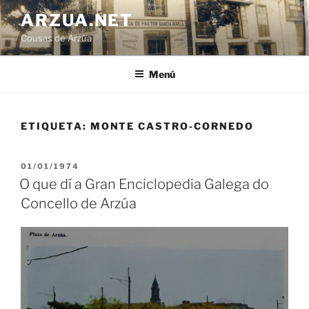
Ir
ARZUA.NET
o
Cousas de Arzúa
contido
Menú
ETIQUETA:
MONTE CASTRO-CORNEDO
PUBLICADO
01/01/1974
EN
O que dí a Gran Enciclopedia Galega do
Concello de Arzúa