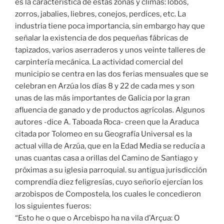
es la característica de estas zonas y climas: lobos,
zorros, jabalies, liebres, conejos, perdices, etc. La
industria tiene poca importancia, sin embargo hay que
señalar la existencia de dos pequeñas fábricas de
tapizados, varios aserraderos y unos veinte talleres de
carpintería mecánica. La actividad comercial del
municipio se centra en las dos ferias mensuales que se
celebran en Arzúa los días 8 y 22 de cada mes y son
unas de las más importantes de Galicia por la gran
afluencia de ganado y de productos agrícolas. Algunos
autores -dice A. Taboada Roca- creen que la Araduca
citada por Tolomeo en su Geografía Universal es la
actual villa de Arzúa, que en la Edad Media se reducía a
unas cuantas casa a orillas del Camino de Santiago y
próximas a su iglesia parroquial. su antigua jurisdicción
comprendía diez feligresías, cuyo señorío ejercían los
arzobispos de Compostela, los cuales le concedieron
los siguientes fueros:
“Esto he o que o Arcebispo ha na vila d’Arçua: O