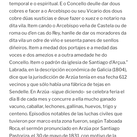
temporal e o espiritual. E o Concello deulle dar dous
cobres e facer a o Arcebispo ou seu Vicario dos dous
cobre dúas xusticias e deue fazer o xuez e o notario na
dita vila. Item cando o Arcebispo veña de Castela ou de
roma ou d’en cas do Rey, hanlle de dar os moradores da
dita vila un odre de viño e sesenta panes de senllos
diñeiros. Item a medad dos portajes e a medad das
voces e dos amezios e a outra amedade he do
Concello. Item o padrón da iglesia de Santiago d’Arçua.”
Labrada, en la descripción económica de Galicia (1804),
dice que la jurisdicción de Arzúa tenía en esa fecha 612
vecinos y que sólo había una fábrica de tejas en
Sendelle. En Arzúa -sigue diciendo- se celebra feria el
día 8 de cada mes y concurre a ella mucho ganado
vacuno, caballar, lechones, gallinas, huevos, trigo y
centeno. Episodios notables de las luchas civiles que
tuvieron por marco esta zona fueron, según Taboada
Roca, el sermón pronunciado en Arzúa por Santiago
Pastoriza, el 30 de mayo de 1831, con motivo de la