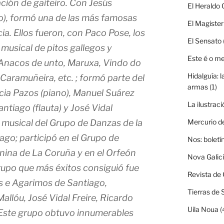
ción de gaiteiro. Con Jesús
El Heraldo 
o), formó una de las más famosas
El Magister
cia. Ellos fueron, con Paco Pose, los
El Sensato
 musical de pitos gallegos y
Este é o m
Anacos de unto, Maruxa, Vindo do
Hidalguía: l
 Caramuñeira, etc. ; formó parte del
armas
(1)
cia Pazos (piano), Manuel Suárez
La ilustraci
ntiago (flauta) y José Vidal
ón musical del Grupo de Danzas de la
Mercurio d
go; participó en el Grupo de
Nos: boletí
nina de La Coruña y en el Orfeón
Nova Galic
rupo que más éxitos consiguió fue
Revista de 
as e Agarimos de Santiago,
Tierras de 
llóu, José Vidal Freire, Ricardo
Uila Noua
(
. Este grupo obtuvo innumerables