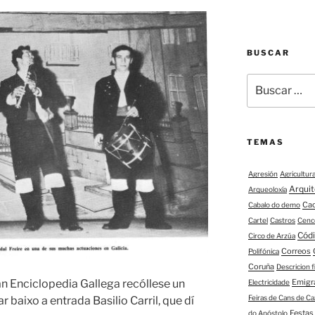
BUSCAR
Buscar:
TEMAS
Agresión
Agricultur
Arqui
Arqueoloxía
Ca
Cabalo do demo
Cartel
Castros
Cenc
Códi
Circo de Arzúa
Correos
Polifónica
Coruña
Descricion 
Emigr
n Enciclopedia Gallega recóllese un
Electricidade
Feiras de Cans de Ca
r baixo a entrada Basilio Carril, que dí
Festas
do Apóstolo