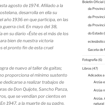
Boletín Oficial
(
sta agosto de 1974. Afiliado a la
da Provinc
telana, desarrolla en ella su
da Provinc
 el año 1936 en que participa, en las
da Provinc
la guerra civil. En mayo del 38,
a en su diario «Éste es el más de los
do Estado 
ra bien de nuestra victoria
eclesiástic
 el pronto fin de esta cruel
Gaceta de 
Fotografía
(6)
egra de nuevo al taller de gaitas;
Libros
(47)
no proporciona el mínimo sustento
Adicados a
e dedicarse a realizar trabajos de
Arzúa e
guras de Don Quijote, Sancho Panza,
Arzúa 
ros
, que se vendían por cientos en
Arzúa. 
En 1947, a la muerte de su padre,
natural