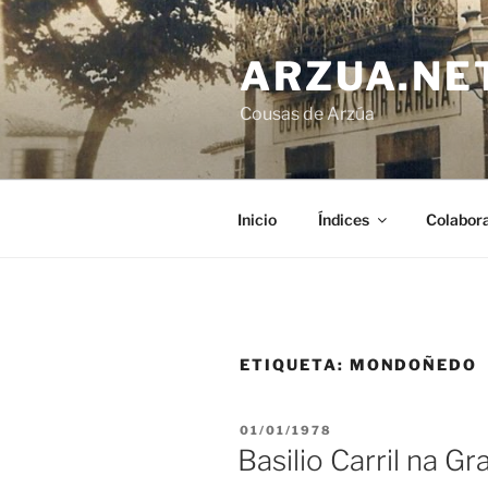
Ir
o
ARZUA.NE
contido
Cousas de Arzúa
Inicio
Índices
Colabor
ETIQUETA:
MONDOÑEDO
PUBLICADO
01/01/1978
EN
Basilio Carril na G