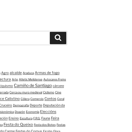
Buscar
alcalde
Armas de fogo
Agro
a
Araduca
tectura
Arte
Atletic Melidense
Autocares Freire
Camiño de Santiago
ciquismo
cárcere
errada
Cerca ou muro medieval
Ciclismo
Cine
ce Calixtino
Contos
Cólera
Comercio
Coral
Cruceiro
Deporte
Deputación da
Demografía
Eleccións
fisionómica
Doazón
Economía
Feira
ación
Ensino
Fauna
Escultura
F.R.G.
Festa do Queixo
za
Festa dos Botes
Festas
 do Carme
Festas do Corpus
Ficción
Flora