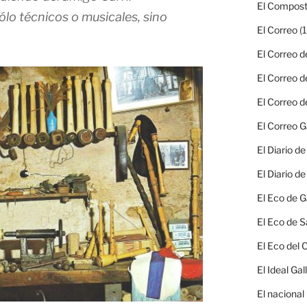
El Compost
lo técnicos o musicales, sino
El Correo
(1
El Correo d
El Correo d
El Correo d
El Correo G
El Diario d
El Diario d
El Eco de G
El Eco de S
El Eco del
El Ideal Gal
El nacional