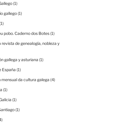
Gallego
(1)
io gallego
(1)
(1)
eu pobo. Caderno dos Botes
(1)
a revista de genealogía, nobleza y
ón gallega y asturiana
(1)
e España
(1)
n mensual da cultura galega
(4)
ia
(1)
Galicia
(1)
Santiago
(1)
4)