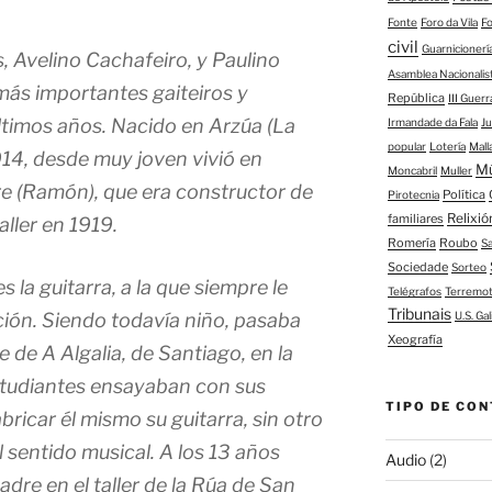
Fonte
Foro da Vila
F
civil
Guarnicioner
, Avelino Cachafeiro, y Paulino
Asamblea Nacionalis
más importantes gaiteiros y
República
III Guerr
ltimos años. Nacido en Arzúa (La
Irmandade da Fala
J
popular
Lotería
Mall
914, desde muy joven vivió en
M
Moncabril
Muller
e (Ramón), que era constructor de
Política
Pirotecnia
Relixió
familiares
aller en 1919.
Romería
Roubo
S
Sociedade
Sorteo
s la guitarra, a la que siempre le
Telégrafos
Terremo
Tribunais
U.S. Gal
ción. Siendo todavía niño, pasaba
Xeografía
e de A Algalia, de Santiago, en la
studiantes ensayaban con sus
TIPO DE CON
abricar él mismo su guitarra, sin otro
l sentido musical. A los 13 años
Audio
(2)
adre en el taller de la Rúa de San