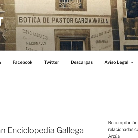
T
a
Facebook
Twitter
Descargas
Aviso Legal
Recompilación 
ran Enciclopedia Gallega
relacionadas co
Arzúa