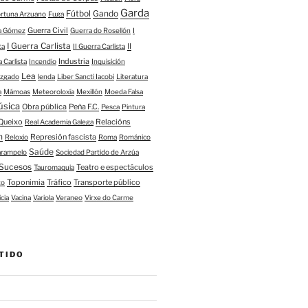
Garda
Fútbol
Gando
ortuna Arzuano
Fuga
Guerra Civil
ía Gómez
Guerra do Rosellón
I
I Guerra Carlista
II
ta
II Guerra Carlista
Industria
a Carlista
Incendio
Inquisición
Lea
uzgado
lenda
Liber Sancti Iacobi
Literatura
a
Mámoas
Meteoroloxía
Mexillón
Moeda Falsa
úsica
Obra pública
Peña F.C.
Pesca
Pintura
Queixo
Relacións
Real Academia Galega
n
Represión fascista
Reloxio
Roma
Románico
Saúde
arampelo
Sociedad Partido de Arzúa
Sucesos
Teatro e espectáculos
Tauromaquia
Toponimia
Tráfico
Transporte público
to
icia
Vacina
Variola
Veraneo
Virxe do Carme
TIDO