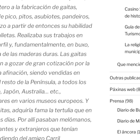
ero a la fabricación de gaitas,
Casino 
de pico, pitos, asubiotes, pandeiros,
de hist
o a partir de entonces su habilidad
Guía de
Turismo
lletas. Realizaba sus trabajos en
arfil y, fundamentalmente, en buxo,
La relig
municip
 de las maderas duras. Las gaitas
 a gozar de gran cotización por la
Que mencio
a afinación, siendo vendidas en
Outras publica
 resto de la Península, a todos los
Páxinas web
(8
 Japón, Australia… etc.,
res en varios museos europeos. Y
Prensa
(98)
tas, adquiría fama la tertulia que en
Diario de B
los días. Por allí pasaban melómanos,
Diario de M
iantes y extranjeros que tenían
El áncora
(1
diendo del amigo Carril