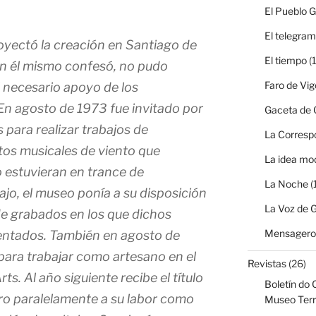
El Pueblo G
El telegra
oyectó la creación en Santiago de
El tiempo
(1
gún él mismo confesó, no pudo
Faro de Vig
el necesario apoyo de los
n agosto de 1973 fue invitado por
Gaceta de G
 para realizar trabajos de
La Corresp
os musicales de viento que
La idea mo
 estuvieran en trance de
La Noche
(
ajo, el museo ponía a su disposición
La Voz de G
e grabados en los que dichos
Mensagero 
entados. También en agosto de
para trabajar como artesano en el
Revistas
(26)
s. Al año siguiente recibe el título
Boletín do 
ro paralelamente a su labor como
Museo Terr