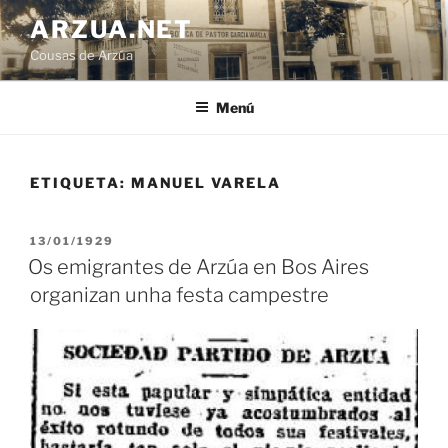
Ir
ARZUA.NET
o
Cousas de Arzúa
contido
Menú
ETIQUETA:
MANUEL VARELA
PUBLICADO
13/01/1929
EN
Os emigrantes de Arzúa en Bos Aires
organizan unha festa campestre