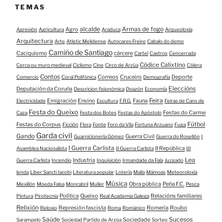
TEMAS
alcalde
Armas de fogo
Agro
Agresión
Agricultura
Araduca
Arqueoloxía
Arquitectura
Arte
Atletic Melidense
Autocares Freire
Cabalo do demo
Camiño de Santiago
Caciquismo
cárcere
Cartel
Castros
Cencerrada
Códice Calixtino
Cerca ou muro medieval
Ciclismo
Cine
Circo de Arzúa
Cólera
Contos
Correos
Cruceiro
Deporte
Comercio
Coral Polifónica
Demografía
Eleccións
Deputación da Coruña
Descricion fisionómica
Doazón
Economía
Feira
Emigración
Ensino
Fauna
Electricidade
Escultura
F.R.G.
Feiras de Cans de
Festa do Queixo
Festas do Carme
Caza
Festa dos Botes
Festas do Apóstolo
Fútbol
Festas do Corpus
Ficción
Flora
Fonte
Foro da Vila
Fortuna Arzuano
Fuga
Garda civil
Gando
Guerra Civil
Guarnicionería Gómez
Guerra do Rosellón
I
I Guerra Carlista
II República
Asamblea Nacionalista
II Guerra Carlista
III
Lea
Industria
Guerra Carlista
Incendio
Inquisición
Irmandade da Fala
Juzgado
lenda
Liber Sancti Iacobi
Literatura popular
Lotería
Malla
Mámoas
Meteoroloxía
Música
Obra pública
Peña F.C.
Mexillón
Moeda Falsa
Moncabril
Muller
Pesca
Política
Queixo
Relacións familiares
Pintura
Pirotecnia
Real Academia Galega
Relixión
Represión fascista
Romería
Roubo
Reloxio
Roma
Románico
Saúde
Sucesos
Sociedade
Sarampelo
Sociedad Partido de Arzúa
Sorteo