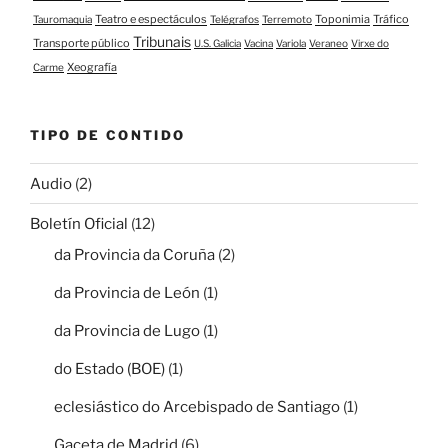
Teatro e espectáculos
Toponimia
Tráfico
Tauromaquia
Telégrafos
Terremoto
Tribunais
Transporte público
U.S. Galicia
Vacina
Variola
Veraneo
Virxe do
Xeografía
Carme
TIPO DE CONTIDO
Audio
(2)
Boletín Oficial
(12)
da Provincia da Coruña
(2)
da Provincia de León
(1)
da Provincia de Lugo
(1)
do Estado (BOE)
(1)
eclesiástico do Arcebispado de Santiago
(1)
Gaceta de Madrid
(6)