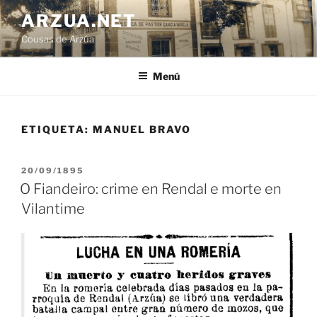
Ir
ARZUA.NET
o
Cousas de Arzúa
contido
Menú
ETIQUETA:
MANUEL BRAVO
PUBLICADO
20/09/1895
EN
O Fiandeiro: crime en Rendal e morte en
Vilantime