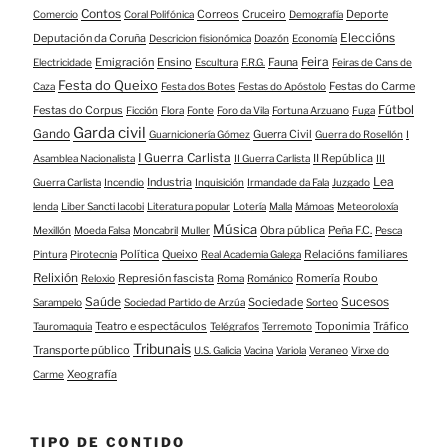
Contos
Correos
Cruceiro
Deporte
Comercio
Coral Polifónica
Demografía
Eleccións
Deputación da Coruña
Descricion fisionómica
Doazón
Economía
Feira
Emigración
Ensino
Fauna
Electricidade
Escultura
F.R.G.
Feiras de Cans de
Festa do Queixo
Festas do Carme
Caza
Festa dos Botes
Festas do Apóstolo
Fútbol
Festas do Corpus
Ficción
Flora
Fonte
Foro da Vila
Fortuna Arzuano
Fuga
Garda civil
Gando
Guerra Civil
Guarnicionería Gómez
Guerra do Rosellón
I
I Guerra Carlista
II República
Asamblea Nacionalista
II Guerra Carlista
III
Lea
Industria
Guerra Carlista
Incendio
Inquisición
Irmandade da Fala
Juzgado
lenda
Liber Sancti Iacobi
Literatura popular
Lotería
Malla
Mámoas
Meteoroloxía
Música
Obra pública
Peña F.C.
Mexillón
Moeda Falsa
Moncabril
Muller
Pesca
Política
Queixo
Relacións familiares
Pintura
Pirotecnia
Real Academia Galega
Relixión
Represión fascista
Romería
Roubo
Reloxio
Roma
Románico
Saúde
Sucesos
Sociedade
Sarampelo
Sociedad Partido de Arzúa
Sorteo
Teatro e espectáculos
Toponimia
Tráfico
Tauromaquia
Telégrafos
Terremoto
Tribunais
Transporte público
U.S. Galicia
Vacina
Variola
Veraneo
Virxe do
Xeografía
Carme
TIPO DE CONTIDO