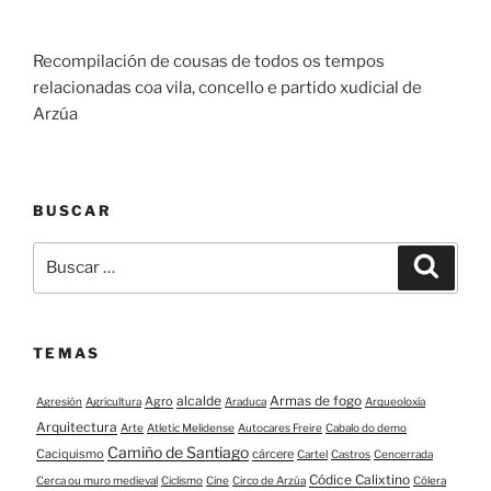
Recompilación de cousas de todos os tempos
relacionadas coa vila, concello e partido xudicial de
Arzúa
BUSCAR
Buscar:
Buscar
TEMAS
alcalde
Armas de fogo
Agro
Agresión
Agricultura
Araduca
Arqueoloxía
Arquitectura
Arte
Atletic Melidense
Autocares Freire
Cabalo do demo
Camiño de Santiago
Caciquismo
cárcere
Cartel
Castros
Cencerrada
Códice Calixtino
Cerca ou muro medieval
Ciclismo
Cine
Circo de Arzúa
Cólera