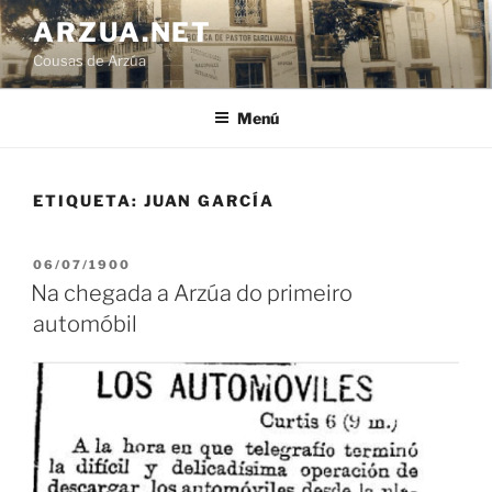
Ir
ARZUA.NET
o
Cousas de Arzúa
contido
Menú
ETIQUETA:
JUAN GARCÍA
PUBLICADO
06/07/1900
EN
Na chegada a Arzúa do primeiro
automóbil