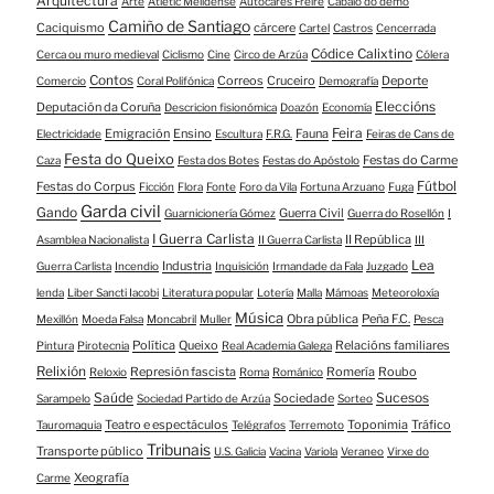
Arquitectura
Arte
Atletic Melidense
Autocares Freire
Cabalo do demo
Camiño de Santiago
Caciquismo
cárcere
Cartel
Castros
Cencerrada
Códice Calixtino
Cerca ou muro medieval
Ciclismo
Cine
Circo de Arzúa
Cólera
Contos
Correos
Cruceiro
Deporte
Comercio
Coral Polifónica
Demografía
Eleccións
Deputación da Coruña
Descricion fisionómica
Doazón
Economía
Feira
Emigración
Ensino
Fauna
Electricidade
Escultura
F.R.G.
Feiras de Cans de
Festa do Queixo
Festas do Carme
Caza
Festa dos Botes
Festas do Apóstolo
Fútbol
Festas do Corpus
Ficción
Flora
Fonte
Foro da Vila
Fortuna Arzuano
Fuga
Garda civil
Gando
Guerra Civil
Guarnicionería Gómez
Guerra do Rosellón
I
I Guerra Carlista
II República
Asamblea Nacionalista
II Guerra Carlista
III
Lea
Industria
Guerra Carlista
Incendio
Inquisición
Irmandade da Fala
Juzgado
lenda
Liber Sancti Iacobi
Literatura popular
Lotería
Malla
Mámoas
Meteoroloxía
Música
Obra pública
Peña F.C.
Mexillón
Moeda Falsa
Moncabril
Muller
Pesca
Política
Queixo
Relacións familiares
Pintura
Pirotecnia
Real Academia Galega
Relixión
Represión fascista
Romería
Roubo
Reloxio
Roma
Románico
Saúde
Sucesos
Sociedade
Sarampelo
Sociedad Partido de Arzúa
Sorteo
Teatro e espectáculos
Toponimia
Tráfico
Tauromaquia
Telégrafos
Terremoto
Tribunais
Transporte público
U.S. Galicia
Vacina
Variola
Veraneo
Virxe do
Xeografía
Carme