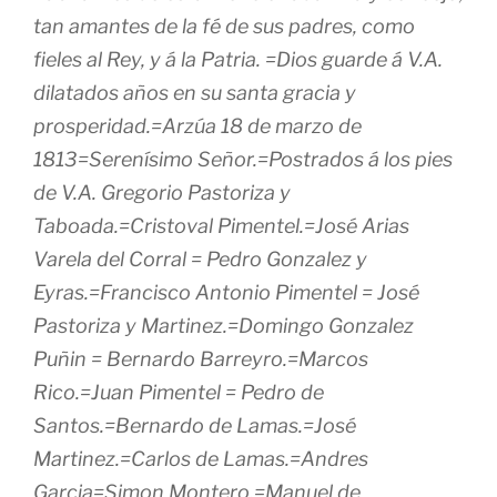
tan amantes de la fé de sus padres, como
fieles al Rey, y á la Patria. =Dios guarde á V.A.
dilatados años en su santa gracia y
prosperidad.=Arzúa 18 de marzo de
1813=Serenísimo Señor.=Postrados á los pies
de V.A. Gregorio Pastoriza y
Taboada.=Cristoval Pimentel.=José Arias
Varela del Corral = Pedro Gonzalez y
Eyras.=Francisco Antonio Pimentel = José
Pastoriza y Martinez.=Domingo Gonzalez
Puñin = Bernardo Barreyro.=Marcos
Rico.=Juan Pimentel = Pedro de
Santos.=Bernardo de Lamas.=José
Martinez.=Carlos de Lamas.=Andres
Garcia=Simon Montero.=Manuel de