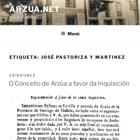
Ir
ARZUA.NET
o
Cousas de Arzúa
contido
Menú
ETIQUETA:
JOSÉ PASTORIZA Y MARTINEZ
PUBLICADO
13/03/1813
EN
O Concello de Arzúa a favor da Inquisición