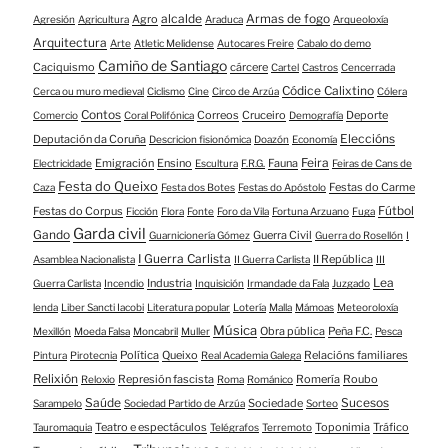
alcalde
Armas de fogo
Agro
Agresión
Agricultura
Araduca
Arqueoloxía
Arquitectura
Arte
Atletic Melidense
Autocares Freire
Cabalo do demo
Camiño de Santiago
Caciquismo
cárcere
Cartel
Castros
Cencerrada
Códice Calixtino
Cerca ou muro medieval
Ciclismo
Cine
Circo de Arzúa
Cólera
Contos
Correos
Cruceiro
Deporte
Comercio
Coral Polifónica
Demografía
Eleccións
Deputación da Coruña
Descricion fisionómica
Doazón
Economía
Feira
Emigración
Ensino
Fauna
Electricidade
Escultura
F.R.G.
Feiras de Cans de
Festa do Queixo
Festas do Carme
Caza
Festa dos Botes
Festas do Apóstolo
Fútbol
Festas do Corpus
Ficción
Flora
Fonte
Foro da Vila
Fortuna Arzuano
Fuga
Garda civil
Gando
Guerra Civil
Guarnicionería Gómez
Guerra do Rosellón
I
I Guerra Carlista
II República
Asamblea Nacionalista
II Guerra Carlista
III
Lea
Industria
Guerra Carlista
Incendio
Inquisición
Irmandade da Fala
Juzgado
lenda
Liber Sancti Iacobi
Literatura popular
Lotería
Malla
Mámoas
Meteoroloxía
Música
Obra pública
Peña F.C.
Mexillón
Moeda Falsa
Moncabril
Muller
Pesca
Política
Queixo
Relacións familiares
Pintura
Pirotecnia
Real Academia Galega
Relixión
Represión fascista
Romería
Roubo
Reloxio
Roma
Románico
Saúde
Sucesos
Sociedade
Sarampelo
Sociedad Partido de Arzúa
Sorteo
Teatro e espectáculos
Toponimia
Tráfico
Tauromaquia
Telégrafos
Terremoto