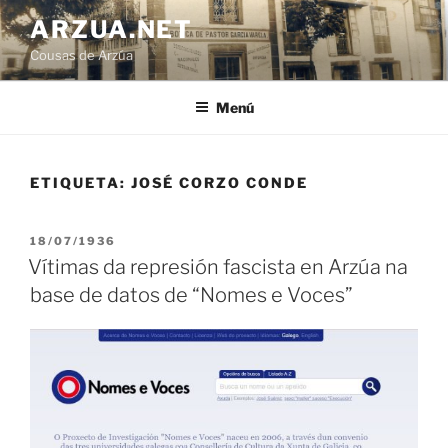
Ir
ARZUA.NET
o
Cousas de Arzúa
contido
Menú
ETIQUETA:
JOSÉ CORZO CONDE
PUBLICADO
18/07/1936
EN
Vítimas da represión fascista en Arzúa na
base de datos de “Nomes e Voces”