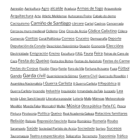
alcalde
Armas de fogo
Agro
Agresión
Agricultura
Araduca
Arqueoloxía
Arquitectura
Arte
Atletic Melidense
Autocares Freire
Cabalo do demo
Camiño de Santiago
Caciquismo
cárcere
Cartel
Castros
Cencerrada
Códice Calixtino
Cerca ou muro medieval
Ciclismo
Cine
Circo de Arzúa
Cólera
Contos
Correos
Cruceiro
Deporte
Comercio
Coral Polifónica
Demografía
Eleccións
Deputación da Coruña
Descricion fisionómica
Doazón
Economía
Feira
Emigración
Ensino
Fauna
Electricidade
Escultura
F.R.G.
Feiras de Cans de
Festa do Queixo
Festas do Carme
Caza
Festa dos Botes
Festas do Apóstolo
Fútbol
Festas do Corpus
Ficción
Flora
Fonte
Foro da Vila
Fortuna Arzuano
Fuga
Garda civil
Gando
Guerra Civil
Guarnicionería Gómez
Guerra do Rosellón
I
I Guerra Carlista
II República
Asamblea Nacionalista
II Guerra Carlista
III
Lea
Industria
Guerra Carlista
Incendio
Inquisición
Irmandade da Fala
Juzgado
lenda
Liber Sancti Iacobi
Literatura popular
Lotería
Malla
Mámoas
Meteoroloxía
Música
Obra pública
Peña F.C.
Mexillón
Moeda Falsa
Moncabril
Muller
Pesca
Política
Queixo
Relacións familiares
Pintura
Pirotecnia
Real Academia Galega
Relixión
Represión fascista
Romería
Roubo
Reloxio
Roma
Románico
Saúde
Sucesos
Sociedade
Sarampelo
Sociedad Partido de Arzúa
Sorteo
Teatro e espectáculos
Toponimia
Tráfico
Tauromaquia
Telégrafos
Terremoto