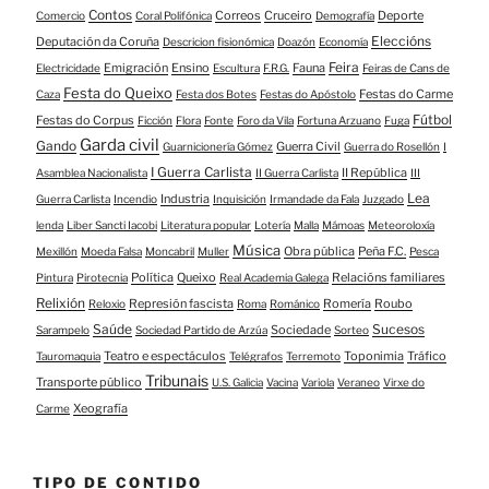
Contos
Correos
Cruceiro
Deporte
Comercio
Coral Polifónica
Demografía
Eleccións
Deputación da Coruña
Descricion fisionómica
Doazón
Economía
Feira
Emigración
Ensino
Fauna
Electricidade
Escultura
F.R.G.
Feiras de Cans de
Festa do Queixo
Festas do Carme
Caza
Festa dos Botes
Festas do Apóstolo
Fútbol
Festas do Corpus
Ficción
Flora
Fonte
Foro da Vila
Fortuna Arzuano
Fuga
Garda civil
Gando
Guerra Civil
Guarnicionería Gómez
Guerra do Rosellón
I
I Guerra Carlista
II República
Asamblea Nacionalista
II Guerra Carlista
III
Lea
Industria
Guerra Carlista
Incendio
Inquisición
Irmandade da Fala
Juzgado
lenda
Liber Sancti Iacobi
Literatura popular
Lotería
Malla
Mámoas
Meteoroloxía
Música
Obra pública
Peña F.C.
Mexillón
Moeda Falsa
Moncabril
Muller
Pesca
Política
Queixo
Relacións familiares
Pintura
Pirotecnia
Real Academia Galega
Relixión
Represión fascista
Romería
Roubo
Reloxio
Roma
Románico
Saúde
Sucesos
Sociedade
Sarampelo
Sociedad Partido de Arzúa
Sorteo
Teatro e espectáculos
Toponimia
Tráfico
Tauromaquia
Telégrafos
Terremoto
Tribunais
Transporte público
U.S. Galicia
Vacina
Variola
Veraneo
Virxe do
Xeografía
Carme
TIPO DE CONTIDO