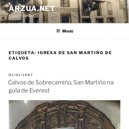
Ir
ARZUA.NET
o
Cousas de Arzúa
contido
Menú
ETIQUETA:
IGREXA DE SAN MARTIÑO DE
CALVOS
PUBLICADO
01/01/1987
EN
Calvos de Sobrecamiño, San Martiño na
guía de Everest