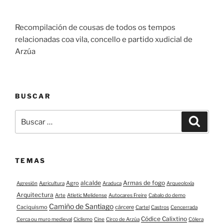
Recompilación de cousas de todos os tempos
relacionadas coa vila, concello e partido xudicial de
Arzúa
BUSCAR
Buscar:
Buscar
TEMAS
alcalde
Armas de fogo
Agro
Agresión
Agricultura
Araduca
Arqueoloxía
Arquitectura
Arte
Atletic Melidense
Autocares Freire
Cabalo do demo
Camiño de Santiago
Caciquismo
cárcere
Cartel
Castros
Cencerrada
Códice Calixtino
Cerca ou muro medieval
Ciclismo
Cine
Circo de Arzúa
Cólera