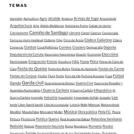
TEMAS
alcalde
Armas de fogo
Agro
Agresión
Agricultura
Araduca
Arqueoloxía
Arquitectura
Arte
Atletic Melidense
Autocares Freire
Cabalo do demo
Camiño de Santiago
Caciquismo
cárcere
Cartel
Castros
Cencerrada
Códice Calixtino
Cerca ou muro medieval
Ciclismo
Cine
Circo de Arzúa
Cólera
Contos
Correos
Cruceiro
Deporte
Comercio
Coral Polifónica
Demografía
Eleccións
Deputación da Coruña
Descricion fisionómica
Doazón
Economía
Feira
Emigración
Ensino
Fauna
Electricidade
Escultura
F.R.G.
Feiras de Cans de
Festa do Queixo
Festas do Carme
Caza
Festa dos Botes
Festas do Apóstolo
Fútbol
Festas do Corpus
Ficción
Flora
Fonte
Foro da Vila
Fortuna Arzuano
Fuga
Garda civil
Gando
Guerra Civil
Guarnicionería Gómez
Guerra do Rosellón
I
I Guerra Carlista
II República
Asamblea Nacionalista
II Guerra Carlista
III
Lea
Industria
Guerra Carlista
Incendio
Inquisición
Irmandade da Fala
Juzgado
lenda
Liber Sancti Iacobi
Literatura popular
Lotería
Malla
Mámoas
Meteoroloxía
Música
Obra pública
Peña F.C.
Mexillón
Moeda Falsa
Moncabril
Muller
Pesca
Política
Queixo
Relacións familiares
Pintura
Pirotecnia
Real Academia Galega
Relixión
Represión fascista
Romería
Roubo
Reloxio
Roma
Románico
Saúde
Sucesos
Sociedade
Sarampelo
Sociedad Partido de Arzúa
Sorteo