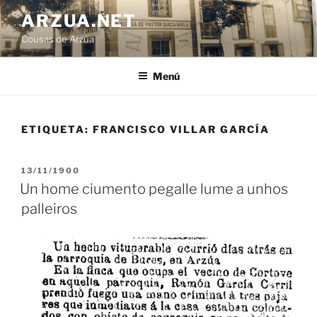
Ir
ARZUA.NET
o
Cousas de Arzúa
contido
Menú
ETIQUETA:
FRANCISCO VILLAR GARCÍA
PUBLICADO
13/11/1900
EN
Un home ciumento pegalle lume a unhos
palleiros