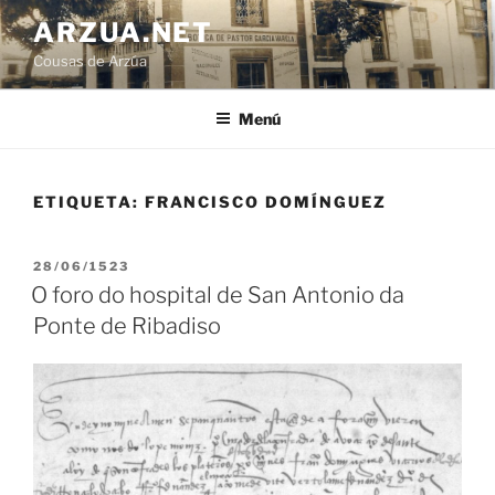
Ir
ARZUA.NET
o
Cousas de Arzúa
contido
Menú
ETIQUETA:
FRANCISCO DOMÍNGUEZ
PUBLICADO
28/06/1523
EN
O foro do hospital de San Antonio da
Ponte de Ribadiso