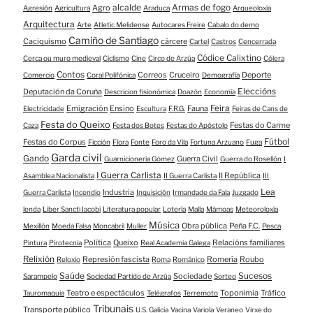
alcalde
Armas de fogo
Agro
Agresión
Agricultura
Araduca
Arqueoloxía
Arquitectura
Arte
Atletic Melidense
Autocares Freire
Cabalo do demo
Camiño de Santiago
Caciquismo
cárcere
Cartel
Castros
Cencerrada
Códice Calixtino
Cerca ou muro medieval
Ciclismo
Cine
Circo de Arzúa
Cólera
Contos
Correos
Cruceiro
Deporte
Comercio
Coral Polifónica
Demografía
Eleccións
Deputación da Coruña
Descricion fisionómica
Doazón
Economía
Feira
Emigración
Ensino
Fauna
Electricidade
Escultura
F.R.G.
Feiras de Cans de
Festa do Queixo
Festas do Carme
Caza
Festa dos Botes
Festas do Apóstolo
Fútbol
Festas do Corpus
Ficción
Flora
Fonte
Foro da Vila
Fortuna Arzuano
Fuga
Garda civil
Gando
Guerra Civil
Guarnicionería Gómez
Guerra do Rosellón
I
I Guerra Carlista
II República
Asamblea Nacionalista
II Guerra Carlista
III
Lea
Industria
Guerra Carlista
Incendio
Inquisición
Irmandade da Fala
Juzgado
lenda
Liber Sancti Iacobi
Literatura popular
Lotería
Malla
Mámoas
Meteoroloxía
Música
Obra pública
Peña F.C.
Mexillón
Moeda Falsa
Moncabril
Muller
Pesca
Política
Queixo
Relacións familiares
Pintura
Pirotecnia
Real Academia Galega
Relixión
Represión fascista
Romería
Roubo
Reloxio
Roma
Románico
Saúde
Sucesos
Sociedade
Sarampelo
Sociedad Partido de Arzúa
Sorteo
Teatro e espectáculos
Toponimia
Tráfico
Tauromaquia
Telégrafos
Terremoto
Tribunais
Transporte público
U.S. Galicia
Vacina
Variola
Veraneo
Virxe do