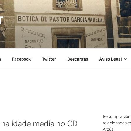
T
a
Facebook
Twitter
Descargas
Aviso Legal
Recompilación 
a na idade media no CD
relacionadas co
Arzúa