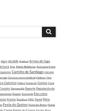
Buscar
alcalde
Armas de fogo
Agro
a
Araduca
tectura
Arte
Atletic Melidense
Autocares Freire
Camiño de Santiago
ciquismo
cárcere
errada
Cerca ou muro medieval
Ciclismo
Cine
ce Calixtino
Contos
Cólera
Comercio
Coral
Cruceiro
Deporte
Deputación da
Demografía
Eleccións
fisionómica
Doazón
Economía
Feira
ación
Ensino
Fauna
Escultura
F.R.G.
Festa do Queixo
za
Festa dos Botes
Festas
 do Carme
Festas do Corpus
Ficción
Flora