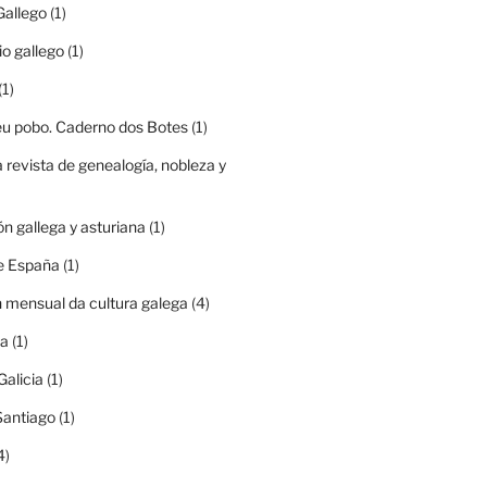
Gallego
(1)
io gallego
(1)
(1)
eu pobo. Caderno dos Botes
(1)
a revista de genealogía, nobleza y
ón gallega y asturiana
(1)
e España
(1)
n mensual da cultura galega
(4)
ia
(1)
Galicia
(1)
Santiago
(1)
4)