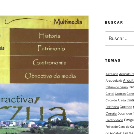
BUSCAR
Buscar:
TEMAS
Agresión
Agricultur
Arqui
Arqueoloxía
Ca
Cabalo do demo
Cartel
Castros
Cenc
Códi
Circo de Arzúa
Correos
Polifónica
Coruña
Descricion 
Emigr
Electricidade
Feiras de Cans de Ca
Festas
do Apóstolo