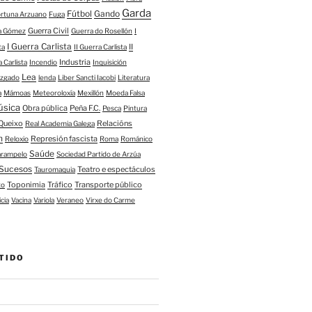
Garda
Fútbol
Gando
ortuna Arzuano
Fuga
Guerra Civil
ía Gómez
Guerra do Rosellón
I
I Guerra Carlista
II
ta
II Guerra Carlista
Industria
a Carlista
Incendio
Inquisición
Lea
uzgado
lenda
Liber Sancti Iacobi
Literatura
a
Mámoas
Meteoroloxía
Mexillón
Moeda Falsa
úsica
Obra pública
Peña F.C.
Pesca
Pintura
Queixo
Relacións
Real Academia Galega
n
Represión fascista
Reloxio
Roma
Románico
Saúde
arampelo
Sociedad Partido de Arzúa
Sucesos
Teatro e espectáculos
Tauromaquia
Toponimia
Tráfico
Transporte público
to
icia
Vacina
Variola
Veraneo
Virxe do Carme
TIDO