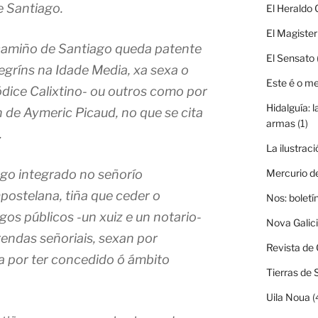
e Santiago.
El Heraldo 
El Magister
 camiño de Santiago queda patente
El Sensato
legríns na Idade Media, xa sexa o
Este é o m
ódice Calixtino- ou outros como por
Hidalguía: l
 de Aymeric Picaud, no que se cita
armas
(1)
.
La ilustraci
go integrado no señorío
Mercurio d
postelana, tiña que ceder o
Nos: boletí
s públicos -un xuiz e un notario-
Nova Galic
rendas señoriais, sexan por
Revista de 
xa por ter concedido ó ámbito
Tierras de 
Uila Noua
(