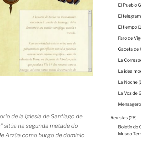
El Pueblo G
El telegra
El tiempo
(1
Faro de Vig
Gaceta de G
La Corresp
La idea mo
La Noche
(
La Voz de G
Mensagero 
río de la Iglesia de Santiago de
Revistas
(26)
I)” sitúa na segunda metade do
Boletín do 
Museo Terr
 de Arzúa como burgo de dominio