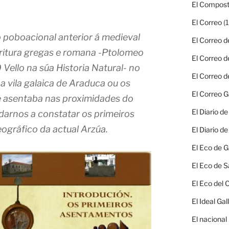
El Compost
El Correo
(1
 poboacional anterior á medieval
El Correo d
ritura gregas e romana -Ptolomeo
El Correo d
 Vello na súa Historia Natural- no
El Correo d
 a vila galaica de Araduca ou os
El Correo G
 asentaba nas proximidades do
El Diario d
darnos a constatar os primeiros
gráfico da actual Arzúa.
El Diario d
El Eco de G
El Eco de S
El Eco del
El Ideal Gal
El nacional