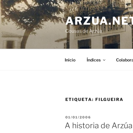
Ir
o
ARZUA.NE
contido
Cousas de Arzúa
Inicio
Índices
Colabor
ETIQUETA:
FILGUEIRA
PUBLICADO
01/01/2006
EN
A historia de Arzú