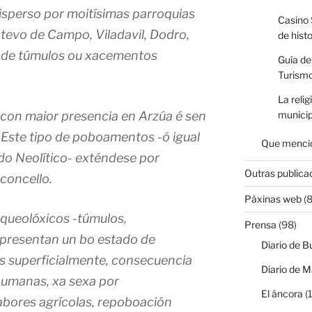
disperso por moitísimas parroquias
Casino 
tevo de Campo, Viladavil, Dodro,
de hist
ón de túmulos ou xacementos
Guía de
Turismo
La relig
con maior presencia en Arzúa é sen
municip
 Este tipo de poboamentos -ó igual
Que mencio
do Neolítico- exténdese por
Outras publica
concello.
Páxinas web
(8
queolóxicos -túmulos,
Prensa
(98)
presentan un bo estado de
Diario de B
 superficialmente, consecuencia
Diario de M
humanas, xa sexa por
El áncora
(1
labores agrícolas, repoboación