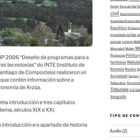
Fonte
Foro da Vila
F
civil
Guarnicioner
Asamblea Nacionalis
República
III Guerr
Irmandade da Fala
J
popular
Lotería
Mall
M
Moncabril
Muller
Política
Pirotecnia
FIP 2006 “Deseño de programas para a
Relixió
familiares
as tecnoloxías” do INTE (Instituto de
Romería
Roubo
S
antiago de Compostela) realizaron un
Sociedade
Sorteo
” que contén información sobre a
Telégrafos
Terremo
tronomía de Arzúa.
Tribunais
U.S. Gal
Xeografía
nha introducción e tres capítulos
derna, séculos XIX e XX).
TIPO DE CON
 introducción e o apartado de historia
Audio
(2)