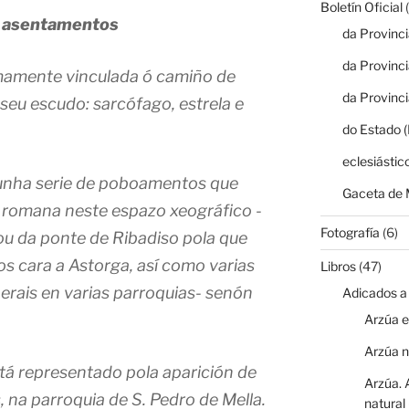
Boletín Oficial
(
s asentamentos
da Provinc
da Provinc
timamente vinculada ó camiño de
da Provinc
seu escudo: sarcófago, estrela e
do Estado 
eclesiástic
 unha serie de poboamentos que
Gaceta de 
a romana neste espazo xeográfico -
Fotografía
(6)
ou da ponte de Ribadiso pola que
s cara a Astorga, así como varias
Libros
(47)
erais en varias parroquias- senón
Adicados a
Arzúa e
Arzúa 
stá representado pola aparición de
Arzúa. 
 na parroquia de S. Pedro de Mella.
natural