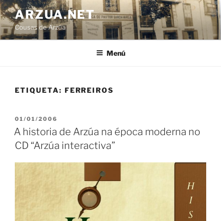
Ir
ARZUA.NET
o
Cousas de Arzúa
contido
Menú
ETIQUETA:
FERREIROS
PUBLICADO
01/01/2006
EN
A historia de Arzúa na época moderna no
CD “Arzúa interactiva”