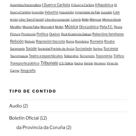
I Guerra Carlista
II República
Asamblea Nacionalista
II Guerra Carlista
III
Lea
Industria
Guerra Carlista
Incendio
Inquisición
Irmandade da Fala
Juzgado
lenda
Liber Sancti Iacobi
Literatura popular
Lotería
Malla
Mámoas
Meteoroloxía
Música
Obra pública
Peña F.C.
Mexillón
Moeda Falsa
Moncabril
Muller
Pesca
Política
Queixo
Relacións familiares
Pintura
Pirotecnia
Real Academia Galega
Relixión
Represión fascista
Romería
Roubo
Reloxio
Roma
Románico
Saúde
Sucesos
Sociedade
Sarampelo
Sociedad Partido de Arzúa
Sorteo
Teatro e espectáculos
Toponimia
Tráfico
Tauromaquia
Telégrafos
Terremoto
Tribunais
Transporte público
U.S. Galicia
Vacina
Variola
Veraneo
Virxe do
Xeografía
Carme
TIPO DE CONTIDO
Audio
(2)
Boletín Oficial
(12)
da Provincia da Coruña
(2)