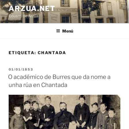
Ir
ARZUA.NET
o
Cousas de Arzúa
contido
Menú
ETIQUETA:
CHANTADA
PUBLICADO
01/01/1853
EN
O académico de Burres que da nome a
unha rúa en Chantada