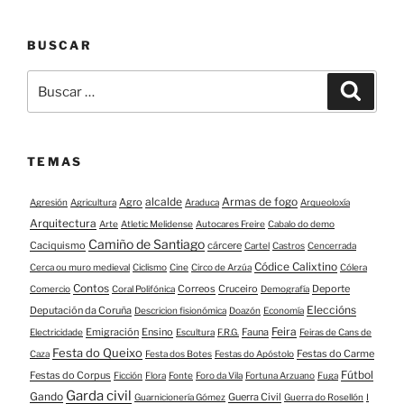
BUSCAR
Buscar:
Buscar
TEMAS
alcalde
Armas de fogo
Agro
Agresión
Agricultura
Araduca
Arqueoloxía
Arquitectura
Arte
Atletic Melidense
Autocares Freire
Cabalo do demo
Camiño de Santiago
Caciquismo
cárcere
Cartel
Castros
Cencerrada
Códice Calixtino
Cerca ou muro medieval
Ciclismo
Cine
Circo de Arzúa
Cólera
Contos
Correos
Cruceiro
Deporte
Comercio
Coral Polifónica
Demografía
Eleccións
Deputación da Coruña
Descricion fisionómica
Doazón
Economía
Feira
Emigración
Ensino
Fauna
Electricidade
Escultura
F.R.G.
Feiras de Cans de
Festa do Queixo
Festas do Carme
Caza
Festa dos Botes
Festas do Apóstolo
Fútbol
Festas do Corpus
Ficción
Flora
Fonte
Foro da Vila
Fortuna Arzuano
Fuga
Garda civil
Gando
Guerra Civil
Guarnicionería Gómez
Guerra do Rosellón
I