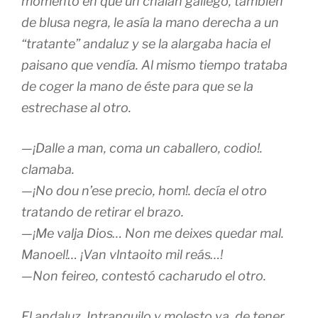
momento en que un chalán gallego, también
de blusa negra, le asía la mano derecha a un
“tratante” andaluz y se la alargaba hacia el
paisano que vendía. Al mismo tiempo trataba
de coger la mano de éste para que se la
estrechase al otro.
—¡Dalle a man, coma un caballero, codio!.
clamaba.
—¡No dou n’ese precio, hom!. decía el otro
tratando de retirar el brazo.
—¡Me valja Dios… Non me deixes quedar mal.
Manoel!… ¡Van vlntaoito mil reás…!
—Non feireo, contestó cacharudo el otro.
El andaluz. Intranquilo y molesto ya, de tener