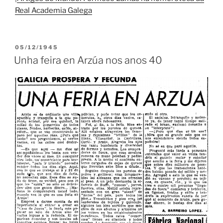
Real Academia Galega
PUBLICADO
05/12/1945
EN
Unha feira en Arzúa nos anos 40