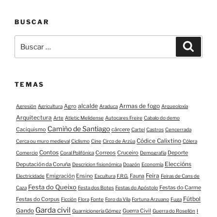
BUSCAR
Buscar:
Buscar
TEMAS
alcalde
Armas de fogo
Agro
Agresión
Agricultura
Araduca
Arqueoloxía
Arquitectura
Arte
Atletic Melidense
Autocares Freire
Cabalo do demo
Camiño de Santiago
Caciquismo
cárcere
Cartel
Castros
Cencerrada
Códice Calixtino
Cerca ou muro medieval
Ciclismo
Cine
Circo de Arzúa
Cólera
Contos
Correos
Cruceiro
Deporte
Comercio
Coral Polifónica
Demografía
Eleccións
Deputación da Coruña
Descricion fisionómica
Doazón
Economía
Feira
Emigración
Ensino
Fauna
Electricidade
Escultura
F.R.G.
Feiras de Cans de
Festa do Queixo
Festas do Carme
Caza
Festa dos Botes
Festas do Apóstolo
Fútbol
Festas do Corpus
Ficción
Flora
Fonte
Foro da Vila
Fortuna Arzuano
Fuga
Garda civil
Gando
Guerra Civil
Guarnicionería Gómez
Guerra do Rosellón
I