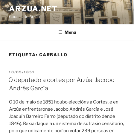
Ir
ARZUA.NET
o
Cousas de Arzúa
contido
Menú
ETIQUETA:
CARBALLO
PUBLICADO
10/05/1851
EN
O deputado a cortes por Arzúa, Jacobo
Andrés García
O 10 de maio de 1851 houbo eleccións a Cortes, e en
Arzúa enfrentaronse Jacobo Andrés García e José
Joaquín Barreiro Ferro (deputado do distrito dende
1846). Rexía daquela un sistema de sufraxio censitario,
polo que unicamente podían votar 239 persoas en