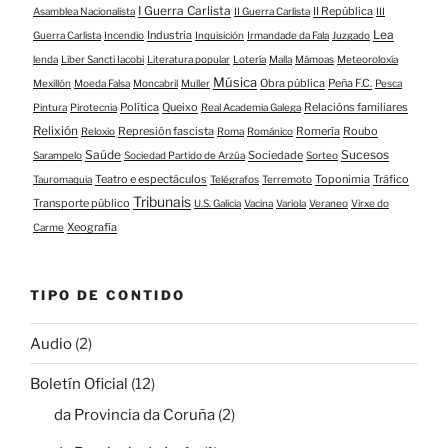
I Guerra Carlista
II República
Asamblea Nacionalista
II Guerra Carlista
III
Lea
Industria
Guerra Carlista
Incendio
Inquisición
Irmandade da Fala
Juzgado
lenda
Liber Sancti Iacobi
Literatura popular
Lotería
Malla
Mámoas
Meteoroloxía
Música
Obra pública
Peña F.C.
Mexillón
Moeda Falsa
Moncabril
Muller
Pesca
Política
Queixo
Relacións familiares
Pintura
Pirotecnia
Real Academia Galega
Relixión
Represión fascista
Romería
Roubo
Reloxio
Roma
Románico
Saúde
Sucesos
Sociedade
Sarampelo
Sociedad Partido de Arzúa
Sorteo
Teatro e espectáculos
Toponimia
Tráfico
Tauromaquia
Telégrafos
Terremoto
Tribunais
Transporte público
U.S. Galicia
Vacina
Variola
Veraneo
Virxe do
Xeografía
Carme
TIPO DE CONTIDO
Audio
(2)
Boletín Oficial
(12)
da Provincia da Coruña
(2)