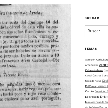
BUSCAR
Buscar:
TEMAS
Agresión
Agricultur
Arqui
Arqueoloxía
Ca
Cabalo do demo
Cartel
Castros
Cenc
Códi
Circo de Arzúa
Correos
Polifónica
Coruña
Descricion 
Emigr
Electricidade
Feiras de Cans de Ca
Festas
do Apóstolo