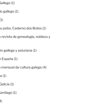
Gallego
(1)
io gallego
(1)
(1)
eu pobo. Caderno dos Botes
(1)
a revista de genealogía, nobleza y
ón gallega y asturiana
(1)
e España
(1)
n mensual da cultura galega
(4)
ia
(1)
Galicia
(1)
Santiago
(1)
4)