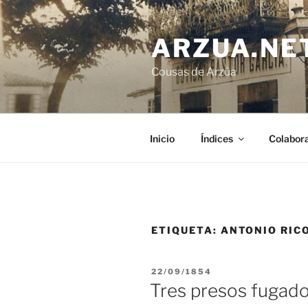
Ir
o
ARZUA.NE
contido
Cousas de Arzúa
Inicio
Índices
Colabor
ETIQUETA:
ANTONIO RIC
PUBLICADO
22/09/1854
EN
Tres presos fugado