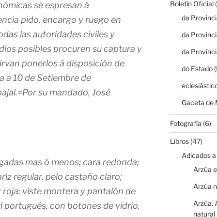
Boletín Oficial
(
onómicas se espresan á
da Provinc
ncia pido, encargo y ruego en
todas las autoridades civiles y
da Provinc
dios posibles procuren su captura y
da Provinc
irvan ponerlos á disposición de
do Estado 
a a 10 de Setiembre de
eclesiástic
ajal.=Por su mandado, José
Gaceta de 
Fotografía
(6)
Libros
(47)
Adicados a
ulgadas mas ó menos; cara redonda;
Arzúa e
ariz regular, pelo castaño claro;
Arzúa 
 roja: viste montera y pantalón de
Arzúa. 
l portugués, con botones de vidrio.
natural