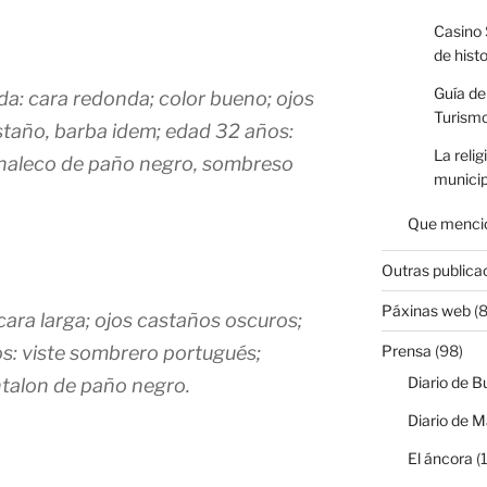
Casino 
de hist
Guía de
ada: cara redonda; color bueno; ojos
Turismo
castaño, barba idem; edad 32 años:
La relig
chaleco de paño negro, sombreso
municip
Que mencio
Outras publica
Páxinas web
(8
 cara larga; ojos castaños oscuros;
os: viste sombrero portugués;
Prensa
(98)
Diario de B
ntalon de paño negro.
Diario de M
El áncora
(1