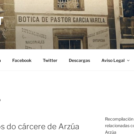
T
a
Facebook
Twitter
Descargas
Aviso Legal
O
Recompilación 
s do cárcere de Arzúa
relacionadas co
Arzúa