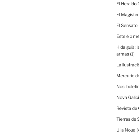
El Heraldo 
El Magister
El Sensato
Este é o m
Hidalguía: l
armas
(1)
La ilustraci
Mercurio d
Nos: boletí
Nova Galic
Revista de 
Tierras de 
Uila Noua
(