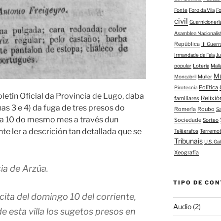
Fonte
Foro da Vila
F
civil
Guarnicioner
Asamblea Nacionalis
República
III Guerr
Irmandade da Fala
J
popular
Lotería
Mall
M
Moncabril
Muller
Política
Pirotecnia
etín Oficial da Provincia de Lugo, daba
Relixió
familiares
as 3 e 4) da fuga de tres presos do
Romería
Roubo
S
ía 10 do mesmo mes a través dun
Sociedade
Sorteo
te ler a descrición tan detallada que se
Telégrafos
Terremo
Tribunais
U.S. Gal
Xeografía
ia de Arzúa.
TIPO DE CON
cita del domingo 10 del corriente,
Audio
(2)
e esta villa los sugetos presos en