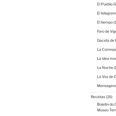
El Pueblo G
El telegra
El tiempo
(1
Faro de Vig
Gaceta de G
La Corresp
La idea mo
La Noche
(
La Voz de G
Mensagero 
Revistas
(26)
Boletín do 
Museo Terr