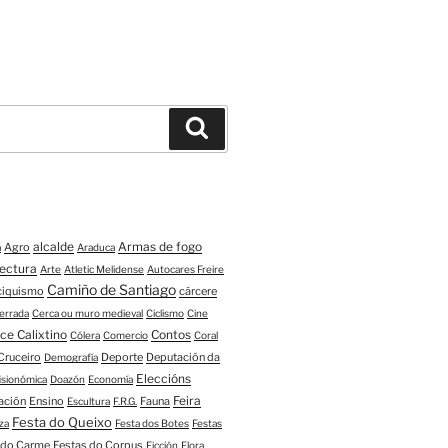
Buscar
alcalde
Armas de fogo
Agro
a
Araduca
tectura
Arte
Atletic Melidense
Autocares Freire
Camiño de Santiago
ciquismo
cárcere
errada
Cerca ou muro medieval
Ciclismo
Cine
ce Calixtino
Contos
Cólera
Comercio
Coral
Cruceiro
Deporte
Deputación da
Demografía
Eleccións
fisionómica
Doazón
Economía
Feira
ación
Ensino
Fauna
Escultura
F.R.G.
Festa do Queixo
za
Festa dos Botes
Festas
 do Carme
Festas do Corpus
Ficción
Flora