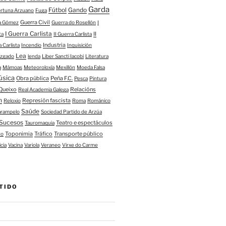
Garda
Fútbol
Gando
ortuna Arzuano
Fuga
Guerra Civil
ía Gómez
Guerra do Rosellón
I
I Guerra Carlista
II
ta
II Guerra Carlista
Industria
a Carlista
Incendio
Inquisición
Lea
uzgado
lenda
Liber Sancti Iacobi
Literatura
a
Mámoas
Meteoroloxía
Mexillón
Moeda Falsa
úsica
Obra pública
Peña F.C.
Pesca
Pintura
Queixo
Relacións
Real Academia Galega
n
Represión fascista
Reloxio
Roma
Románico
Saúde
arampelo
Sociedad Partido de Arzúa
Sucesos
Teatro e espectáculos
Tauromaquia
Toponimia
Tráfico
Transporte público
to
icia
Vacina
Variola
Veraneo
Virxe do Carme
TIDO