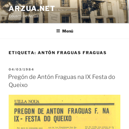
Ir
ARZUA.NET
o
Cousas de Arzúa
contido
Menú
ETIQUETA:
ANTÓN FRAGUAS FRAGUAS
PUBLICADO
04/03/1984
EN
Pregón de Antón Fraguas na IX Festa do
Queixo