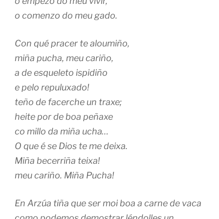
o empezo do meu vivir,
o comenzo do meu gado.
Con qué pracer te aloumiño,
miña pucha, meu cariño,
a de esqueleto ispidiño
e pelo repuluxado!
teño de facerche un traxe;
heite por de boa peñaxe
co millo da miña ucha…
O que é se Dios te me deixa.
Miña becerriña teixa!
meu cariño. Miña Pucha!
En Arzúa tiña que ser moi boa a carne de vaca
como podemos demostrar léndolles un