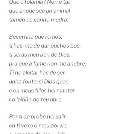
Que é tolamia? Non é tal,
que anque sea un animal
tamén co cariño medra.
Becerriña que remós,
ti has-me de dar puchos bós,
ti serás meu ben de Dios,
pra que a fame non me anubre.
Ti no aleitar has de ser
unha fonte, si Dios quer,
e os meus fillos hei manter
co leitiño do teu ubre.
Por ti de probe hei salir.
en tí vexo o meu porvir,