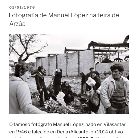
PUBLICADO
01/01/1976
EN
Fotografía de Manuel López na feira de
Arzúa
O famoso fotógrafo
Manuel López
, nado en Vilasantar
en 1946 e falecido en Dena (Alicante) en 2014 obtivo