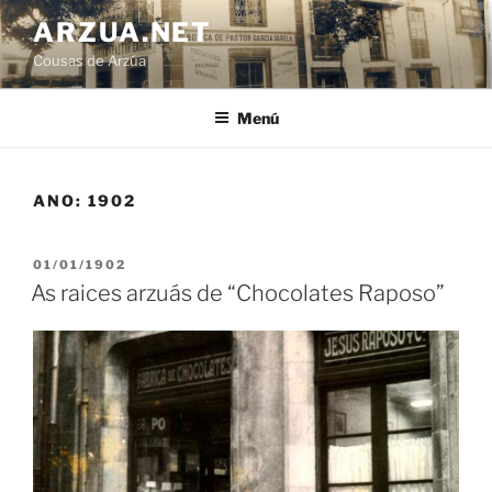
Ir
ARZUA.NET
o
Cousas de Arzúa
contido
Menú
ANO:
1902
PUBLICADO
01/01/1902
EN
As raices arzuás de “Chocolates Raposo”