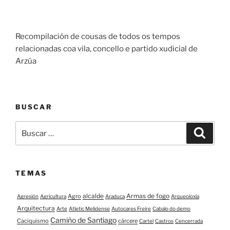
Recompilación de cousas de todos os tempos
relacionadas coa vila, concello e partido xudicial de
Arzúa
BUSCAR
Buscar:
Buscar
TEMAS
alcalde
Armas de fogo
Agro
Agresión
Agricultura
Araduca
Arqueoloxía
Arquitectura
Arte
Atletic Melidense
Autocares Freire
Cabalo do demo
Camiño de Santiago
Caciquismo
cárcere
Cartel
Castros
Cencerrada