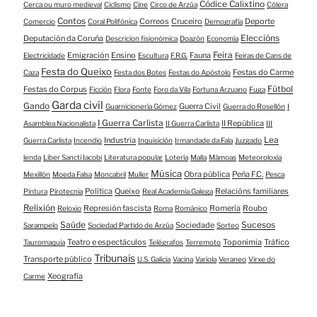
Códice Calixtino
Cerca ou muro medieval
Ciclismo
Cine
Circo de Arzúa
Cólera
Contos
Correos
Cruceiro
Deporte
Comercio
Coral Polifónica
Demografía
Eleccións
Deputación da Coruña
Descricion fisionómica
Doazón
Economía
Feira
Emigración
Ensino
Fauna
Electricidade
Escultura
F.R.G.
Feiras de Cans de
Festa do Queixo
Festas do Carme
Caza
Festa dos Botes
Festas do Apóstolo
Fútbol
Festas do Corpus
Ficción
Flora
Fonte
Foro da Vila
Fortuna Arzuano
Fuga
Garda civil
Gando
Guerra Civil
Guarnicionería Gómez
Guerra do Rosellón
I
I Guerra Carlista
II República
Asamblea Nacionalista
II Guerra Carlista
III
Lea
Industria
Guerra Carlista
Incendio
Inquisición
Irmandade da Fala
Juzgado
lenda
Liber Sancti Iacobi
Literatura popular
Lotería
Malla
Mámoas
Meteoroloxía
Música
Obra pública
Peña F.C.
Mexillón
Moeda Falsa
Moncabril
Muller
Pesca
Política
Queixo
Relacións familiares
Pintura
Pirotecnia
Real Academia Galega
Relixión
Represión fascista
Romería
Roubo
Reloxio
Roma
Románico
Saúde
Sucesos
Sociedade
Sarampelo
Sociedad Partido de Arzúa
Sorteo
Teatro e espectáculos
Toponimia
Tráfico
Tauromaquia
Telégrafos
Terremoto
Tribunais
Transporte público
U.S. Galicia
Vacina
Variola
Veraneo
Virxe do
Xeografía
Carme