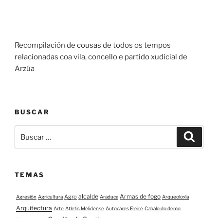
Recompilación de cousas de todos os tempos
relacionadas coa vila, concello e partido xudicial de
Arzúa
BUSCAR
Buscar:
Buscar
TEMAS
alcalde
Armas de fogo
Agro
Agresión
Agricultura
Araduca
Arqueoloxía
Arquitectura
Arte
Atletic Melidense
Autocares Freire
Cabalo do demo