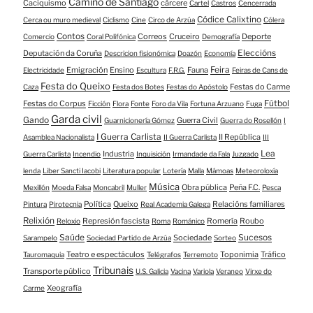
Camiño de Santiago
Caciquismo
cárcere
Cartel
Castros
Cencerrada
Códice Calixtino
Cerca ou muro medieval
Ciclismo
Cine
Circo de Arzúa
Cólera
Contos
Correos
Cruceiro
Deporte
Comercio
Coral Polifónica
Demografía
Eleccións
Deputación da Coruña
Descricion fisionómica
Doazón
Economía
Feira
Emigración
Ensino
Fauna
Electricidade
Escultura
F.R.G.
Feiras de Cans de
Festa do Queixo
Festas do Carme
Caza
Festa dos Botes
Festas do Apóstolo
Fútbol
Festas do Corpus
Ficción
Flora
Fonte
Foro da Vila
Fortuna Arzuano
Fuga
Garda civil
Gando
Guerra Civil
Guarnicionería Gómez
Guerra do Rosellón
I
I Guerra Carlista
II República
Asamblea Nacionalista
II Guerra Carlista
III
Lea
Industria
Guerra Carlista
Incendio
Inquisición
Irmandade da Fala
Juzgado
lenda
Liber Sancti Iacobi
Literatura popular
Lotería
Malla
Mámoas
Meteoroloxía
Música
Obra pública
Peña F.C.
Mexillón
Moeda Falsa
Moncabril
Muller
Pesca
Política
Queixo
Relacións familiares
Pintura
Pirotecnia
Real Academia Galega
Relixión
Represión fascista
Romería
Roubo
Reloxio
Roma
Románico
Saúde
Sucesos
Sociedade
Sarampelo
Sociedad Partido de Arzúa
Sorteo
Teatro e espectáculos
Toponimia
Tráfico
Tauromaquia
Telégrafos
Terremoto
Tribunais
Transporte público
U.S. Galicia
Vacina
Variola
Veraneo
Virxe do
Xeografía
Carme