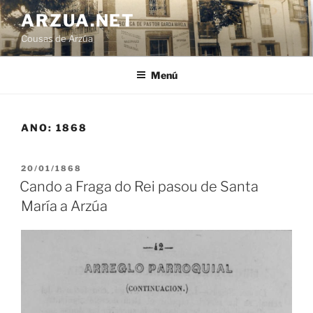
Ir
ARZUA.NET
o
Cousas de Arzúa
contido
Menú
ANO:
1868
PUBLICADO
20/01/1868
EN
Cando a Fraga do Rei pasou de Santa
María a Arzúa